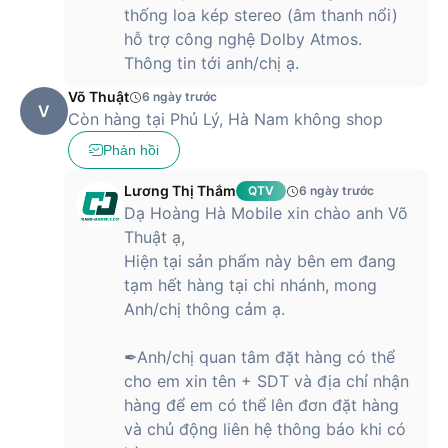
thống loa kép stereo (âm thanh nổi)
hỗ trợ công nghệ Dolby Atmos.
Thông tin tới anh/chị ạ.
Võ Thuật
6 ngày trước
V
Còn hàng tại Phủ Lý, Hà Nam không shop
Phản hồi
Lương Thị Thắm
QTV
6 ngày trước
Dạ Hoàng Hà Mobile xin chào anh Võ
Thuật ạ,
Hiện tại sản phẩm này bên em đang
tạm hết hàng tại chi nhánh, mong
Anh/chị thông cảm ạ.
✒Anh/chị quan tâm đặt hàng có thể
cho em xin tên + SDT và địa chỉ nhận
hàng để em có thể lên đơn đặt hàng
và chủ động liên hệ thông báo khi có