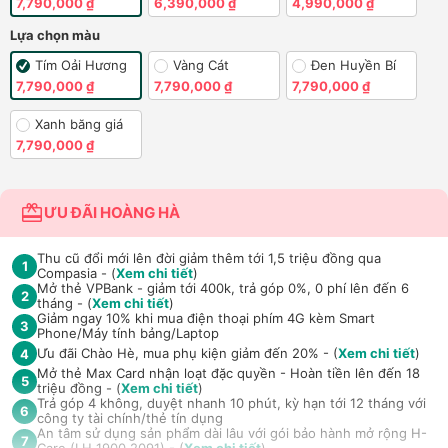
7,790,000 ₫
6,390,000 ₫
4,990,000 ₫
Lựa chọn màu
Tím Oải Hương
Vàng Cát
Đen Huyền Bí
7,790,000 ₫
7,790,000 ₫
7,790,000 ₫
Xanh băng giá
7,790,000 ₫
ƯU ĐÃI HOÀNG HÀ
Thu cũ đổi mới lên đời giảm thêm tới 1,5 triệu đồng qua
1
Compasia - (
Xem chi tiết
)
Mở thẻ VPBank - giảm tới 400k, trả góp 0%, 0 phí lên đến 6
2
tháng - (
Xem chi tiết
)
Giảm ngay 10% khi mua điện thoại phím 4G kèm Smart
3
Phone/Máy tính bảng/Laptop
Ưu đãi Chào Hè, mua phụ kiện giảm đến 20% - (
Xem chi tiết
)
4
Mở thẻ Max Card nhận loạt đặc quyền - Hoàn tiền lên đến 18
5
triệu đồng - (
Xem chi tiết
)
Trả góp 4 không, duyệt nhanh 10 phút, kỳ hạn tới 12 tháng với
6
công ty tài chính/thẻ tín dụng
An tâm sử dụng sản phẩm dài lâu với gói bảo hành mở rộng H-
7