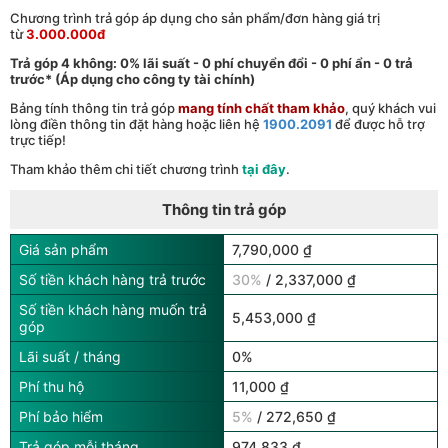
Chương trình trả góp áp dụng cho sản phẩm/đơn hàng giá trị
từ
3.000.000đ
Trả góp 4 không: 0% lãi suất - 0 phí chuyển đổi - 0 phí ẩn - 0 trả
trước* (Áp dụng cho công ty tài chính)
Bảng tính thông tin trả góp
mang tính chất tham khảo
, quý khách vui
lòng điền thông tin đặt hàng hoặc liên hệ
1900.2091
để được hỗ trợ
trực tiếp!
Tham khảo thêm chi tiết chương trình
tại đây
.
Thông tin trả góp
Giá sản phẩm
7,790,000 ₫
Số tiền khách hàng trả trước
30%
/ 2,337,000 ₫
Số tiền khách hàng muốn trả
5,453,000 ₫
góp
Lãi suất / tháng
0%
Phí thu hộ
11,000 ₫
Phí bảo hiểm
5%
/ 272,650 ₫
Trả góp mỗi tháng
974,833 ₫