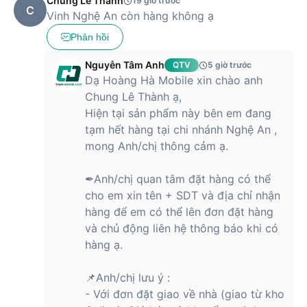
Chung Lê Thành
19 giờ trước
C
Vinh Nghệ An còn hàng không ạ
Phản hồi
Nguyễn Tâm Anh
QTV
5 giờ trước
Dạ Hoàng Hà Mobile xin chào anh
Chung Lê Thành ạ,
Hiện tại sản phẩm này bên em đang
tạm hết hàng tại chi nhánh Nghệ An ,
mong Anh/chị thông cảm ạ.
✒Anh/chị quan tâm đặt hàng có thể
cho em xin tên + SDT và địa chỉ nhận
hàng để em có thể lên đơn đặt hàng
và chủ động liên hệ thông báo khi có
hàng ạ.
📌Anh/chị lưu ý :
- Với đơn đặt giao về nhà (giao từ kho