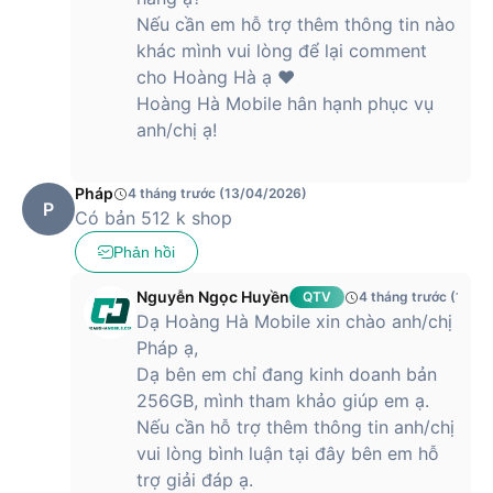
Nếu cần em hỗ trợ thêm thông tin nào
khác mình vui lòng để lại comment
cho Hoàng Hà ạ ❤️
Hoàng Hà Mobile hân hạnh phục vụ
anh/chị ạ!
Pháp
4 tháng trước (13/04/2026)
P
Có bản 512 k shop
Phản hồi
Nguyễn Ngọc Huyền
QTV
4 tháng trước (13/0
Dạ Hoàng Hà Mobile xin chào anh/chị
Pháp ạ,
Dạ bên em chỉ đang kinh doanh bản
256GB, mình tham khảo giúp em ạ.
Nếu cần hỗ trợ thêm thông tin anh/chị
vui lòng bình luận tại đây bên em hỗ
trợ giải đáp ạ.