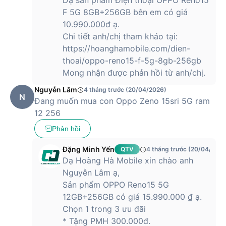
Dạ sản phẩm Điện thoại OPPO Reno15
F 5G 8GB+256GB bên em có giá
10.990.000đ ạ.
Chi tiết anh/chị tham khảo tại:
https://hoanghamobile.com/dien-
thoai/oppo-reno15-f-5g-8gb-256gb
Mong nhận được phản hồi từ anh/chị.
Nguyễn Lâm
4 tháng trước (20/04/2026)
N
Đang muốn mua con Oppo Zeno 15sri 5G ram
12 256
Phản hồi
Đặng Minh Yến
QTV
4 tháng trước (20/04/2026
Dạ Hoàng Hà Mobile xin chào anh
Nguyễn Lâm ạ,
Sản phẩm OPPO Reno15 5G
12GB+256GB có giá 15.990.000 ₫ ạ.
Chọn 1 trong 3 ưu đãi
* Tặng PMH 300.000đ.