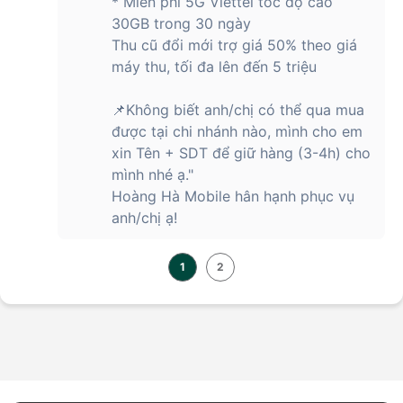
* Miễn phí 5G Viettel tốc độ cao
30GB trong 30 ngày
Thu cũ đổi mới trợ giá 50% theo giá
máy thu, tối đa lên đến 5 triệu
📌Không biết anh/chị có thể qua mua
được tại chi nhánh nào, mình cho em
xin Tên + SDT để giữ hàng (3-4h) cho
mình nhé ạ."
Hoàng Hà Mobile hân hạnh phục vụ
anh/chị ạ!
1
2