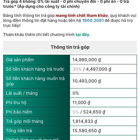
Trả góp 4 không: 0% lãi suất - 0 phí chuyển đổi - 0 phí ẩn - 0 trả
trước* (Áp dụng cho công ty tài chính)
Bảng tính thông tin trả góp
mang tính chất tham khảo
, quý khách vui
lòng điền thông tin đặt hàng hoặc liên hệ
1900.2091
để được hỗ trợ
trực tiếp!
Tham khảo thêm chi tiết chương trình
tại đây
.
Thông tin trả góp
Giá sản phẩm
14,990,000 ₫
Số tiền khách hàng trả trước
30%
/ 4,497,000 ₫
Số tiền khách hàng muốn trả
10,493,000 ₫
góp
Lãi suất / tháng
0%
Phí thu hộ
11,000 ₫
Phí bảo hiểm
5%
/ 524,650 ₫
Trả góp mỗi tháng
1,814,833 ₫
Tổng tiền trả
15,580,650 ₫
Chênh lệch so với mua trả