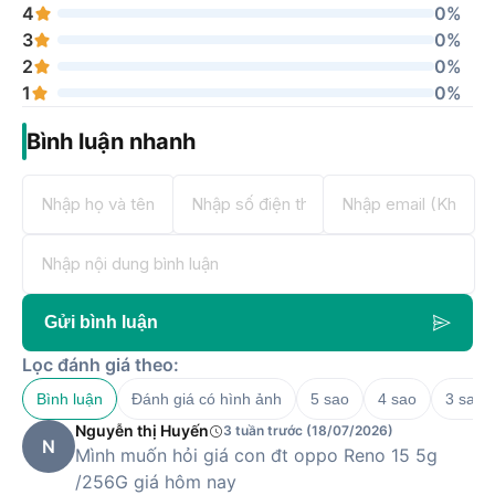
4
0%
3
0%
2
0%
1
0%
Bình luận nhanh
Gửi bình luận
Lọc đánh giá theo:
Bình luận
Đánh giá có hình ảnh
5 sao
4 sao
3 sao
Nguyễn thị Huyến
3 tuần trước (18/07/2026)
N
Mình muốn hỏi giá con đt oppo Reno 15 5g
/256G giá hôm nay