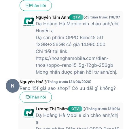
Phản hồi
Nguyễn Tâm Anh
QTV
3 tuần trước (18/07/202
Dạ Hoàng Hà Mobile xin chào anh/chị
Huyến ạ
Dạ sản phẩm OPPO Reno15 5G
12GB+256GB có giá 14.990.000
Chi tiết tại link:
https://hoanghamobile.com/dien-
thoai/oppo-reno15-5g-12gb-256gb
Mong nhận được phản hồi từ anh/chị.
Nguyễn Hoá
Tháng trước (21/06/2026)
N
Reno 15f giá sao shop? Có ưu đãi gì không?
Phản hồi
Lương Thị Thắm
QTV
Tháng trước (21/06/2026
Dạ Hoàng Hà Mobile xin chào anh/chị
ạ