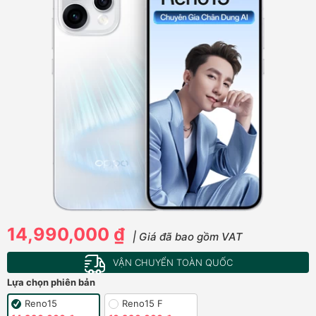
14,990,000 ₫
| Giá đã bao gồm VAT
VẬN CHUYỂN TOÀN QUỐC
Lựa chọn phiên bản
Reno15
Reno15 F