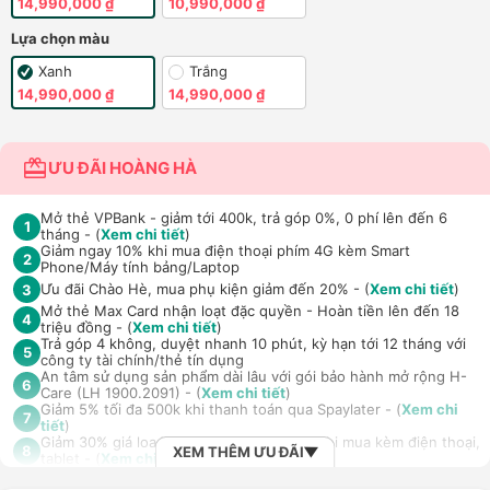
14,990,000 ₫
10,990,000 ₫
Lựa chọn màu
Xanh
Trắng
14,990,000 ₫
14,990,000 ₫
ƯU ĐÃI HOÀNG HÀ
Mở thẻ VPBank - giảm tới 400k, trả góp 0%, 0 phí lên đến 6
1
tháng - (
Xem chi tiết
)
Giảm ngay 10% khi mua điện thoại phím 4G kèm Smart
2
Phone/Máy tính bảng/Laptop
Ưu đãi Chào Hè, mua phụ kiện giảm đến 20% - (
Xem chi tiết
)
3
Mở thẻ Max Card nhận loạt đặc quyền - Hoàn tiền lên đến 18
4
triệu đồng - (
Xem chi tiết
)
Trả góp 4 không, duyệt nhanh 10 phút, kỳ hạn tới 12 tháng với
5
công ty tài chính/thẻ tín dụng
An tâm sử dụng sản phẩm dài lâu với gói bảo hành mở rộng H-
6
Care (LH 1900.2091) - (
Xem chi tiết
)
Giảm 5% tối đa 500k khi thanh toán qua Spaylater - (
Xem chi
7
tiết
)
Giảm 30% giá loa Xiaomi Sound Outdoor khi mua kèm điện thoại,
8
XEM THÊM ƯU ĐÃI
tablet - (
Xem chi tiết
)
Ưu đãi mua dán màn hình kèm máy Điện thoại/Máy tính
9