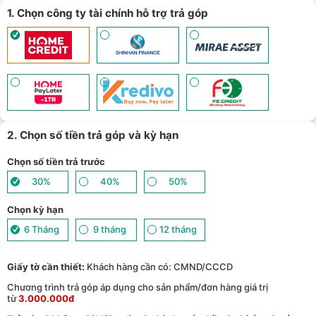
bảng/Laptop/Đồng hồ giảm 10% - (
Xem chi tiết
)
Giảm thêm 15% tối đa 1.000.000đ với các sản phẩm Loa, tai nghe
1. Chọn công ty tài chính hỗ trợ trả góp
Sony khi mua kèm với các sản phẩm: Laptop/ Điện thoại/ Đồng
10
hồ thông minh - (
Xem chi tiết
)
TPBank Evo - Giảm đến 500.000đ, trả góp 0%, 0 phí lên đến 6
11
tháng - (
Xem chi tiết
)
Giảm tới 500.000đ khi thanh toán qua Homepaylater - (
Xem chi
12
tiết
)
Giảm ngay 50.000đ khi mua gói cước di động Mobifone, Vnsky
lên tới 6GB data/ngày - Trải nghiệm 5G chỉ 99k/tháng - (
Xem chi
13
tiết
)
Nhận báo giá tốt nhất cho khách hàng doanh nghiệp B2B khi
14
mua số lượng lớn - (
Xem chi tiết
)
2. Chọn số tiền trả góp và kỳ hạn
Chọn số tiền trả trước
30%
40%
50%
Chọn kỳ hạn
6 Tháng
9 tháng
12 tháng
Giấy tờ cần thiết:
Khách hàng cần có: CMND/CCCD
Chương trình trả góp áp dụng cho sản phẩm/đơn hàng giá trị
từ
3.000.000đ