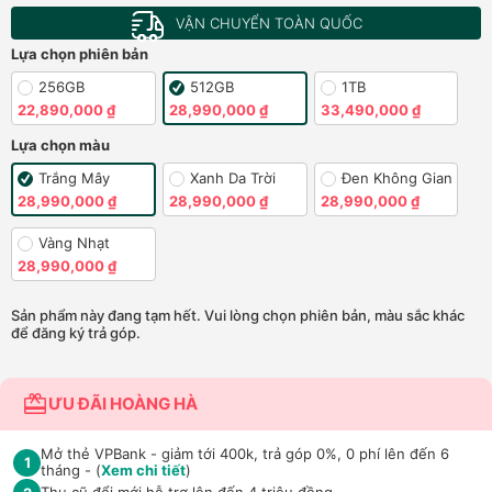
VẬN CHUYỂN TOÀN QUỐC
Lựa chọn phiên bản
256GB
512GB
1TB
22,890,000 ₫
28,990,000 ₫
33,490,000 ₫
Lựa chọn màu
Trắng Mây
Xanh Da Trời
Đen Không Gian
28,990,000 ₫
28,990,000 ₫
28,990,000 ₫
Vàng Nhạt
28,990,000 ₫
Sản phẩm này đang tạm hết. Vui lòng chọn phiên bản, màu sắc khác
để đăng ký trả góp.
ƯU ĐÃI HOÀNG HÀ
Mở thẻ VPBank - giảm tới 400k, trả góp 0%, 0 phí lên đến 6
1
tháng - (
Xem chi tiết
)