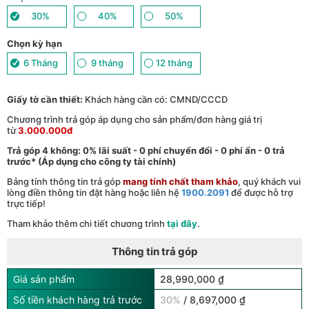
30%
40%
50%
Chọn kỳ hạn
6 Tháng
9 tháng
12 tháng
Giấy tờ cần thiết:
Khách hàng cần có: CMND/CCCD
Chương trình trả góp áp dụng cho sản phẩm/đơn hàng giá trị
từ
3.000.000đ
Trả góp 4 không: 0% lãi suất - 0 phí chuyển đổi - 0 phí ẩn - 0 trả
trước* (Áp dụng cho công ty tài chính)
Bảng tính thông tin trả góp
mang tính chất tham khảo
, quý khách vui
lòng điền thông tin đặt hàng hoặc liên hệ
1900.2091
để được hỗ trợ
trực tiếp!
Tham khảo thêm chi tiết chương trình
tại đây
.
Thông tin trả góp
Giá sản phẩm
28,990,000 ₫
Số tiền khách hàng trả trước
30%
/ 8,697,000 ₫