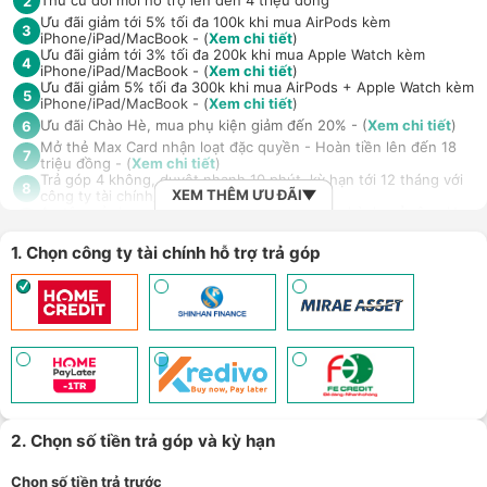
Thu cũ đổi mới hỗ trợ lên đến 4 triệu đồng
2
Ưu đãi giảm tới 5% tối đa 100k khi mua AirPods kèm
3
iPhone/iPad/MacBook - (
Xem chi tiết
)
Ưu đãi giảm tới 3% tối đa 200k khi mua Apple Watch kèm
4
iPhone/iPad/MacBook - (
Xem chi tiết
)
Ưu đãi giảm 5% tối đa 300k khi mua AirPods + Apple Watch kèm
5
iPhone/iPad/MacBook - (
Xem chi tiết
)
Ưu đãi Chào Hè, mua phụ kiện giảm đến 20% - (
Xem chi tiết
)
6
Mở thẻ Max Card nhận loạt đặc quyền - Hoàn tiền lên đến 18
7
triệu đồng - (
Xem chi tiết
)
Trả góp 4 không, duyệt nhanh 10 phút, kỳ hạn tới 12 tháng với
8
XEM THÊM ƯU ĐÃI
công ty tài chính/thẻ tín dụng
An tâm sử dụng sản phẩm dài lâu với gói bảo hành mở rộng H-
9
Care (LH 1900.2091) - (
Xem chi tiết
)
Giảm 5% tối đa 500k khi thanh toán qua Spaylater - (
Xem chi
1. Chọn công ty tài chính hỗ trợ trả góp
10
tiết
)
Ưu đãi mua dán màn hình kèm máy Điện thoại/Máy tính
11
bảng/Laptop/Đồng hồ giảm 10% - (
Xem chi tiết
)
Giảm thêm 15% tối đa 1.000.000đ với các sản phẩm Loa, tai nghe
Sony khi mua kèm với các sản phẩm: Laptop/ Điện thoại/ Đồng
12
hồ thông minh - (
Xem chi tiết
)
TPBank Evo - Giảm đến 500.000đ, trả góp 0%, 0 phí lên đến 6
13
tháng - (
Xem chi tiết
)
Nhận báo giá tốt nhất cho khách hàng doanh nghiệp B2B khi
14
mua số lượng lớn - (
Xem chi tiết
)
2. Chọn số tiền trả góp và kỳ hạn
Chọn số tiền trả trước