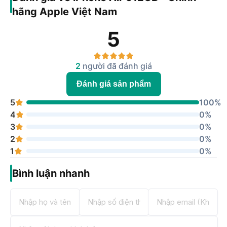
hãng Apple Việt Nam
5
2
người đã đánh giá
Đánh giá sản phẩm
5
100%
4
0%
3
0%
2
0%
1
0%
Bình luận nhanh