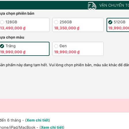
VẬN CHUYỂN T
Lựa chọn phiên bản
128GB
256GB
512GB
13,490,000 ₫
18,350,000 ₫
19,990,00
Lựa chọn màu
Trắng
Đen
19,990,000 ₫
19,990,000 ₫
Sản phẩm này đang tạm hết. Vui lòng chọn phiên bản, màu sắc khác để đăn
đến 6 tháng - (
Xem chi tiết
)
Phone/iPad/MacBook - (
Xem chi tiết
)