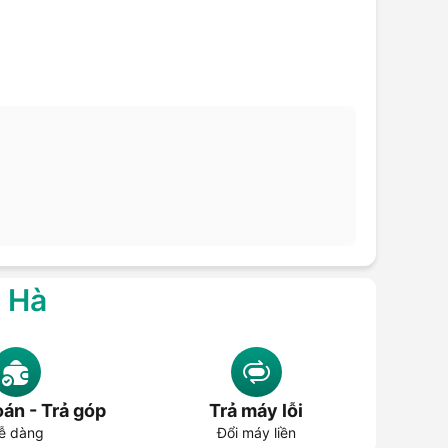
g Hà
án - Trả góp
Trả máy lỗi
ễ dàng
Đổi máy liền