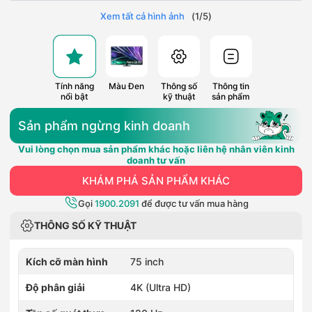
Xem tất cả hình ảnh
(
1
/
5
)
Tính năng
Màu Đen
Thông số
Thông tin
nổi bật
kỹ thuật
sản phẩm
Sản phẩm ngừng kinh doanh
Vui lòng chọn mua sản phẩm khác hoặc liên hệ nhân viên kinh
doanh tư vấn
KHÁM PHÁ SẢN PHẨM KHÁC
Gọi
1900.2091
để được tư vấn mua hàng
THÔNG SỐ KỸ THUẬT
Kích cỡ màn hình
75 inch
Độ phân giải
4K (Ultra HD)