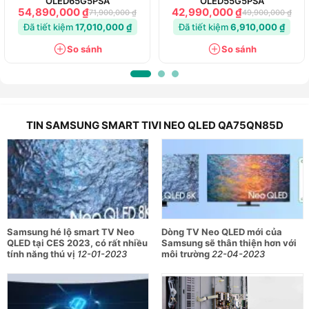
OLED65G5PSA
OLED55G5PSA
54,890,000 ₫
42,990,000 ₫
71,900,000 ₫
49,900,000 ₫
Đã tiết kiệm
17,010,000 ₫
Đã tiết kiệm
6,910,000 ₫
So sánh
So sánh
TIN SAMSUNG SMART TIVI NEO QLED QA75QN85D
Samsung hé lộ smart TV Neo
Dòng TV Neo QLED mới của
QLED tại CES 2023, có rất nhiều
Samsung sẽ thân thiện hơn với
tính năng thú vị
12-01-2023
môi trường
22-04-2023