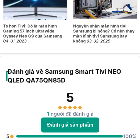
To hơn Tivi: Đó là màn hình
Nguyên nhân màn hình tivi
Gaming 57 inch ultrawide
Samsung bị hỏng? Có nên thay
Oyssey Neo G9 của Samsung
màn hình tivi Samsung hay
04-01-2023
không
03-02-2025
Đánh giá về Samsung Smart Tivi NEO
QLED QA75QN85D
5
1
người đã đánh giá
Đánh giá sản phẩm
5
100%