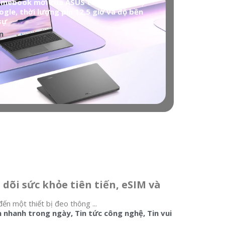
mebook mới của ASUS tích hợp trí tuệ
gle, thời lượng pin 12,5 giờ và độ bền
sự
n
dõi sức khỏe tiên tiến, eSIM và
 một thiết bị đeo thông ...
n nhanh trong ngày
,
Tin tức công nghệ
,
Tin vui