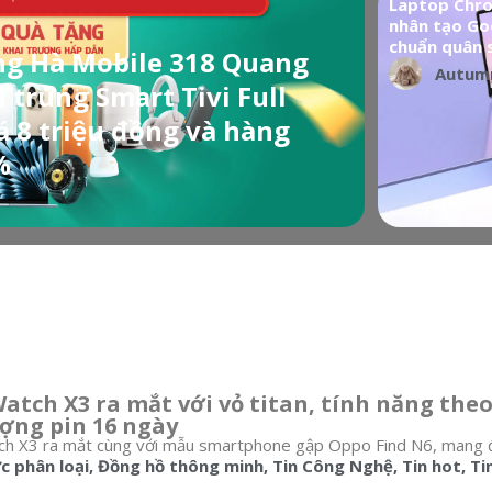
Laptop Chro
nhân tạo Goo
chuẩn quân 
g Hà Mobile 318 Quang
Autum
 trúng Smart Tivi Full
iá 8 triệu đồng và hàng
%
tch X3 ra mắt với vỏ titan, tính năng theo 
ượng pin 16 ngày
 X3 ra mắt cùng với mẫu smartphone gập Oppo Find N6, mang đến
 phân loại
,
Đồng hồ thông minh
,
Tin Công Nghệ
,
Tin hot
,
Ti