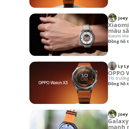
Joey
Xiaomi
màu sắ
Xiaomi Wat
Đồng hồ 
Ly Ly
OPPO W
Thị trường
Đồng hồ 
Joey
Galaxy
mạnh 