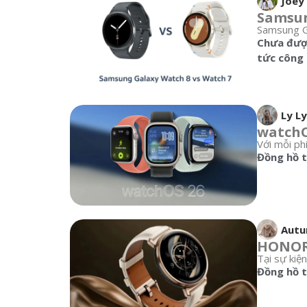
Joey
Samsun
Samsung Ga
Chưa được
tức công
Ly Ly
watchO
Với mỗi ph
Đồng hồ 
Aut
HONOR 
Tại sự kiệ
Đồng hồ 