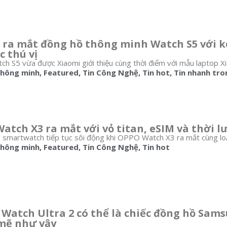
 ra mắt đồng hồ thông minh Watch S5 với k
c thú vị
ch S5 vừa được Xiaomi giới thiệu cùng thời điểm với mẫu laptop X
thông minh
,
Featured
,
Tin Công Nghệ
,
Tin hot
,
Tin nhanh tro
atch X3 ra mắt với vỏ titan, eSIM và thời l
 smartwatch tiếp tục sôi động khi OPPO Watch X3 ra mắt cùng loạt
thông minh
,
Featured
,
Tin Công Nghệ
,
Tin hot
 Watch Ultra 2 có thể là chiếc đồng hồ Sam
mẽ như vậy