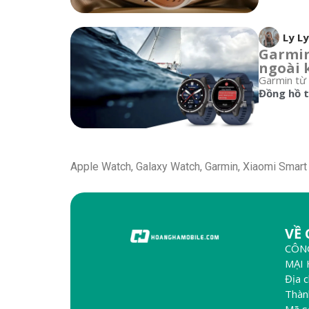
Ly Ly
Garmin
ngoài 
Garmin từ 
Đồng hồ 
Apple Watch, Galaxy Watch, Garmin, Xiaomi Smart 
VỀ
CÔN
MẠI
Địa 
Thàn
Mã s