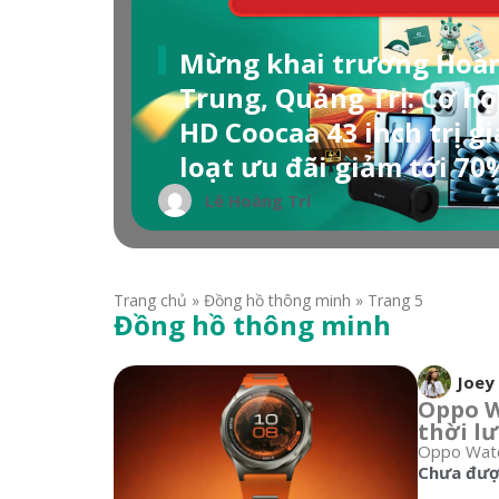
Mừng khai trương Hoàn
Trung, Quảng Trị: Cơ hội
HD Coocaa 43 inch trị g
loạt ưu đãi giảm tới 70
Lê Hoàng Trí
Trang chủ
»
Đồng hồ thông minh
»
Trang 5
Đồng hồ thông minh
Joey
Oppo Wa
thời l
Oppo Watch
Chưa được