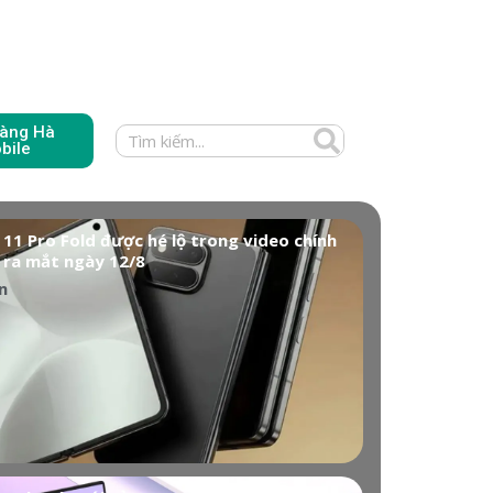
àng Hà
bile
 11 Pro Fold được hé lộ trong video chính
 ra mắt ngày 12/8
n