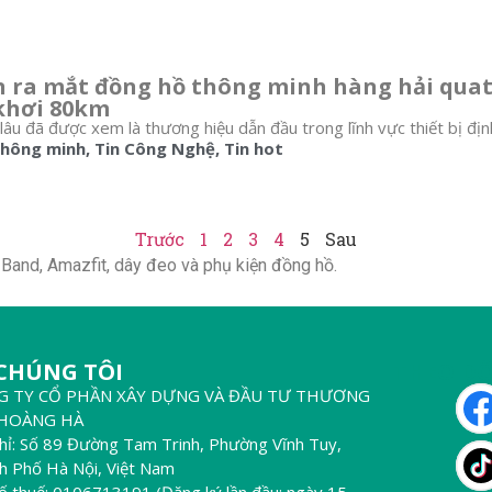
 ra mắt đồng hồ thông minh hàng hải quati
khơi 80km
lâu đã được xem là thương hiệu dẫn đầu trong lĩnh vực thiết bị định 
thông minh
,
Tin Công Nghệ
,
Tin hot
Trước
1
2
3
4
5
Sau
Band, Amazfit, dây đeo và phụ kiện đồng hồ.
 CHÚNG TÔI
THEO DÕ
G TY CỔ PHẦN XÂY DỰNG VÀ ĐẦU TƯ THƯƠNG
 HOÀNG HÀ
chỉ: Số 89 Đường Tam Trinh, Phường Vĩnh Tuy,
h Phố Hà Nội, Việt Nam
ố thuế: 0106713191 (Đăng ký lần đầu: ngày 15