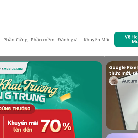
Về Ho
e
Phần Cứng
Phần mềm
Đánh giá
Khuyến Mãi
Mo
Google Pixel
thức mới, sẽ
Autum