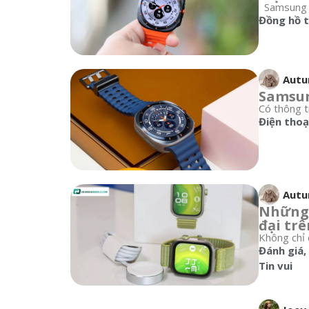
Samsung Ga
Đồng hồ 
Aut
Samsun
Có thông t
Điện thoạ
Aut
Những 
đại trê
Không chỉ 
Đánh giá
,
Tin vui