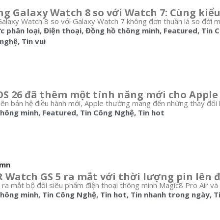
g Galaxy Watch 8 so với Watch 7: Cùng kiể
laxy Watch 8 so với Galaxy Watch 7 không đơn thuần là so đời mới
 phân loại
,
Điện thoại
,
Đồng hồ thông minh
,
Featured
,
Tin 
 nghệ
,
Tin vui
S 26 đã thêm một tính năng mới cho Apple
iên bản hệ điều hành mới, Apple thường mang đến những thay đổi lớ
thông minh
,
Featured
,
Tin Công Nghệ
,
Tin hot
umn
Watch GS 5 ra mắt với thời lượng pin lên 
n ra mắt bộ đôi siêu phẩm điện thoại thông minh Magic8 Pro Air và
thông minh
,
Tin Công Nghệ
,
Tin hot
,
Tin nhanh trong ngày
,
T