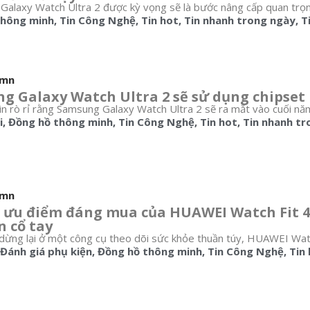
laxy Watch Ultra 2 được kỳ vọng sẽ là bước nâng cấp quan trọn
thông minh
,
Tin Công Nghệ
,
Tin hot
,
Tin nhanh trong ngày
,
T
umn
g Galaxy Watch Ultra 2 sẽ sử dụng chipset
in rò rỉ rằng Samsung Galaxy Watch Ultra 2 sẽ ra mắt vào cuối năm 
i
,
Đồng hồ thông minh
,
Tin Công Nghệ
,
Tin hot
,
Tin nhanh tr
umn
ưu điểm đáng mua của HUAWEI Watch Fit 4 
n cổ tay
dừng lại ở một công cụ theo dõi sức khỏe thuần túy, HUAWEI Watch
Đánh giá phụ kiện
,
Đồng hồ thông minh
,
Tin Công Nghệ
,
Tin