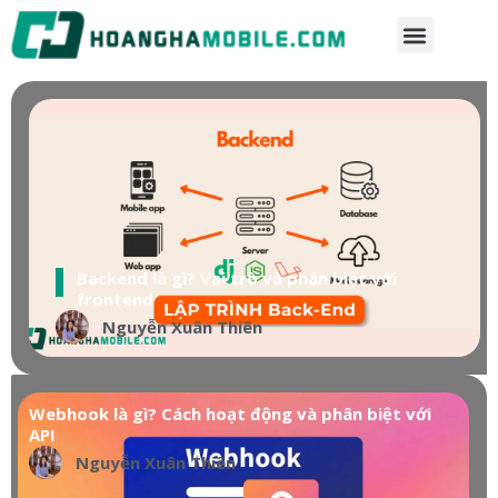
Backend là gì? Vai trò và phân biệt với
frontend
Nguyễn Xuân Thiên
Webhook là gì? Cách hoạt động và phân biệt với
API
Nguyễn Xuân Thiên