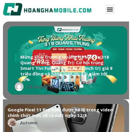
Mừng khai trương Hoàng Hà Mobile 318
Quang Trung, Quảng Trị: Cơ hội trúng
Smart Tivi Full HD Coocaa 43 inch trị giá 8
triệu đồng và hàng loạt ưu đãi giảm tới
70%
Lê Hoàng Trí
Google Pixel 11 Pro Fold được hé lộ trong video
chính thức mới, sẽ ra mắt ngày 12/8
Autumn