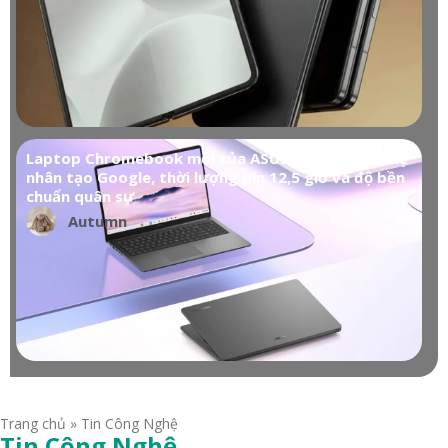
Laptop Chromebook mới của ASUS tích hợp trí tuệ
nhân tạo Google, thời lượng pin 12,5 giờ và độ bền
chuẩn quân sự
Autumn
Trang chủ
»
Tin Công Nghệ
Tin Công Nghệ