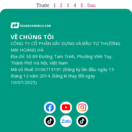
Trước
1
2
3
4
5
Sau
VỀ CHÚNG TÔI
CÔNG TY CỔ PHẦN XÂY DỰNG VÀ ĐẦU TƯ THƯƠNG
MẠI HOÀNG HÀ
Địa chỉ: Số 89 Đường Tam Trinh, Phường Vĩnh Tuy,
Thành Phố Hà Nội, Việt Nam
Mã số thuế: 0106713191 (Đăng ký lần đầu: ngày 15
tháng 12 năm 2014. Đăng kí thay đổi ngày
10/07/2025)
THEO DÕI CHÚNG TÔI