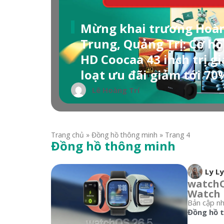
Mừng khai trương Hoàn
Trung, Quảng Trị: Cơ hội
HD Coocaa 43 inch trị g
loạt ưu đãi giảm tới 70
Lê Hoàng Trí
Trang chủ
»
Đồng hồ thông minh
»
Trang 4
Đồng hồ thông minh
Ly Ly
watchO
Watch
Bản cập nh
Đồng hồ 