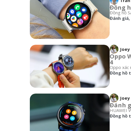
Trần
Đồng h
Đồng hồ Sa
Đánh giá
,
Joey
Oppo W
4
Oppo xác n
Đồng hồ 
Joey
Đánh g
HUAWEI Wat
Đồng hồ 