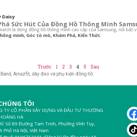
y Daisy
há Sức Hút Của Đồng Hồ Thông Minh Sams
tch là dòng đồng hồ thông minh cao cấp của Samsung, nổi bật với th
thông minh
,
Góc tò mò
,
Khám Phá
,
Kiến Thức
Trước
1
2
3
4
5
Sau
Band, Amazfit, dây đeo và phụ kiện đồng hồ.
 CHÚNG TÔI
THEO DÕ
G TY CỔ PHẦN XÂY DỰNG VÀ ĐẦU TƯ THƯƠNG
 HOÀNG HÀ
chỉ: Số 89 Đường Tam Trinh, Phường Vĩnh Tuy,
h Phố Hà Nội, Việt Nam
ố thuế: 0106713191 (Đăng ký lần đầu: ngày 15