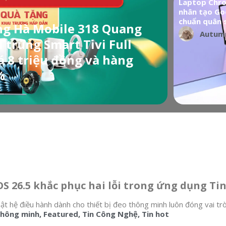
Laptop Chro
nhân tạo Goo
chuẩn quân 
g Hà Mobile 318 Quang
Autum
 trúng Smart Tivi Full
iá 8 triệu đồng và hàng
%
S 26.5 khắc phục hai lỗi trong ứng dụng Ti
ật hệ điều hành dành cho thiết bị đeo thông minh luôn đóng vai trò
thông minh
,
Featured
,
Tin Công Nghệ
,
Tin hot