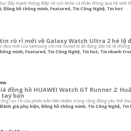
 tục đẩy mạnh thông điệp về sức khỏe cá nhân thông qua hệ sinh thái
i
,
Đồng hồ thông minh
,
Featured
,
Tin Công Nghệ
,
Tin hot
in rò rỉ mới về Galaxy Watch Ultra 2 hé lộ 
bị đeo mới của Samsung với mã model bí ẩn đang dần hé lộ những th
thông minh
,
Featured
,
Tin Công Nghệ
,
Tin hot
,
Tin nhanh tro
umn
iá đồng hồ HUAWEI Watch GT Runner 2: Huấn
 tay bạn
công rực rỡ của phiên bản tiền nhiệm trong cộng đồng yêu thể tha
Đánh giá phụ kiện
,
Đồng hồ thông minh
,
Tin Công Nghệ
,
Tin