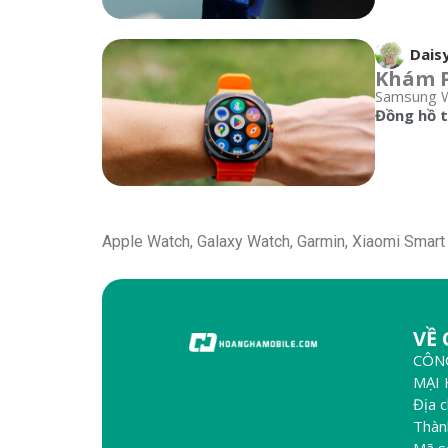
Dais
Khám P
Samsung Wa
Đồng hồ 
Apple Watch, Galaxy Watch, Garmin, Xiaomi Smart 
VỀ
CÔN
MẠI
Địa 
Thàn
Mã s