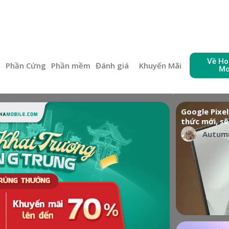
Về Ho
e
Phần Cứng
Phần mềm
Đánh giá
Khuyến Mãi
Mo
Google Pixel
thức mới, sẽ
Autum