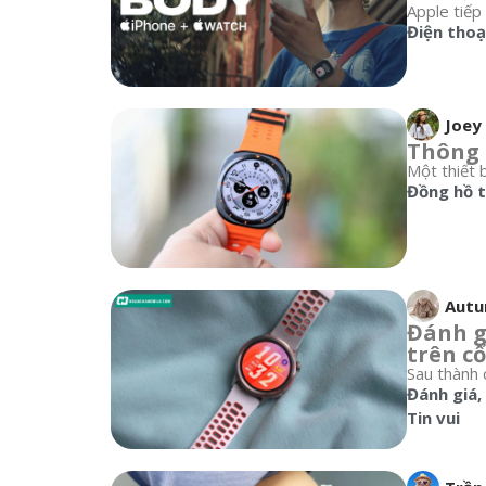
Apple tiếp
Điện thoạ
Joey
Thông t
Một thiết 
Đồng hồ 
Aut
Đánh g
trên cổ
Sau thành 
Đánh giá
,
Tin vui