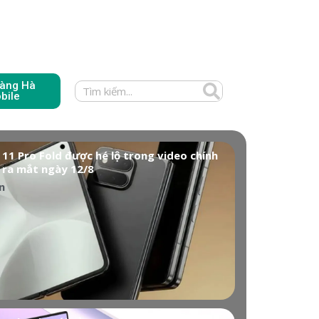
àng Hà
bile
 11 Pro Fold được hé lộ trong video chính
 ra mắt ngày 12/8
n