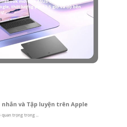
mebook mới của ASUS tích hợp trí tuệ
gle, thời lượng pin 12,5 giờ và độ bền
sự
n
n nhắn và Tập luyện trên Apple
 quan trọng trong ...