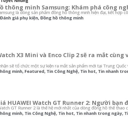
 Tuyết Nhung
ồ thông minh Samsung: Khám phá công nghệ
msung là dòng sản phẩm đồng hồ thông minh hiện đại, kết hợp công 
Đánh giá phụ kiện
,
Đồng hồ thông minh
atch X3 Mini và Enco Clip 2 sẽ ra mắt cùng 
hận sẽ tổ chức một sự kiện ra mắt sản phẩm mới tại Trung Quốc v
thông minh
,
Featured
,
Tin Công Nghệ
,
Tin hot
,
Tin nhanh tro
iá HUAWEI Watch GT Runner 2: Người bạn đ
ch GT Runner 2 là thế hệ mới nhất của dòng đồng hồ thể thao ch
thông minh
,
Tin Công Nghệ
,
Tin hot
,
Tin nhanh trong ngày
,
T