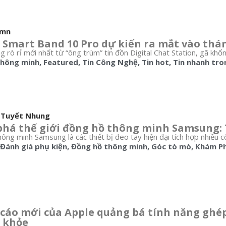
umn
 Smart Band 10 Pro dự kiến ra mắt vào thá
 rò rỉ mới nhất từ “ông trùm” tin đồn Digital Chat Station, gã khổn
thông minh
,
Featured
,
Tin Công Nghệ
,
Tin hot
,
Tin nhanh tro
 Tuyết Nhung
há thế giới đồng hồ thông minh Samsung: 
ông minh Samsung là các thiết bị đeo tay hiện đại tích hợp nhiều c
Đánh giá phụ kiện
,
Đồng hồ thông minh
,
Góc tò mò
,
Khám P
cáo mới của Apple quảng bá tính năng ghép
c khỏe