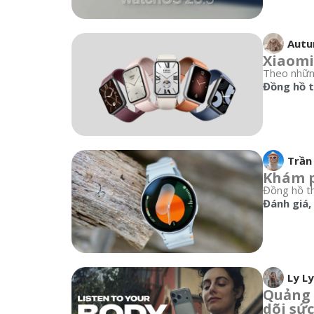
Aut
Xiaomi
Theo những
Đồng hồ 
Trần
Khám p
Đồng hồ th
Đánh giá
,
Ly Ly
Quảng 
dõi sứ