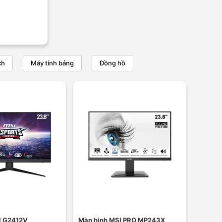
ch
Máy tính bảng
Đồng hồ
I G2412V
Màn hình MSI PRO MP243X