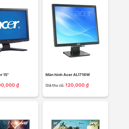
r 15"
Màn hình Acer AL1716W
00,000 ₫
120,000 ₫
Giá thu cũ: