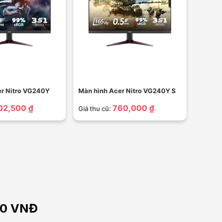
er Nitro VG240Y
Màn hình Acer Nitro VG240Y S
02,500 ₫
760,000 ₫
Giá thu cũ:
000 VNĐ