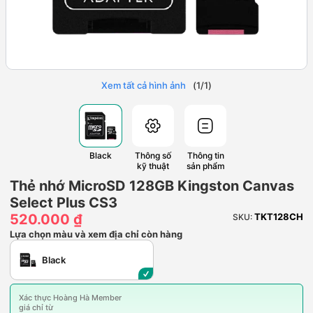
Xem tất cả hình ảnh
(
1
/
1
)
Black
Thông số
Thông tin
kỹ thuật
sản phẩm
Thẻ nhớ MicroSD 128GB Kingston Canvas
Select Plus CS3
520.000 ₫
TKT128CH
SKU:
Lựa chọn màu và xem địa chỉ còn hàng
Black
Xác thực Hoàng Hà Member
giá chỉ từ