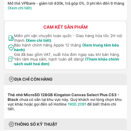
Mở thẻ VPBank - giảm tới 400k, trả góp 0%, 0 phí lên đến 6 tháng
(Xem chi tiết)
CAM KẾT SẢN PHẨM
Miễn phí vận chuyển toàn quốc - Giao hàng hỏa tốc 2H nội
thành
(Xem chi tiết)
Bảo hành chính hãng Apple 12 tháng
(Xem trung tâm bảo
hành)
Giá đã bao gồm VAT, xuất hóa đơn ngay sau khi bán hàng.
Yên tâm mua sắm, hạch toán dễ dàng!
(Tham khảo chính
sách xuất hoá đơn)
ĐỊA CHỈ CÒN HÀNG
Thẻ nhớ MicroSD 128GB Kingston Canvas Select Plus CS3
-
Black
chưa có sẵn tại khu vực này. Quý khách vui lòng chọn khu
vực khác hoặc gọi đến số Hotline
1900.2091
để biết thêm chi
tiết.
THÔNG SỐ KỸ THUẬT