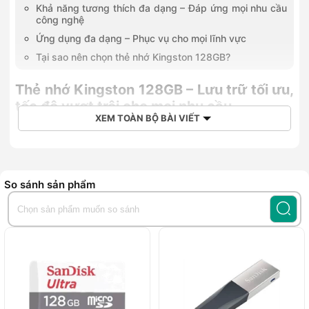
Khả năng tương thích đa dạng – Đáp ứng mọi nhu cầu
công nghệ
Ứng dụng đa dạng – Phục vụ cho mọi lĩnh vực
Tại sao nên chọn thẻ nhớ Kingston 128GB?
Thẻ nhớ Kingston 128GB – Lưu trữ tối ưu,
tốc độ vượt trội cho mọi nhu cầu
XEM TOÀN BỘ BÀI VIẾT
Trong thời đại kỹ thuật số hiện nay, việc quản lý dữ liệu và
lưu trữ trở thành một nhu cầu không thể thiếu đối với bất kỳ
ai.
Thẻ nhớ Kingston 128GB
là giải pháp hoàn hảo cho
những ai cần không gian lưu trữ rộng lớn mà vẫn đảm bảo
So sánh sản phẩm
tốc độ, hiệu suất, và tính bền bỉ. Với thiết kế tinh tế, dung
lượng lớn cùng những công nghệ hiện đại, sản phẩm này
đáp ứng tốt nhu cầu từ người dùng phổ thông đến các nhiếp
ảnh gia, nhà quay phim hay dân chuyên nghiệp cần lưu trữ
khối lượng dữ liệu lớn một cách an toàn và hiệu quả.
Dung lượng lớn – Không gian rộng mở cho mọi
sáng tạo