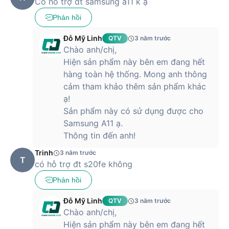
Có hỗ trợ đt samsung a11 k ạ
Phản hồi
Đỗ Mỹ Linh
QTV
3 năm trước
Chào anh/chị,
Hiện sản phẩm này bên em đang hết
hàng toàn hệ thống. Mong anh thông
cảm tham khảo thêm sản phẩm khác
ạ!
Sản phẩm này có sử dụng được cho
Samsung A11 ạ.
Thông tin đến anh!
Trinh
3 năm trước
T
có hỗ trợ đt s20fe không
Phản hồi
Đỗ Mỹ Linh
QTV
3 năm trước
Chào anh/chị,
Hiện sản phẩm này bên em đang hết