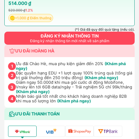
514.000 ₫
520.000 ₫
1.2%
+1.000 ₫ Điểm thưởng
(*) Giá đã quy đổi quà tặng (nếu có).
ĐĂNG KÝ NHẬN THÔNG TIN
Đăng ký nhận thông tin mới nhất về sản phẩm
ƯU ĐÃI HOÀNG HÀ
Ưu đãi Chào Hè, mua phụ kiện giảm đến 20%
(Khám phá
1
ngay)
Đặc quyền hạng EDU +1 lượt quay 100% trúng quà (tổng giá
2
trị giải thưởng đến 250 triệu đồng)
(Khám phá ngay)
Giảm ngay 50.000đ khi mua gói cước di động Mobifone,
Vnsky lên tới 6GB data/ngày - Trải nghiệm 5G chỉ 99k/tháng
3
(Khám phá ngay)
Nhận báo giá tốt nhất cho khách hàng doanh nghiệp B2B
4
khi mua số lượng lớn
(Khám phá ngay)
ƯU ĐÃI THANH TOÁN