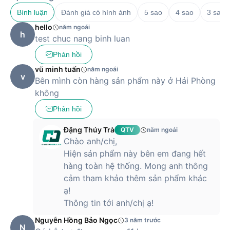
liệu và xử lý hình ảnh, video mượt mà.
Độ bền cao:
Khả năng chịu đựng tốt trong các điều
Bình luận
Đánh giá có hình ảnh
5 sao
4 sao
3 sao
kiện khắc nghiệt như nước, nhiệt độ, va đập.
hello
Tương thích đa dạng:
Sử dụng linh hoạt với nhiều loại
năm ngoái
h
thiết bị khác nhau, từ điện thoại thông minh, máy tính
test chuc nang binh luan
bảng đến máy ảnh và laptop.
Phản hồi
vũ minh tuấn
năm ngoái
v
Bên mình còn hàng sản phẩm này ở Hải Phòng
không
Phản hồi
Đặng Thúy Trà
QTV
năm ngoái
Chào anh/chị,
Hiện sản phẩm này bên em đang hết
hàng toàn hệ thống. Mong anh thông
cảm tham khảo thêm sản phẩm khác
ạ!
Thông tin tới anh/chị ạ!
Nguyễn Hồng Bảo Ngọc
3 năm trước
N