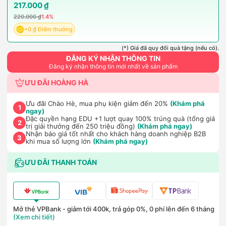
217.000 ₫
220.000 ₫
1.4%
+0 ₫ Điểm thưởng
(*) Giá đã quy đổi quà tặng (nếu có).
ĐĂNG KÝ NHẬN THÔNG TIN
Đăng ký nhận thông tin mới nhất về sản phẩm
ƯU ĐÃI HOÀNG HÀ
Ưu đãi Chào Hè, mua phụ kiện giảm đến 20%
(Khám phá
1
ngay)
Đặc quyền hạng EDU +1 lượt quay 100% trúng quà (tổng giá
2
trị giải thưởng đến 250 triệu đồng)
(Khám phá ngay)
Nhận báo giá tốt nhất cho khách hàng doanh nghiệp B2B
3
khi mua số lượng lớn
(Khám phá ngay)
ƯU ĐÃI THANH TOÁN
Mở thẻ VPBank - giảm tới 400k, trả góp 0%, 0 phí lên đến 6 tháng
(Xem chi tiết)