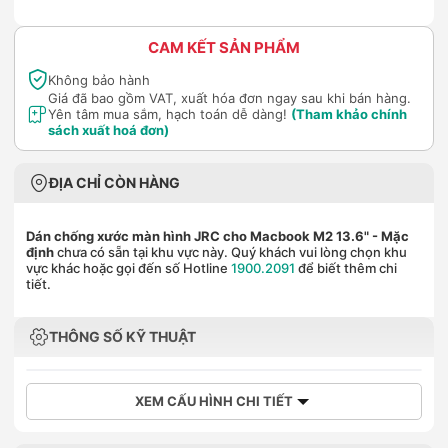
CAM KẾT SẢN PHẨM
Không bảo hành
Giá đã bao gồm VAT, xuất hóa đơn ngay sau khi bán hàng.
Yên tâm mua sắm, hạch toán dễ dàng!
(Tham khảo chính
sách xuất hoá đơn)
ĐỊA CHỈ CÒN HÀNG
Dán chống xước màn hình JRC cho Macbook M2 13.6"
- Mặc
định
chưa có sẵn tại khu vực này. Quý khách vui lòng chọn khu
vực khác hoặc gọi đến số Hotline
1900.2091
để biết thêm chi
tiết.
THÔNG SỐ KỸ THUẬT
XEM CẤU HÌNH CHI TIẾT