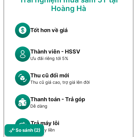
Lâu, Gập Mở Không Lo Hằn.
Hoàng Hà
Dán một lần – bảo vệ dài lâu – không để lại dấu vết.
Tốt hơn về giá
Thành viên - HSSV
Ưu đãi riêng tới 5%
Thu cũ đổi mới
Thu cũ giá cao, trợ giá lên đời
Thanh toán - Trả góp
Dễ dàng
Trả máy lỗi
Đổi máy liền
So sánh
(2)