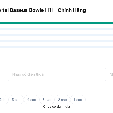
 tai Baseus Bowie H1i - Chính Hãng
 ảnh
5 sao
4 sao
3 sao
2 sao
1 sao
Chưa có đánh giá