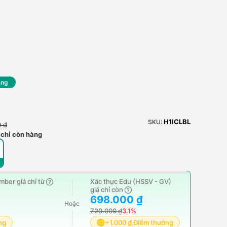
ãng
H1ICLBL
SKU:
0 ₫
 chỉ còn hàng
ber giá chỉ từ
Xác thực Edu (HSSV - GV)
giá chỉ còn
698.000 ₫
Hoặc
720.000 ₫
3.1%
ng
+1.000 ₫ Điểm thưởng