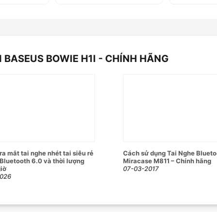
ệ Adaptive Dynamic Noise Cancellation.
ét, loại bỏ hoàn toàn tiếng gió/ hú, nhiễu
I BASEUS BOWIE H1I - CHÍNH HÃNG
 tốt hơn giữa hai tai nghe . Độ trễ cực
APP
giữa 2 thiết bị kết nối .
ối khi đeo vào tai .
nh năng :
a mắt tai nghe nhét tai siêu rẻ
Cách sử dụng Tai Nghe Blueto
 Bluetooth 6.0 và thời lượng
Miracase M811 – Chính hãng
giờ
07-03-2017
2026
 Bình thường