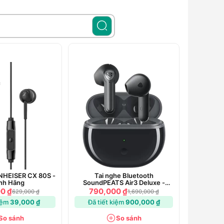
NHEISER CX 80S -
Tai nghe Bluetooth
nh Hãng
SoundPEATS Air3 Deluxe -
Chính Hãng
0 ₫
790,000 ₫
629,000 ₫
1,690,000 ₫
kiệm
39,000 ₫
Đã tiết kiệm
900,000 ₫
So sánh
So sánh