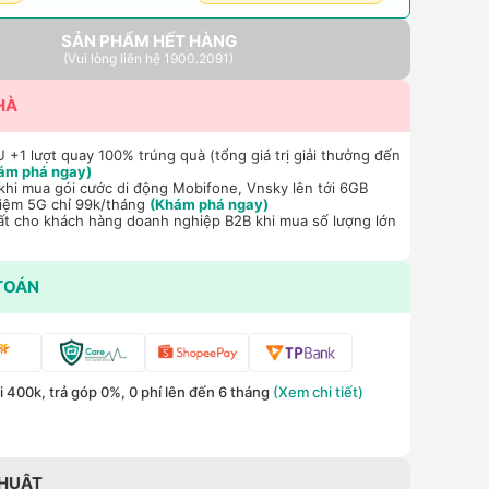
SẢN PHẨM HẾT HÀNG
(Vui lòng liên hệ 1900.2091)
HÀ
+1 lượt quay 100% trúng quà (tổng giá trị giải thưởng đến
ám phá ngay)
hi mua gói cước di động Mobifone, Vnsky lên tới 6GB
hiệm 5G chỉ 99k/tháng
(Khám phá ngay)
ất cho khách hàng doanh nghiệp B2B khi mua số lượng lớn
TOÁN
 400k, trả góp 0%, 0 phí lên đến 6 tháng
(Xem chi tiết)
THUẬT