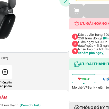
ƯU ĐÃI HOÀNG 
Đặc quyền hạng EDU 
1
250 triệu đồng)
(Kh
Giảm ngay 50.000đ k
2
data/ngày - Trải ng
Nhận báo giá tốt nh
3
(Khám phá ngay)
(
1
/
2
)
ƯU ĐÃI THANH 
Thông tin
sản phẩm
Mở thẻ VPBank - giảm tới
PHẨM
2H nội thành
(Xem chi tiết)
THÔNG SỐ KỸ 