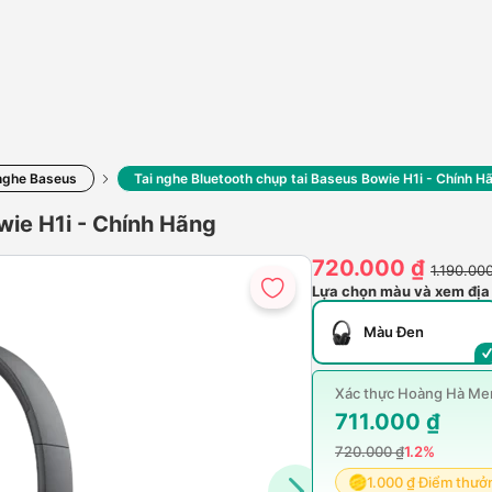
 nghe Baseus
Tai nghe Bluetooth chụp tai Baseus Bowie H1i - Chính H
wie H1i - Chính Hãng
720.000 ₫
1.190.00
Lựa chọn màu và xem địa
Màu Đen
Xác thực Hoàng Hà Mem
711.000 ₫
720.000 ₫
1.2%
1.000 ₫ Điểm thưở