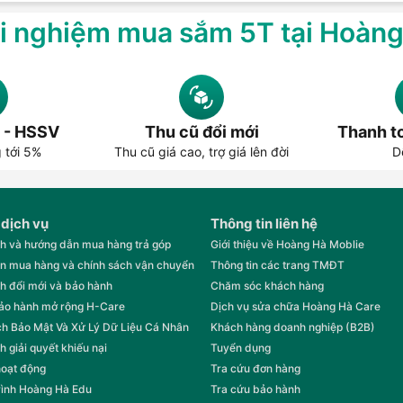
i nghiệm mua sắm 5T tại Hoàn
 - HSSV
Thu cũ đổi mới
Thanh to
g tới 5%
Thu cũ giá cao, trợ giá lên đời
D
 dịch vụ
Thông tin liên hệ
h và hướng dẫn mua hàng trả góp
Giới thiệu về Hoàng Hà Moblie
n mua hàng và chính sách vận chuyển
Thông tin các trang TMĐT
h đổi mới và bảo hành
Chăm sóc khách hàng
bảo hành mở rộng H-Care
Dịch vụ sửa chữa Hoàng Hà Care
h Bảo Mật Và Xử Lý Dữ Liệu Cá Nhân
Khách hàng doanh nghiệp (B2B)
h giải quyết khiếu nại
Tuyển dụng
hoạt động
Tra cứu đơn hàng
rình Hoàng Hà Edu
Tra cứu bảo hành