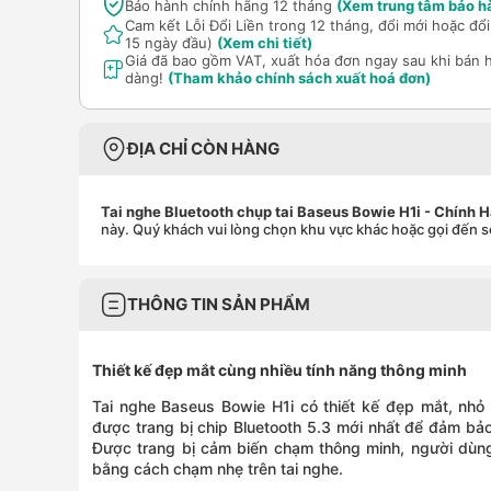
Bảo hành chính hãng 12 tháng
(Xem trung tâm bảo h
Cam kết Lỗi Đổi Liền trong 12 tháng, đổi mới hoặc đ
15 ngày đầu)
(Xem chi tiết)
Giá đã bao gồm VAT, xuất hóa đơn ngay sau khi bán 
dàng!
(Tham khảo chính sách xuất hoá đơn)
ĐỊA CHỈ CÒN HÀNG
Tai nghe Bluetooth chụp tai Baseus Bowie H1i - Chính 
này. Quý khách vui lòng chọn khu vực khác hoặc gọi đến s
THÔNG TIN SẢN PHẨM
Thiết kế đẹp mắt cùng nhiều tính năng thông minh
Tai nghe Baseus Bowie H1i có thiết kế đẹp mắt, nhỏ g
được trang bị chip Bluetooth 5.3 mới nhất để đảm bảo 
Được trang bị cảm biến chạm thông minh, người dùng
bằng cách chạm nhẹ trên tai nghe.