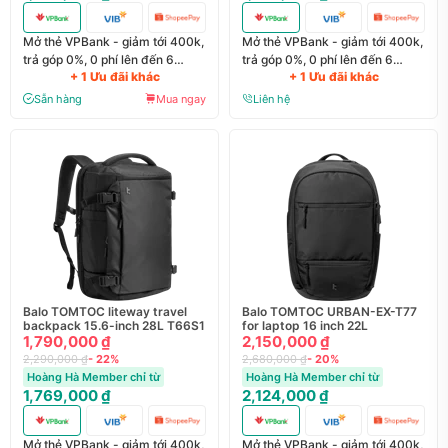
Mở thẻ VPBank - giảm tới 400k,
Mở thẻ VPBank - giảm tới 400k,
trả góp 0%, 0 phí lên đến 6
trả góp 0%, 0 phí lên đến 6
+ 1 Ưu đãi khác
+ 1 Ưu đãi khác
tháng
tháng
Sẵn hàng
Mua ngay
Liên hệ
Balo TOMTOC liteway travel
Balo TOMTOC URBAN-EX-T77
backpack 15.6-inch 28L T66S1
for laptop 16 inch 22L
1,790,000 ₫
2,150,000 ₫
2,290,000 ₫
- 22%
2,680,000 ₫
- 20%
Hoàng Hà Member chỉ từ
Hoàng Hà Member chỉ từ
1,769,000 ₫
2,124,000 ₫
Mở thẻ VPBank - giảm tới 400k,
Mở thẻ VPBank - giảm tới 400k,