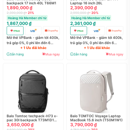
backpack 17 inch 40L T66M1
Laptop 16 inch 26L
1,890,000 ₫
2,390,000 ₫
2,390,000 ₫
- 21%
2,990,000 ₫
- 20%
Hoàng Hà Member chỉ từ
Hoàng Hà Member chỉ từ
1,867,000 ₫
2,361,000 ₫
Mở thẻ VPBank - giảm tới 400k,
Mở thẻ VPBank - giảm tới 400k,
trả góp 0%, 0 phí lên đến 6
trả góp 0%, 0 phí lên đến 6
+ 1 Ưu đãi khác
+ 1 Ưu đãi khác
tháng
tháng
Sẵn hàng
Mua ngay
Sẵn hàng
Mua ngay
Balo Tomtoc techpack-H73 x-
Balo TOMTOC Voyage Laptop
pac 30l backpack T73M1D1
MacBook 15.6 inch (T50M1W1)
(H73E1D1).
3,650,000 ₫
3,790,000 ₫
4,590,000 ₫
- 20%
4,750,000 ₫
- 20%