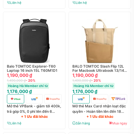
Liên hệ
Liên hệ
Balo TOMTOC Explorer-T60
BALO TOMTOC Slash Flip 12L
Laptop 16 inch 15L T60M1D1
For Macbook Ultrabook 13/14
1,190,000 ₫
inch A63
1,190,000 ₫
1,490,000 ₫
- 20%
1,490,000 ₫
- 20%
Hoàng Hà Member chỉ từ
Hoàng Hà Member chỉ từ
1,176,000 ₫
1,176,000 ₫
Mở thẻ VPBank - giảm tới 400k,
Mở thẻ Max Card nhận loạt đặc
trả góp 0%, 0 phí lên đến 6
quyền - Hoàn tiền lên đến 18
+ 1 Ưu đãi khác
+ 1 Ưu đãi khác
tháng
triệu đồng
Liên hệ
Sẵn hàng
Mua ngay