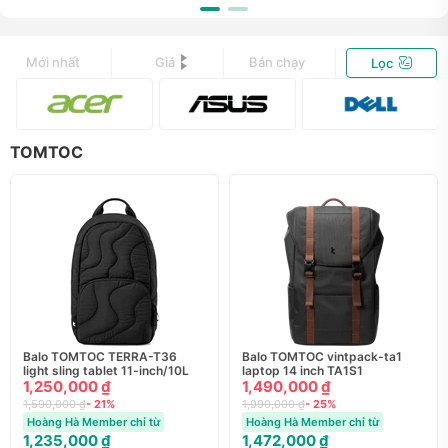
Mới nhất
Giá
Bán chạy
Lọc
TOMTOC
Balo TOMTOC TERRA-T36
Balo TOMTOC vintpack-ta1
light sling tablet 11-inch/10L
laptop 14 inch TA1S1
1,250,000 ₫
1,490,000 ₫
1,590,000 ₫
- 21%
1,990,000 ₫
- 25%
Hoàng Hà Member chỉ từ
Hoàng Hà Member chỉ từ
1,235,000 ₫
1,472,000 ₫