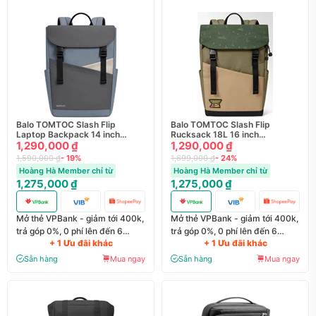
Balo TOMTOC Slash Flip
Balo TOMTOC Slash Flip
Laptop Backpack 14 inch
Rucksack 18L 16 inch
T63M1
1,290,000 ₫
T64M1T1GC / A6
1,290,000 ₫
1,590,000 ₫
- 19%
1,699,000 ₫
- 24%
Hoàng Hà Member chỉ từ
Hoàng Hà Member chỉ từ
1,275,000 ₫
1,275,000 ₫
Mở thẻ VPBank - giảm tới 400k,
Mở thẻ VPBank - giảm tới 400k,
trả góp 0%, 0 phí lên đến 6
trả góp 0%, 0 phí lên đến 6
+ 1 Ưu đãi khác
+ 1 Ưu đãi khác
tháng
tháng
Sẵn hàng
Mua ngay
Sẵn hàng
Mua ngay