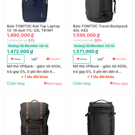
Balo TOMTOC Roll Top Laptop
Balo TOMTOC Travel Backpack
13-16 inch 17L-23L T61M1
40L A82
1,490,000 ₫
1,590,000 ₫
1,890,000 ₫
- 21%
1,990,000 ₫
- 20%
Hoàng Hà Member chỉ từ
Hoàng Hà Member chỉ từ
1,472,000 ₫
1,571,000 ₫
Mở thẻ VPBank - giảm tới 400k,
Mở thẻ VPBank - giảm tới 400k,
trả góp 0%, 0 phí lên đến 6
trả góp 0%, 0 phí lên đến 6
+ 1 Ưu đãi khác
+ 1 Ưu đãi khác
tháng
tháng
Sẵn hàng
Mua ngay
Sẵn hàng
Mua ngay