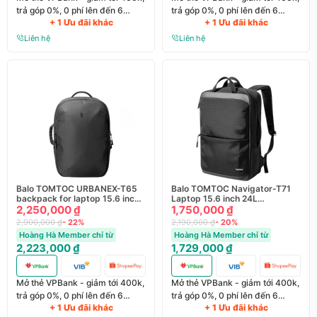
trả góp 0%, 0 phí lên đến 6
trả góp 0%, 0 phí lên đến 6
+ 1 Ưu đãi khác
+ 1 Ưu đãi khác
tháng
tháng
Liên hệ
Liên hệ
Balo TOMTOC URBANEX-T65
Balo TOMTOC Navigator-T71
backpack for laptop 15.6 inch
Laptop 15.6 inch 24L
20L T65S1D1
2,250,000 ₫
(T71M2D1)
1,750,000 ₫
2,900,000 ₫
- 22%
2,190,000 ₫
- 20%
Hoàng Hà Member chỉ từ
Hoàng Hà Member chỉ từ
2,223,000 ₫
1,729,000 ₫
Mở thẻ VPBank - giảm tới 400k,
Mở thẻ VPBank - giảm tới 400k,
trả góp 0%, 0 phí lên đến 6
trả góp 0%, 0 phí lên đến 6
+ 1 Ưu đãi khác
+ 1 Ưu đãi khác
tháng
tháng