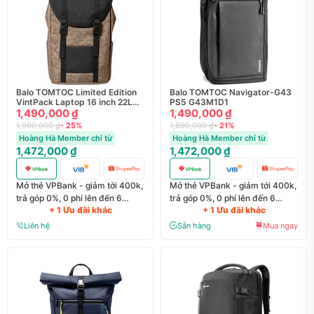
Balo TOMTOC Limited Edition
Balo TOMTOC Navigator-G43
VintPack Laptop 16 inch 22L
PS5 G43M1D1
TA1
1,490,000 ₫
1,490,000 ₫
1,980,000 ₫
- 25%
1,890,000 ₫
- 21%
Hoàng Hà Member chỉ từ
Hoàng Hà Member chỉ từ
1,472,000 ₫
1,472,000 ₫
Mở thẻ VPBank - giảm tới 400k,
Mở thẻ VPBank - giảm tới 400k,
trả góp 0%, 0 phí lên đến 6
trả góp 0%, 0 phí lên đến 6
+ 1 Ưu đãi khác
+ 1 Ưu đãi khác
tháng
tháng
Liên hệ
Sẵn hàng
Mua ngay