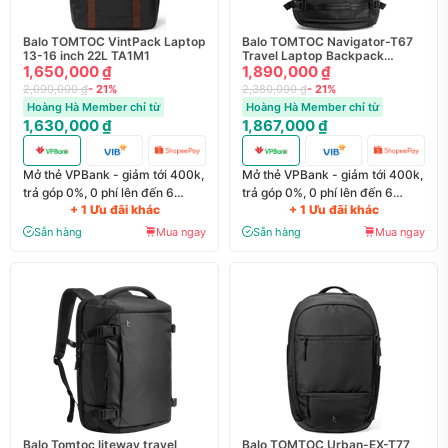
Balo TOMTOC VintPack Laptop
Balo TOMTOC Navigator-T67
13-16 inch 22L TA1M1
Travel Laptop Backpack
1,650,000 ₫
T67M1D1
1,890,000 ₫
2,090,000 ₫
- 21%
2,380,000 ₫
- 21%
Hoàng Hà Member chỉ từ
Hoàng Hà Member chỉ từ
1,630,000 ₫
1,867,000 ₫
Mở thẻ VPBank - giảm tới 400k,
Mở thẻ VPBank - giảm tới 400k,
trả góp 0%, 0 phí lên đến 6
trả góp 0%, 0 phí lên đến 6
+ 1 Ưu đãi khác
+ 1 Ưu đãi khác
tháng
tháng
Sẵn hàng
Mua ngay
Sẵn hàng
Mua ngay
Balo Tomtoc liteway travel
Balo TOMTOC Urban-EX-T77