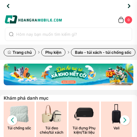
TLINE
TLINE
HẨM
HẨM
cao
cao
cao
LỖI
LỖI
UYỂN
UYỂN
0.2091
0.2091
HÍNH
HÍNH
toàn
toàn
toàn
ĐỔI
ĐỔI
OÀN
OÀN
0
ÃNG
ÃNG
LIỀN
LIỀN
bộ
bộ
bộ
UỐC
UỐC
sản
sản
sản
(*)
(*)
hẩm
hẩm
hẩm
Trang chủ
Phụ kiện
Balo - túi xách - túi chống sốc
Khám phá danh mục
Túi chống sốc
Túi đeo
Túi đựng Phụ
Vali
chéo/túi xách
kiện/Tài liệu