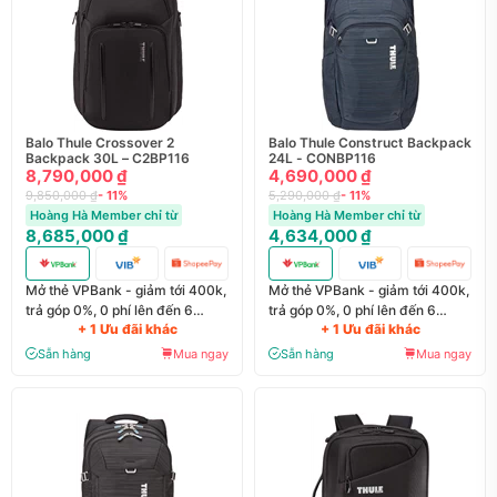
Balo Thule Crossover 2
Balo Thule Construct Backpack
Backpack 30L – C2BP116
24L - CONBP116
8,790,000 ₫
4,690,000 ₫
9,850,000 ₫
- 11%
5,290,000 ₫
- 11%
Hoàng Hà Member chỉ từ
Hoàng Hà Member chỉ từ
8,685,000 ₫
4,634,000 ₫
Mở thẻ VPBank - giảm tới 400k,
Mở thẻ VPBank - giảm tới 400k,
trả góp 0%, 0 phí lên đến 6
trả góp 0%, 0 phí lên đến 6
+ 1 Ưu đãi khác
+ 1 Ưu đãi khác
tháng
tháng
Sẵn hàng
Mua ngay
Sẵn hàng
Mua ngay