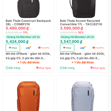
Balo Thule Construct Backpack
Balo Thule Accent Recycled
28L - CONBP216
Convertible 17L - TACLB2116
5,490,000 ₫
3,590,000 ₫
6,150,000 ₫
- 11%
3,990,000 ₫
- 10%
Hoàng Hà Member chỉ từ
Hoàng Hà Member chỉ từ
5,424,000 ₫
3,547,000 ₫
Mở thẻ VPBank - giảm tới 400k,
Mở thẻ VPBank - giảm tới 400k,
trả góp 0%, 0 phí lên đến 6
trả góp 0%, 0 phí lên đến 6
+ 1 Ưu đãi khác
+ 1 Ưu đãi khác
tháng
tháng
Sẵn hàng
Mua ngay
Sẵn hàng
Mua ngay