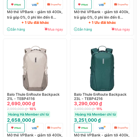
Mở thẻ VPBank - giảm tới 400k,
Mở thẻ VPBank - giảm tới 400k,
trả góp 0%, 0 phí lên đến 6
trả góp 0%, 0 phí lên đến 6
+ 1 Ưu đãi khác
+ 1 Ưu đãi khác
tháng
tháng
Sẵn hàng
Mua ngay
Sẵn hàng
Mua ngay
Balo Thule EnRoute Backpack
Balo Thule EnRoute Backpack
21L - TEBP4116
23L - TEBP4216
2,690,000 ₫
3,290,000 ₫
2,999,000 ₫
- 10%
3,690,000 ₫
- 11%
Hoàng Hà Member chỉ từ
Hoàng Hà Member chỉ từ
2,658,000 ₫
3,251,000 ₫
Mở thẻ VPBank - giảm tới 400k,
Mở thẻ VPBank - giảm tới 400k,