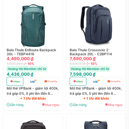
Balo Thule EnRoute Backpack
Balo Thule Crossover 2
30L - TEBP4416
Backpack 20L - C2BP114
4,490,000 ₫
7,690,000 ₫
4,990,000 ₫
- 10%
8,590,000 ₫
- 10%
Hoàng Hà Member chỉ từ
Hoàng Hà Member chỉ từ
4,436,000 ₫
7,598,000 ₫
Mở thẻ VPBank - giảm tới 400k,
Mở thẻ VPBank - giảm tới 400k,
trả góp 0%, 0 phí lên đến 6
trả góp 0%, 0 phí lên đến 6
+ 1 Ưu đãi khác
+ 1 Ưu đãi khác
tháng
tháng
Sẵn hàng
Mua ngay
Sẵn hàng
Mua ngay