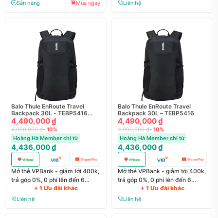
Sẵn hàng
Mua ngay
Liên hệ
Balo Thule EnRoute Travel
Balo Thule EnRoute Travel
Backpack 30L - TEBP5416
Backpack 30L – TEBP5416
(1000g)
4,490,000 ₫
4,490,000 ₫
4,990,000 ₫
- 10%
4,990,000 ₫
- 10%
Hoàng Hà Member chỉ từ
Hoàng Hà Member chỉ từ
4,436,000 ₫
4,436,000 ₫
Mở thẻ VPBank - giảm tới 400k,
Mở thẻ VPBank - giảm tới 400k,
trả góp 0%, 0 phí lên đến 6
trả góp 0%, 0 phí lên đến 6
+ 1 Ưu đãi khác
+ 1 Ưu đãi khác
tháng
tháng
Liên hệ
Liên hệ