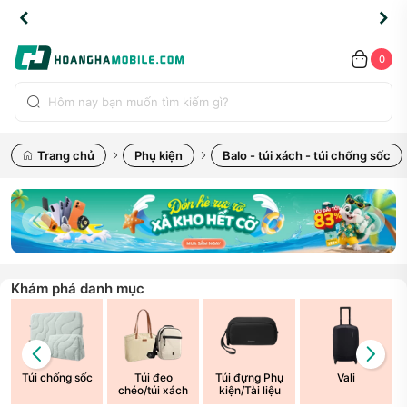
TLINE
TLINE
HẨM
HẨM
cao
cao
cao
LỖI
LỖI
UYỂN
UYỂN
0.2091
0.2091
HÍNH
HÍNH
toàn
toàn
toàn
ĐỔI
ĐỔI
OÀN
OÀN
0
ÃNG
ÃNG
LIỀN
LIỀN
bộ
bộ
bộ
UỐC
UỐC
sản
sản
sản
(*)
(*)
hẩm
hẩm
hẩm
Trang chủ
Phụ kiện
Balo - túi xách - túi chống sốc
Khám phá danh mục
Túi chống sốc
Túi đeo
Túi đựng Phụ
Vali
chéo/túi xách
kiện/Tài liệu