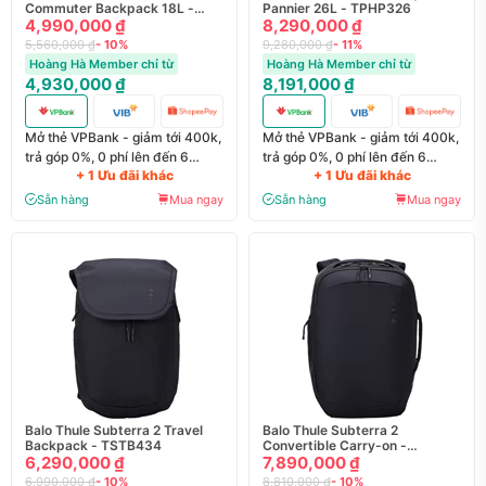
Commuter Backpack 18L -
Pannier 26L - TPHP326
BTPCB118
4,990,000 ₫
8,290,000 ₫
5,560,000 ₫
- 10%
9,280,000 ₫
- 11%
Hoàng Hà Member chỉ từ
Hoàng Hà Member chỉ từ
4,930,000 ₫
8,191,000 ₫
Mở thẻ VPBank - giảm tới 400k,
Mở thẻ VPBank - giảm tới 400k,
trả góp 0%, 0 phí lên đến 6
trả góp 0%, 0 phí lên đến 6
+ 1 Ưu đãi khác
+ 1 Ưu đãi khác
tháng
tháng
Sẵn hàng
Mua ngay
Sẵn hàng
Mua ngay
Balo Thule Subterra 2 Travel
Balo Thule Subterra 2
Backpack - TSTB434
Convertible Carry-on -
6,290,000 ₫
TSD440
7,890,000 ₫
6,990,000 ₫
- 10%
8,810,000 ₫
- 10%