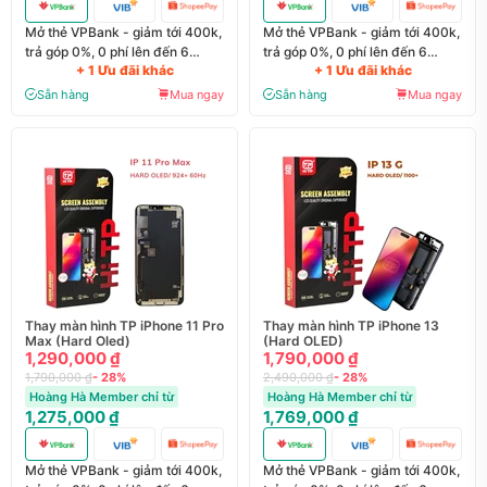
Mở thẻ VPBank - giảm tới 400k,
Mở thẻ VPBank - giảm tới 400k,
trả góp 0%, 0 phí lên đến 6
trả góp 0%, 0 phí lên đến 6
+ 1 Ưu đãi khác
+ 1 Ưu đãi khác
tháng
tháng
Sẵn hàng
Mua ngay
Sẵn hàng
Mua ngay
Thay màn hình TP iPhone 11 Pro
Thay màn hình TP iPhone 13
Max (Hard Oled)
(Hard OLED)
1,290,000 ₫
1,790,000 ₫
1,790,000 ₫
- 28%
2,490,000 ₫
- 28%
Hoàng Hà Member chỉ từ
Hoàng Hà Member chỉ từ
1,275,000 ₫
1,769,000 ₫
Mở thẻ VPBank - giảm tới 400k,
Mở thẻ VPBank - giảm tới 400k,