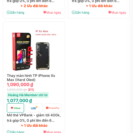
trả góp 0%, 0 phí lên đến 6
trả góp 0%, 0 phí lên đến 6
+ 2 Ưu đãi khác
+ 1 Ưu đãi khác
tháng
tháng
Sẵn hàng
Mua ngay
Sẵn hàng
Mua ngay
Thay màn hình TP iPhone Xs
Max (Hard Oled)
1,090,000 ₫
1,590,000 ₫
- 31%
Hoàng Hà Member chỉ từ
1,077,000 ₫
Mở thẻ VPBank - giảm tới 400k,
trả góp 0%, 0 phí lên đến 6
+ 1 Ưu đãi khác
tháng
Sẵn hàng
Mua ngay