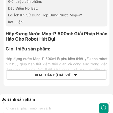
Giới thiệu sản phẩm:
Đặc Điểm Nổi Bật:
Lợi Ích Khi Sử Dụng Hộp Đựng Nước Mop-P:
Kết Luận:
Hộp Đựng Nước Mop-P 500ml: Giải Pháp Hoàn
Hảo Cho Robot Hút Bụi
Giới thiệu sản phẩm
:
Hộp đựng nước Mop-P 500ml là phụ kiện thiết yếu cho robot
hút bụi, giúp bạn tiết kiệm thời gian và công sức trong việc
dọn dẹp nhà cửa. Với thiết kế thông minh và chất liệu cao
cấp, sản phẩm này mang đến hiệu quả làm sạch tối ưu, đồng
XEM TOÀN BỘ BÀI VIẾT
thời đảm bảo sự tiện lợi và dễ dàng sử dụng.
Đặc Điểm Nổi Bật
:
So sánh sản phẩm
Dung tích lý tưởng
:
Với dung tích 500ml, hộp đựng nước Mop-P cho
phép robot hút bụi hoạt động liên tục trong thời