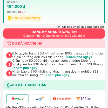
giá chỉ từ
484.000 ₫
490.000 ₫
1.2%
+1.000 ₫ Điểm thưởng
(*) Giá đã quy đổi quà tặng (nếu có).
ĐĂNG KÝ NHẬN THÔNG TIN
Đăng ký nhận thông tin mới nhất về sản phẩm
ƯU ĐÃI HOÀNG HÀ
Đặc quyền hạng EDU +1 lượt quay 100% trúng quà (tổng giá
1
trị giải thưởng đến 250 triệu đồng)
(Khám phá ngay)
Giảm ngay 50.000đ khi mua gói cước di động Mobifone,
Vnsky lên tới 6GB data/ngày - Trải nghiệm 5G chỉ 99k/tháng
2
(Khám phá ngay)
Nhận báo giá tốt nhất cho khách hàng doanh nghiệp B2B
3
khi mua số lượng lớn
(Khám phá ngay)
ƯU ĐÃI THANH TOÁN
Mở thẻ VPBank - giảm tới 400k, trả góp 0%, 0 phí lên đến 6 tháng