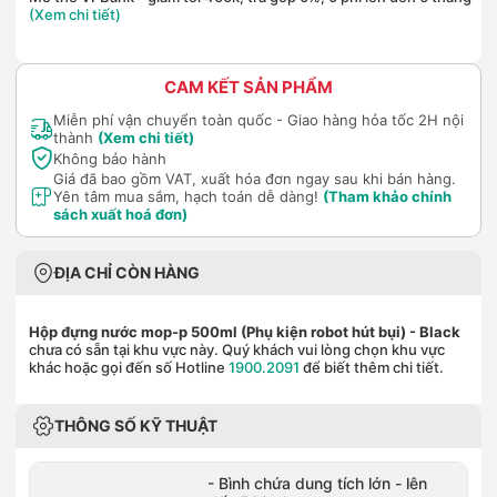
(Xem chi tiết)
CAM KẾT SẢN PHẨM
Miễn phí vận chuyển toàn quốc - Giao hàng hỏa tốc 2H nội
thành
(Xem chi tiết)
Không bảo hành
Giá đã bao gồm VAT, xuất hóa đơn ngay sau khi bán hàng.
Yên tâm mua sắm, hạch toán dễ dàng!
(Tham khảo chính
sách xuất hoá đơn)
ĐỊA CHỈ CÒN HÀNG
Hộp đựng nước mop-p 500ml (Phụ kiện robot hút bụi)
- Black
chưa có sẵn tại khu vực này. Quý khách vui lòng chọn khu vực
khác hoặc gọi đến số Hotline
1900.2091
để biết thêm chi tiết.
THÔNG SỐ KỸ THUẬT
- Bình chứa dung tích lớn - lên