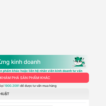
ừng kinh doanh
n phẩm khác hoặc liên hệ nhân viên kinh doanh tư vấn
KHÁM PHÁ SẢN PHẨM KHÁC
Gọi
1900.2091
để được tư vấn mua hàng
THUẬT