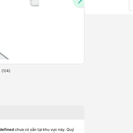
(
1
/
4
)
defined
chưa có sẵn tại khu vực này. Quý