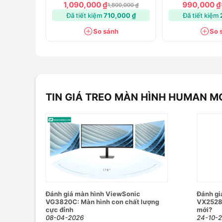
1,090,000 ₫
990,000 ₫
1,800,000 ₫
Đã tiết kiệm
710,000 ₫
Đã tiết kiệm
So sánh
So 
TIN GIÁ TREO MÀN HÌNH HUMAN 
Đánh giá màn hình ViewSonic
Đánh gi
VG3820C: Màn hình con chất lượng
VX2528:
cực đỉnh
mới?
08-04-2026
24-10-