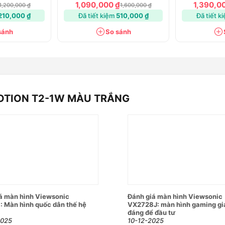
1,090,000 ₫
1,390,0
1,200,000 ₫
1,600,000 ₫
210,000 ₫
Đã tiết kiệm
510,000 ₫
Đã tiết k
sánh
So sánh
MOTION T2-1W MÀU TRẮNG
á màn hình Viewsonic
Đánh giá màn hình Viewsonic
 Màn hình quốc dân thế hệ
VX2728J: màn hình gaming gi
đáng để đầu tư
2025
10-12-2025