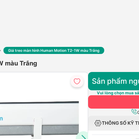
Giá treo màn hình Human Motion T2-1W màu Trắng
1W màu Trắng
Sản phẩm ng
Vui lòng chọn mua sả
THÔNG SỐ KỸ 