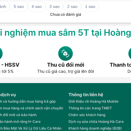
 ảnh
5 sao
4 sao
3 sao
2 sao
1 sao
Chưa có đánh giá
i nghiệm mua sắm 5T tại Hoàn
 - HSSV
Thu cũ đổi mới
Thanh to
g tới 5%
Thu cũ giá cao, trợ giá lên đời
D
 dịch vụ
Thông tin liên hệ
h và hướng dẫn mua hàng trả góp
Giới thiệu về Hoàng Hà Moblie
n mua hàng và chính sách vận chuyển
Thông tin các trang TMĐT
h đổi mới và bảo hành
Chăm sóc khách hàng
bảo hành mở rộng H-Care
Dịch vụ sửa chữa Hoàng Hà Care
h Bảo Mật Và Xử Lý Dữ Liệu Cá Nhân
Khách hàng doanh nghiệp (B2B)