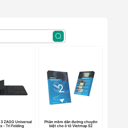
 3 ZAGG Universal
Phần mềm dẫn đường chuyên
 - Tri Folding
biệt cho ô tô Vietmap S2