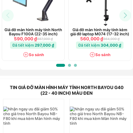
Hãng cũng đã vô cùng tinh tế khi
tích hợp thêm 1 cổng
truyền USB
ở phần đuôi của tay cầm này. Chính vì vậy, bạn
có thể kết nối máy tính với các thiết bị ngoại vi khác (nếu
Giá đỡ màn hình máy tính North
Giá đỡ màn hình máy tính kèm
cần) mà không cần phải đưa tay với tới màn hình để tìm chỗ
Bayou F100A (22-35 inch)
giá đỡ laptop M074 (17-32 inch)
590,000 ₫
560,000 ₫
887,000 ₫
864,000 ₫
cắm.
Đã tiết kiệm
297,000 ₫
Đã tiết kiệm
304,000 ₫
So sánh
So sánh
Bên cạnh đó, một điểm đáng chú ý trên chiếc tay cầm này đó
chính là khả năng điều chỉnh lực đỡ lò xo. Bạn có thể chủ
động thay đổi trợ lực một cách dễ dàng và tiện lợi thông qua
các khớp nối tùy chỉnh.
TIN GIÁ ĐỠ MÀN HÌNH MÁY TÍNH NORTH BAYOU G40
(22 - 40 INCH) MÀU ĐEN
Góc nhìn linh hoạt
Với
khả năng xoay linh hoạt: 180 độ theo chiều dọc và 360
độ theo chiều ngang
, giá đỡ màn hình máy tính North Bayou
G40 có thể đáp ứng tốt mọi nhu cầu điều chỉnh màn hình của
bạn. Không những vậy, chiếc giá đỡ này còn có thể sở hữu