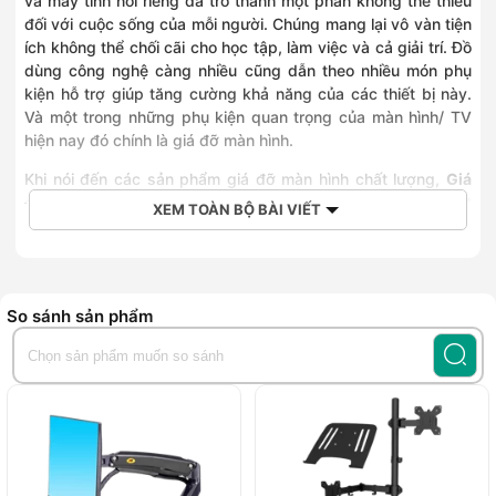
và máy tính nói riêng đã trở thành một phần không thể thiếu
đối với cuộc sống của mỗi người. Chúng mang lại vô vàn tiện
ích không thể chối cãi cho học tập, làm việc và cả giải trí. Đồ
dùng công nghệ càng nhiều cũng dẫn theo nhiều món phụ
kiện hỗ trợ giúp tăng cường khả năng của các thiết bị này.
Và một trong những phụ kiện quan trọng của màn hình/ TV
hiện nay đó chính là giá đỡ màn hình.
Khi nói đến các sản phẩm giá đỡ màn hình chất lượng,
Giá
đỡ màn hình máy tính North Bayou G40
chắc chắn là một
XEM TOÀN BỘ BÀI VIẾT
sự lựa chọn mà bạn không nên bỏ qua.
Thiết kế sang trọng
Mặc dù giá đỡ màn hình máy tính North Bayou G40, nó vẫn
So sánh sản phẩm
sở hữu vẻ đẹp hút mắt người dùng ngay từ cái nhìn đầu tiên.
Với chất liệu hợp kim loại được sơn tĩnh điện, North Bayou
G40 đem đến cho người dùng cảm giác chắc chắn bất chấp
ngoại hình đơn giản của mình. Chính vì vậy, màn hình này có
thể
hỗ trợ tốt tất cả màn hình có trọng lượng 2 đến 15 kg và
kích thước từ 20 đến 40 inch
với
VESA 75x75 mm
và
100x100mm
.