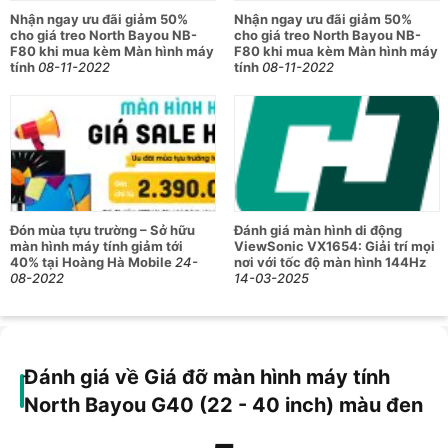
khả năng điều chỉnh góc nghiêng 85 độ giúp bạn có thể tìm
Nhận ngay ưu đãi giảm 50%
Nhận ngay ưu đãi giảm 50%
cho giá treo North Bayou NB-
cho giá treo North Bayou NB-
được góc nhìn tốt nhất cho quá trình học tập, làm việc cũng
F80 khi mua kèm Màn hình máy
F80 khi mua kèm Màn hình máy
như giải trí của mình.
tính
08-11-2022
tính
08-11-2022
Với thiết kế cánh tay rộng, North Bayou G40 có thể kéo dài
630 mm theo chiều ngang và 320 mm theo chiều cao. Điều
này là vô cùng cần thiết cho những ai cần phải thay đổi vị trí
hay tư thế ngồi cùa mình một cách thường xuyên.
Lắp đặt đơn giản và dễ dàng
Đón mùa tựu trường – Sở hữu
Đánh giá màn hình di động
màn hình máy tính giảm tới
ViewSonic VX1654: Giải trí mọi
Sở hữu
kích thước vô cùng nhỏ gọn (chỉ 39 x 28,5 x 9,5
40% tại Hoàng Hà Mobile
24-
nơi với tốc độ màn hình 144Hz
08-2022
14-03-2025
cm)
, giá đỡ màn hình máy tính North Bayou G40 cho phép
bạn lắp đặt dễ dàng và không tạo cảm giác cồng kềnh cho
khu vực làm việc. Có 2 cách để lắp đặt giá đỡ màn hình máy
tính North Bayou G40 này, đó là kẹp vào thành bàn hoặc đục
lỗ. Bạn hoàn toàn có thể lựa chọn cách lắp đặt phù hợp với
Đánh giá về Giá đỡ màn hình máy tính
không gian làm việc của mình.
North Bayou G40 (22 - 40 inch) màu đen