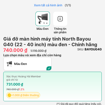
Xem tất cả hình ảnh
(
1
/
1
)
Màu Đen
Thông tin
sản phẩm
Giá đỡ màn hình máy tính North Bayou
G40 (22 - 40 inch) màu đen - Chính hãng
740.000 ₫
BAYOUG40
SKU:
1.116.000 ₫
Lựa chọn màu và xem địa chỉ còn hàng
Màu Đen
Xác thực Hoàng Hà Member
giá chỉ từ
731.000 ₫
740.000 ₫
1.2%
+1.000 ₫ Điểm thưởng
(*) Giá đã quy đổi quà tặng (nếu có).