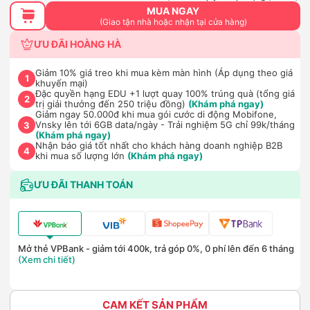
MUA NGAY
(Giao tận nhà hoặc nhận tại cửa hàng)
ƯU ĐÃI HOÀNG HÀ
Giảm 10% giá treo khi mua kèm màn hình (Áp dụng theo giá
1
khuyến mại)
Đặc quyền hạng EDU +1 lượt quay 100% trúng quà (tổng giá
2
trị giải thưởng đến 250 triệu đồng)
(Khám phá ngay)
Giảm ngay 50.000đ khi mua gói cước di động Mobifone,
Vnsky lên tới 6GB data/ngày - Trải nghiệm 5G chỉ 99k/tháng
3
(Khám phá ngay)
Nhận báo giá tốt nhất cho khách hàng doanh nghiệp B2B
4
khi mua số lượng lớn
(Khám phá ngay)
ƯU ĐÃI THANH TOÁN
Mở thẻ VPBank - giảm tới 400k, trả góp 0%, 0 phí lên đến 6 tháng
(Xem chi tiết)
CAM KẾT SẢN PHẨM