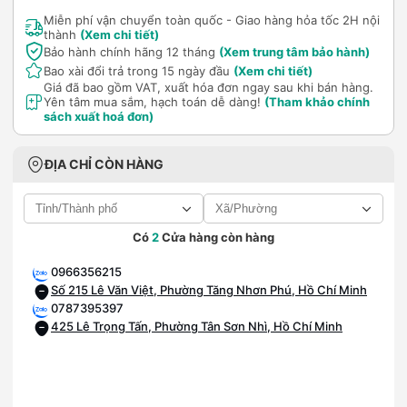
Miễn phí vận chuyển toàn quốc - Giao hàng hỏa tốc 2H nội
thành
(Xem chi tiết)
Bảo hành chính hãng 12 tháng
(Xem trung tâm bảo hành)
Bao xài đổi trả trong 15 ngày đầu
(Xem chi tiết)
Giá đã bao gồm VAT, xuất hóa đơn ngay sau khi bán hàng.
Yên tâm mua sắm, hạch toán dễ dàng!
(Tham khảo chính
sách xuất hoá đơn)
ĐỊA CHỈ CÒN HÀNG
Có
2
Cửa hàng còn hàng
0966356215
Số 215 Lê Văn Việt, Phường Tăng Nhơn Phú, Hồ Chí Minh
0787395397
425 Lê Trọng Tấn, Phường Tân Sơn Nhì, Hồ Chí Minh