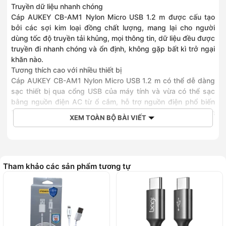
Truyền dữ liệu nhanh chóng
Cáp AUKEY CB-AM1 Nylon Micro USB 1.2 m được cấu tạo
bởi các sợi kim loại đồng chất lượng, mang lại cho người
dùng tốc độ truyền tải khủng, mọi thông tin, dữ liệu đều được
truyền đi nhanh chóng và ổn định, không gặp bất kì trở ngại
khăn nào.
Tương thích cao với nhiều thiết bị
Cáp AUKEY CB-AM1 Nylon Micro USB 1.2 m có thể dễ dàng
sạc thiết bị qua cổng USB của máy tính và vừa có thể sạc
bằng nguồn điện AC từ ổ cắm, hỗ trợ nguồn điện phổ biến
110 – 220V, qua đó người dùng sẽ dễ dàng sạc đầy đủ pin
XEM TOÀN BỘ BÀI VIẾT
cho chiếc điện thoại mình một cách nhanh chóng.
Cáp AUKEY CB-AM1 Nylon Micro USB 1.2 m còn tối đa hóa
khả năng tương thích để người dùng có thể linh hoạt sử
dụng với mọi thiết bị mà không làm ảnh hưởng đến hiệu suất
cũng như độ bền của cáp.
Tham khảo các sản phẩm tương tự
Thông số kỹ thuật:
* Chiều dài 1.2 m
* Trọng lượng: 58 g