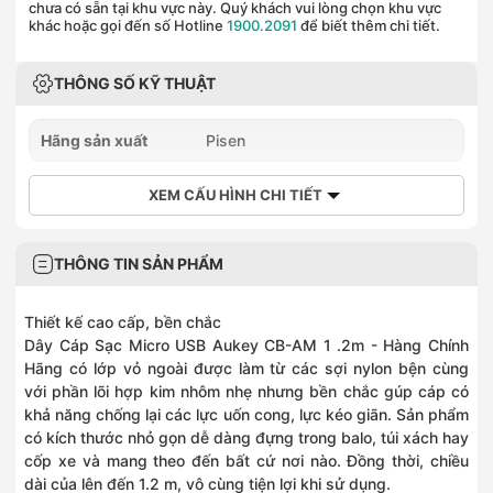
chưa có sẵn tại khu vực này. Quý khách vui lòng chọn khu vực
khác hoặc gọi đến số Hotline
1900.2091
để biết thêm chi tiết.
THÔNG SỐ KỸ THUẬT
Hãng sản xuất
Pisen
XEM CẤU HÌNH CHI TIẾT
THÔNG TIN SẢN PHẨM
Thiết kế cao cấp, bền chắc
Dây Cáp Sạc Micro USB Aukey CB-AM 1 .2m - Hàng Chính
Hãng có lớp vỏ ngoài được làm từ các sợi nylon bện cùng
với phần lõi hợp kim nhôm nhẹ nhưng bền chắc gúp cáp có
khả năng chống lại các lực uốn cong, lực kéo giãn. Sản phẩm
có kích thước nhỏ gọn dễ dàng đựng trong balo, túi xách hay
cốp xe và mang theo đến bất cứ nơi nào. Đồng thời, chiều
dài của lên đến 1.2 m, vô cùng tiện lợi khi sử dụng.