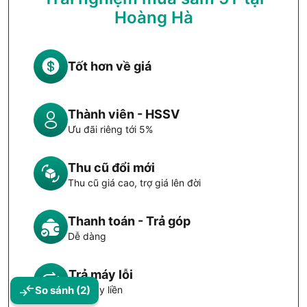
Hoàng Hà
Tốt hơn về giá
Thành viên - HSSV
Ưu đãi riêng tới 5%
Thu cũ đổi mới
Thu cũ giá cao, trợ giá lên đời
Thanh toán - Trả góp
Dễ dàng
Trả máy lỗi
Đổi máy liền
So sánh
(2)