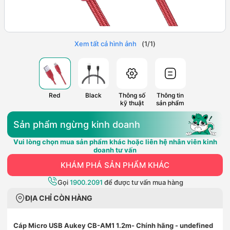
Xem tất cả hình ảnh
(
1
/
1
)
Red
Black
Thông số
Thông tin
kỹ thuật
sản phẩm
Sản phẩm ngừng kinh doanh
Vui lòng chọn mua sản phẩm khác hoặc liên hệ nhân viên kinh
doanh tư vấn
KHÁM PHÁ SẢN PHẨM KHÁC
Gọi
1900.2091
để được tư vấn mua hàng
ĐỊA CHỈ CÒN HÀNG
Cáp Micro USB Aukey CB-AM1 1.2m- Chính hãng
- undefined