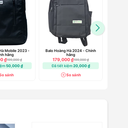
Hà Mobile 2023 -
Balo Hoàng Hà 2024 - Chính
Bộ chia 
nh hãng
hãng
S
0 ₫
179,000 ₫
185
199,000 ₫
199,000 ₫
kiệm
50,000 ₫
Đã tiết kiệm
20,000 ₫
Đã ti
So sánh
So sánh