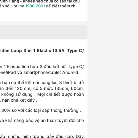
Chính Hãng
- undefined
chưa có sẵn tại khu
ến số Hotline
1900.2091
để biết thêm chi
den Loop 3 in 1 Elastic (3.5A, Type C/
)
1 Elastic tích hợp 3 đầu kết nối Type C/
ne/iPad và smartphone/tablet Android.
 bạn có thể kết nối cùng lúc 3 thiết bị dễ
 lên đến 120 cm, có 5 mức (35cm, 60cm,
 không sử dụng . Mọi chi tiết được hoàn
n, hạn chế kẹt dây .
n 30% so với các loại cáp thông thường .
 và khả năng bảo vệ an toàn tuyệt đối cho
 cấp, chống hiện tượng gảy đầu cáp. Dây