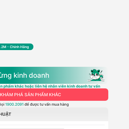
1.2M - Chính Hãng
ừng kinh doanh
n phẩm khác hoặc liên hệ nhân viên kinh doanh tư vấn
KHÁM PHÁ SẢN PHẨM KHÁC
Gọi
1900.2091
để được tư vấn mua hàng
THUẬT