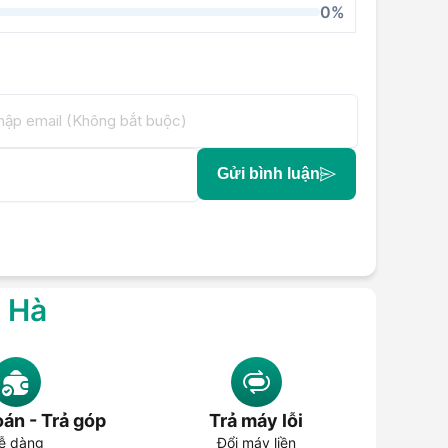
0%
Gửi bình luận
g Hà
án - Trả góp
Trả máy lỗi
ễ dàng
Đổi máy liền