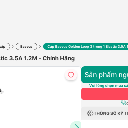
cáp
Baseus
Cáp Baseus Golden Loop 3 trong 1 Elastic 3.5A 
tic 3.5A 1.2M - Chính Hãng
Sản phẩm ng
Vui lòng chọn mua sả
THÔNG SỐ KỸ 