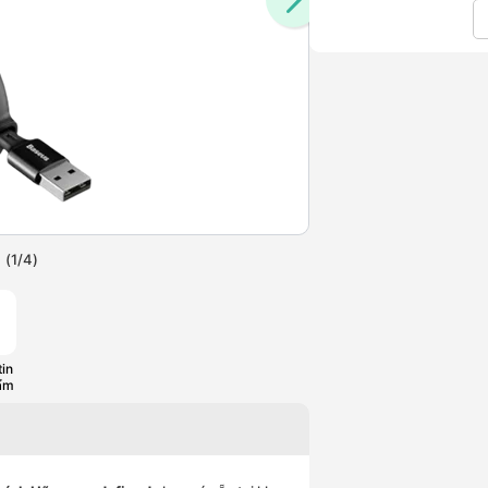
(
1
/
4
)
in
ẩm