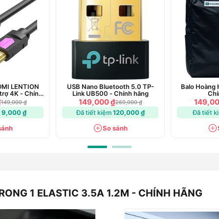
DMI LENTION
USB Nano Bluetooth 5.0 TP-
Balo Hoàng 
rợ 4K - Chính
Link UB500 - Chính hãng
Chí
g
₫
149,000 ₫
149,00
149,000 ₫
269,000 ₫
m
9,000 ₫
Đã tiết kiệm
120,000 ₫
Đã tiết 
sánh
So sánh
RONG 1 ELASTIC 3.5A 1.2M - CHÍNH HÃNG