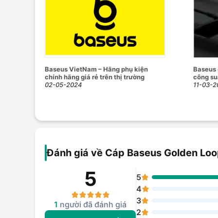
Baseus VietNam – Hãng phụ kiện
Baseus 
chính hãng giá rẻ trên thị trường
công s
02-05-2024
11-03-2
Đánh giá về Cáp Baseus Golden Loop
5
5
4
3
1
người đã đánh giá
2