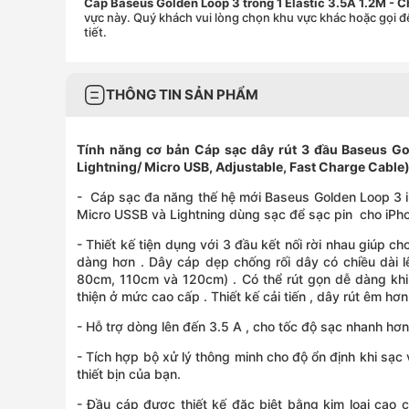
Cáp Baseus Golden Loop 3 trong 1 Elastic 3.5A 1.2M - 
vực này. Quý khách vui lòng chọn khu vực khác hoặc gọi đ
tiết.
THÔNG TIN SẢN PHẨM
Tính năng cơ bản Cáp sạc dây rút 3 đầu Baseus Gol
Lightning/ Micro USB, Adjustable, Fast Charge Cable
- Cáp sạc đa năng thế hệ mới Baseus Golden Loop 3 in 
Micro USSB và Lightning dùng sạc để sạc pin cho iPho
- Thiết kế tiện dụng với 3 đầu kết nối rời nhau giúp cho
dàng hơn . Dây cáp dẹp chống rối dây có chiều dài
80cm, 110cm và 120cm) . Có thể rút gọn dễ dàng khi
thiện ở mức cao cấp . Thiết kế cải tiến , dây rút êm hơ
- Hỗ trợ dòng lên đến 3.5 A , cho tốc độ sạc nhanh hơ
- Tích hợp bộ xử lý thông minh cho độ ổn định khi sạc
thiết bịn của bạn.
- Đầu cáp được thiết kế đặc biệt bằng kim loại cao