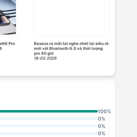
GaN6 Pro
Baseus ra mắt tai nghe nhét tai siêu rẻ
16
mới với Bluetooth 6.0 và thời lượng
pin 40 giờ
18-03-2026
100%
0%
0%
0%