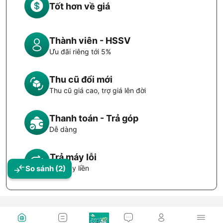
Tốt hơn về giá
📦
Bộ Sản Phẩm Bao Gồm:
Thành viên - HSSV
Máy bơm DS-AP07
Ưu đãi riêng tới 5%
Cáp sạc Type-C to Type-C
Thu cũ đổi mới
Dây dẫn khí
Thu cũ giá cao, trợ giá lên đời
4 đầu nối đa năng
Thanh toán - Trả góp
Túi nhung cao cấp
Dễ dàng
Sách hướng dẫn sử dụng
Trả máy lỗi
✅
Chứng Nhận:
So sánh
(2)
Đổi máy liền
CE / FCC / RoHS / PSE / METI
⚠️
Lưu Ý Khi Sử Dụng: