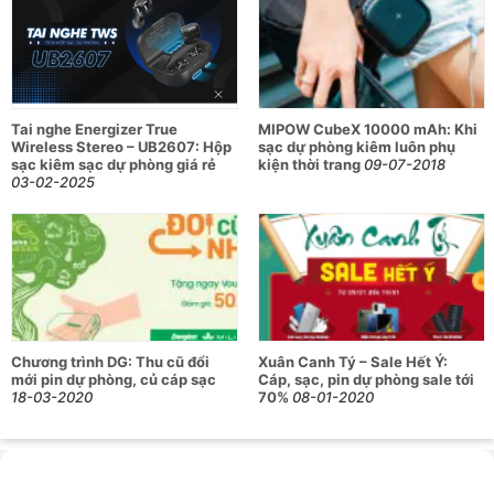
Bảo hành:
1 năm
⚡
Tính Năng Sạc Dự Phòng Khẩn Cấp (5.200mAh):
Tai nghe Energizer True
MIPOW CubeX 10000 mAh: Khi
Lưu ý sử dụng:
Wireless Stereo – UB2607: Hộp
sạc dự phòng kiêm luôn phụ
sạc kiêm sạc dự phòng giá rẻ
kiện thời trang
09-07-2018
Nhấn giữ nút nguồn để bật máy
03-02-2025
Cắm cáp sạc vào Airpump
Cắm thiết bị cần sạc (điện thoại, tai nghe…)
Dung lượng pin:
5200mAh (2x2600mAh)
Chuẩn sạc:
Type-C (5V/2A)
Chương trình DG: Thu cũ đổi
Xuân Canh Tý – Sale Hết Ý:
Chỉ nên dùng trong tình huống khẩn cấp do dung
mới pin dự phòng, củ cáp sạc
Cáp, sạc, pin dự phòng sale tới
lượng pin giới hạn
18-03-2020
70%
08-01-2020
🚗
Tốc Độ Bơm Hơi: