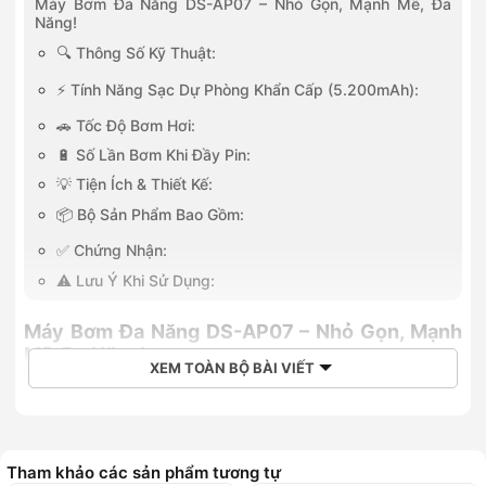
Máy Bơm Đa Năng DS-AP07 – Nhỏ Gọn, Mạnh Mẽ, Đa
Năng!
🔍 Thông Số Kỹ Thuật:
⚡ Tính Năng Sạc Dự Phòng Khẩn Cấp (5.200mAh):
🚗 Tốc Độ Bơm Hơi:
🔋 Số Lần Bơm Khi Đầy Pin:
💡 Tiện Ích & Thiết Kế:
📦 Bộ Sản Phẩm Bao Gồm:
✅ Chứng Nhận:
⚠️ Lưu Ý Khi Sử Dụng:
Máy Bơm Đa Năng DS-AP07 – Nhỏ Gọn, Mạnh
Mẽ, Đa Năng!
XEM TOÀN BỘ BÀI VIẾT
🔍 Thông Số Kỹ Thuật:
Tham khảo các sản phẩm tương tự
Mã sản phẩm:
DS-AP07