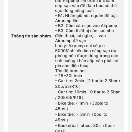
bật Airpump lên trước khi cắm
cáp sạc vào để đảm bảo có thể
sạc đúng công suất
- B1: Nhấn giữ nút nguồn để bật
Airpump lên
- B2: Cắm cáp sạc vào Airpump
- B3: Cắm thiết bị cần sạc như
điện thoại, tai nghe,…. vào
Thông tin sản phẩm
Airpump để sạc
Lưu ý: Airpump chỉ có pin
5000Mah nên tính năng sạc dự
phòng nên được dùng trong các
tình huống khẩn cấp cần phải có
pin cho điện thoại.
Tốc độ bơm hơi:
- 25~30L/min
- Car tire: 2min（2 bar to 2.5bar /
205/55/R16）
- Car tire: 10min（0 bar to 2.5bar
/ 205/55/R16）
- Bike tire:＜1min（30psi to
45psi）
- Bike tire: ＜3min（0psi to
45psi）
- Basketball: about 30s（0psi-
8psi）