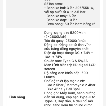
Số lần bơm:
- Bánh xe hơi: 3 lần 205/55R16,
với áp suất từ 0 -> 2.5 bar
- Bánh xe máy: 6 lần
- Bánh xe đạp: 10 lần
- Bơm bóng: 50 lần bơm bóng rổ
Dung lượng pin: 5200Mah
(2x2600Mah)
Tốc độ quay: 25000r/phút
Động cơ: Động cơ từ tính vĩnh
cửu bằng đồng nguyên chất.
Điện áp hoạt động: DC + 7.4V –
10A -> 74W
Chuẩn sạc: Type C & 5V/2A
Màn Hình hiển thị: HD digital LCD
screen
Độ sáng đèn khẩn cấp: 600
Lumen
Chế độ thiết lập mặc định:
- Car 2.5bar / Motorcycle 2.4bar
- Bike 45psi / Ball 8psi
Đóng gói: Máy bơm, sách hướng
Tính năng
dẫn sử dụng, cáp sạc Type-C to
Type-C, Dây dẫn, 4 đầu nối mở
rộng, tặng kèm túi nhung đựng