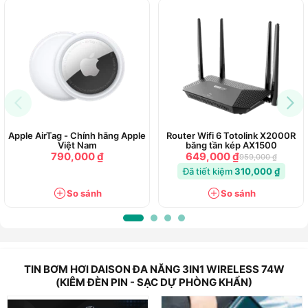
Công nghệ:
Tiêu chuẩn Châu Âu (EU)
Chức năng:
Bơm hơi tự động
Đèn pin khẩn cấp siêu sáng
Pin sạc dự phòng (khẩn cấp)
Apple AirTag - Chính hãng Apple
Router Wifi 6 Totolink X2000R
Thiết kế phù hợp cho:
Xe ô tô, xe máy, xe đạp, banh
Việt Nam
băng tần kép AX1500
thể thao, đồ chơi bơm hơi
790,000 ₫
649,000 ₫
959,000 ₫
Đã tiết kiệm
310,000 ₫
Áp suất tối đa:
0 – 150 psi / 0 – 10 bar
So sánh
So sánh
Thông số xi lanh:
25mm
Chất liệu:
Nhôm cao cấp
Trọng lượng:
588g (bao gồm phụ kiện)
TIN BƠM HƠI DAISON ĐA NĂNG 3IN1 WIRELESS 74W
Kích thước sản phẩm:
Ø53mm x 165mm
(KIÊM ĐÈN PIN - SẠC DỰ PHÒNG KHẨN)
Kích thước hộp:
23 x 9 x 6.5 cm