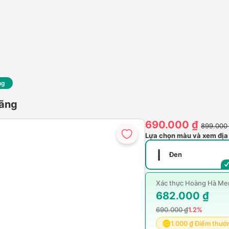
ng
ãng
690.000 ₫
899.000
Lựa chọn màu và xem địa
Đen
Xác thực Hoàng Hà Mem
682.000 ₫
690.000 ₫
1.2%
1.000 ₫ Điểm thưở