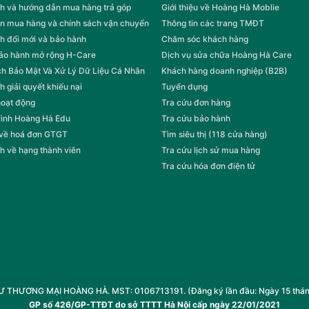
h và hướng dẫn mua hàng trả góp
Giới thiệu về Hoàng Hà Moblie
n mua hàng và chính sách vận chuyển
Thông tin các trang TMĐT
h đổi mới và bảo hành
Chăm sóc khách hàng
bảo hành mở rộng H-Care
Dịch vụ sửa chữa Hoàng Hà Care
h Bảo Mật Và Xử Lý Dữ Liệu Cá Nhân
Khách hàng doanh nghiệp (B2B)
h giải quyết khiếu nại
Tuyển dụng
hoạt động
Tra cứu đơn hàng
rình Hoàng Hà Edu
Tra cứu bảo hành
 về hoá đơn GTGT
Tìm siêu thị (118 cửa hàng)
h về hạng thành viên
Tra cứu lịch sử mua hàng
Tra cứu hóa đơn điện tử
HƯƠNG MẠI HOÀNG HÀ. MST: 0106713191. (Đăng ký lần đầu: Ngày 15 tháng 1
GP số 426/GP-TTĐT do sở TTTT Hà Nội cấp ngày 22/01/2021