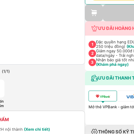
ƯU ĐÃI HOÀNG 
Đặc quyền hạng EDU 
1
250 triệu đồng)
(Kh
Giảm ngay 50.000đ k
2
data/ngày - Trải ng
Nhận báo giá tốt nh
3
(Khám phá ngay)
(
1
/
1
)
ƯU ĐÃI THANH 
in
ẩm
Mở thẻ VPBank - giảm tới
PHẨM
2H nội thành
(Xem chi tiết)
THÔNG SỐ KỸ 