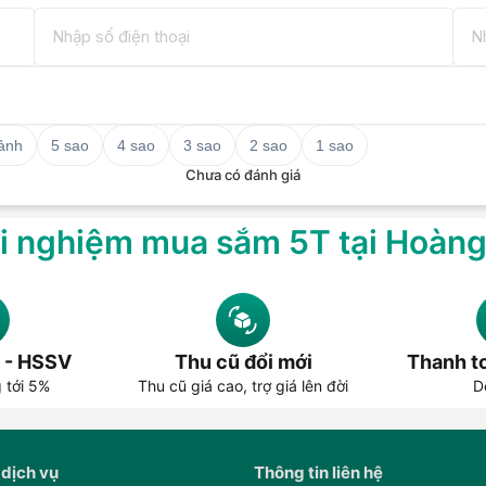
 ảnh
5 sao
4 sao
3 sao
2 sao
1 sao
Chưa có đánh giá
i nghiệm mua sắm 5T tại Hoàn
 - HSSV
Thu cũ đổi mới
Thanh to
g tới 5%
Thu cũ giá cao, trợ giá lên đời
D
 dịch vụ
Thông tin liên hệ