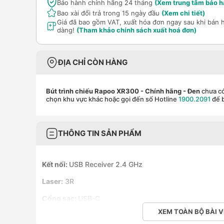
Bảo hành chính hãng 24 tháng
(Xem trung tâm bảo h
Bao xài đổi trả trong 15 ngày đầu
(Xem chi tiết)
Giá đã bao gồm VAT, xuất hóa đơn ngay sau khi bán 
dàng!
(Tham khảo chính sách xuất hoá đơn)
ĐỊA CHỈ CÒN HÀNG
Bút trình chiếu Rapoo XR300 - Chính hãng
- Đen
chưa có
chọn khu vực khác hoặc gọi đến số Hotline
1900.2091
để b
THÔNG TIN SẢN PHẨM
Kết nối:
USB Receiver 2.4 GHz
Laser:
3R
Cổng sạc:
USB-C
XEM TOÀN BỘ BÀI V