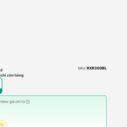
RXR300BL
SKU:
 ₫
 chỉ còn hàng
ber giá chỉ từ
ng