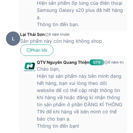
Hiện sản phẩm ốp lưng của điện thoại
Samsung Galaxy s20 plus đã hết hàng
ạ.
Thông tin đến bạn.
Lại Thái Sơn
5 năm trước
L
Sản phẩm này còn hàng không shop
Nhờ thiết kế tối ưu, ốp lưng UAG Plasma có thể sử dụng tốt
với sạc không dây, NFC cho Samsung Pay, Apple Pay cũng
Phản hồi
như ứng dụng khác với NFC.
QTV Nguyễn Quang Thiện
QTV
5 năm trước
Tạm kết
Chào bạn,
Hiện tại sản phẩm này bên mình đang
Ốp lưng UAG Plasma là lựa chọn bảo vệ điện thoại tuyệt vời,
hết hàng, bạn vui lòng theo dõi
hỗ trợ các dòng điện thoại sau:
website để có thể cập nhật thông tin
Galaxy Note 20 | Galaxy Note 20 Ultra 5G
khi hàng về hoặc đăng kí nhận thông
tin sản phẩm ở phần ĐĂNG KÍ THÔNG
Galaxy Note 10 | Galaxy Note 10+
TIN để khi hàng về bên mình có thể
Galaxy S20+
báo cho bạn ạ.
Thông tin đến bạn!
iPhone 11 | iPhone 11 Pro | iPhone 11 Pro Max