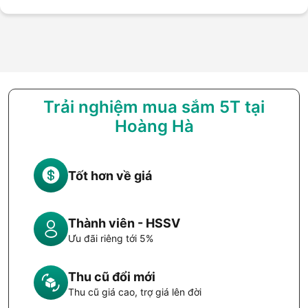
iPhone XS Max
Hiện tại, Hoàng Hà Mobile đang kinh doanh ốp lưng UAG
Plasma chính hãng với giá cực tốt tại các chi nhánh trên toàn
quốc. Hãy click ngay vào nút đặt hàng hoặc tới cửa hàng
Hoàng Hà Mobile gần nhất để được hỗ trợ tận tình nha!
Trải nghiệm mua sắm 5T tại
Hoàng Hà
Tốt hơn về giá
Thành viên - HSSV
Ưu đãi riêng tới 5%
Thu cũ đổi mới
Thu cũ giá cao, trợ giá lên đời