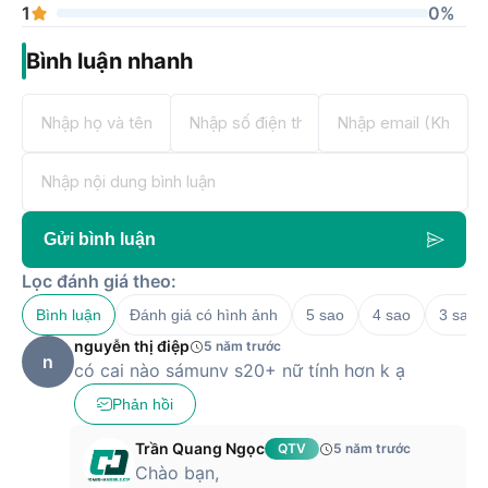
1
0%
Bình luận nhanh
Gửi bình luận
Lọc đánh giá theo:
Bình luận
Đánh giá có hình ảnh
5 sao
4 sao
3 sao
nguyễn thị điệp
5 năm trước
n
có cai nào sámunv s20+ nữ tính hơn k ạ
Phản hồi
Trần Quang Ngọc
QTV
5 năm trước
Chào bạn,