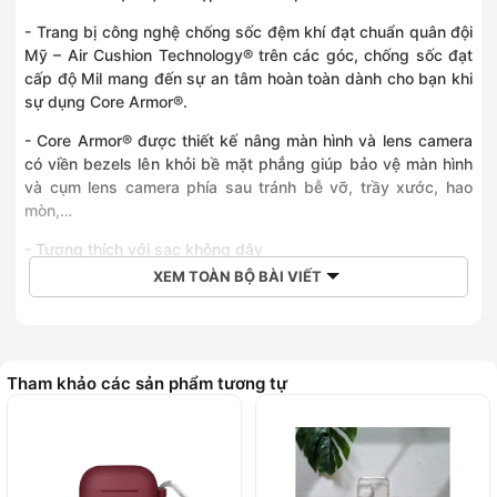
- Trang bị công nghệ chống sốc đệm khí đạt chuẩn quân đội
Mỹ – Air Cushion Technology® trên các góc, chống sốc đạt
cấp độ Mil mang đến sự an tâm hoàn toàn dành cho bạn khi
sự dụng Core Armor®.
- Core Armor® được thiết kế nâng màn hình và lens camera
có viền bezels lên khỏi bề mặt phẳng giúp bảo vệ màn hình
và cụm lens camera phía sau tránh bễ vỡ, trầy xước, hao
mòn,…
- Tương thích với sạc không dây
XEM TOÀN BỘ BÀI VIẾT
- Thông tin kỹ thuật
SKU/màu sắc: Đen
Nguyên liệu: TPU, Thermoplastic polyurethane
Tham khảo các sản phẩm tương tự
Kích thước: 8.15 x 16.46 x 1.09 cm
Trọng lượng: 36.85 g
Thương hiệu chính Hãng Spigen (USA), Sản xuất tại Hàn