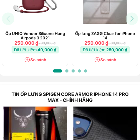
Quốc.
Ốp UNIQ Vencer Silicone Hang
Ốp lưng ZAGG Clear for iPhone
Airpods 3 2021
14
250,000 ₫
250,000 ₫
299,000 ₫
500,000 ₫
Đã tiết kiệm
49,000 ₫
Đã tiết kiệm
250,000 ₫
So sánh
So sánh
TIN ỐP LƯNG SPIGEN CORE ARMOR IPHONE 14 PRO
MAX - CHÍNH HÃNG