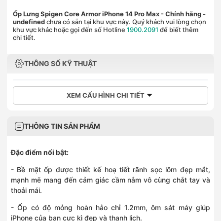
Ốp Lưng Spigen Core Armor iPhone 14 Pro Max - Chính hãng
-
undefined
chưa có sẵn tại khu vực này. Quý khách vui lòng chọn
khu vực khác hoặc gọi đến số Hotline
1900.2091
để biết thêm
chi tiết.
THÔNG SỐ KỸ THUẬT
XEM CẤU HÌNH CHI TIẾT
THÔNG TIN SẢN PHẨM
Đặc điểm nổi bật:
- Bề mặt ốp được thiết kế hoạ tiết rãnh sọc lõm đẹp mắt,
mạnh mẽ mang đến cảm giác cầm nắm vô cùng chắt tay và
thoải mái.
- Ốp có độ mỏng hoàn hảo chỉ 1.2mm, ôm sát máy giúp
iPhone của bạn cực kì đẹp và thanh lịch.