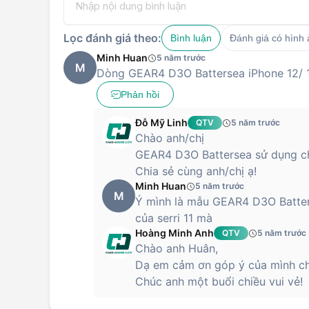
Lọc đánh giá theo:
Bình luận
Đánh giá có hình
Minh Huan
5 năm trước
M
Dòng GEAR4 D3O Battersea iPhone 12/ 1
Phản hồi
Đỗ Mỹ Linh
QTV
5 năm trước
Chào anh/chị
GEAR4 D3O Battersea sử dụng ch
Chia sẻ cùng anh/chị ạ!
Minh Huan
5 năm trước
M
Ý mình là mẫu GEAR4 D3O Batters
của serri 11 mà
Hoàng Minh Anh
QTV
5 năm trước
Chào anh Huân,
Dạ em cảm ơn góp ý của mình cho 
Chúc anh một buổi chiều vui vẻ!