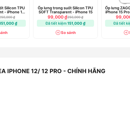
ốt Silicon TPU
Ốp lưng trong suốt Silicon TPU
Ốp lưng ZAGG
t - iPhone 15
SOFT Transparent - iPhone 15
iPhone 15 Pro
o
99,000 ₫
99,00
250,000 ₫
250,000 ₫
151,000 ₫
Đã tiết kiệm
151,000 ₫
Đã tiết k
sánh
So sánh
A IPHONE 12/ 12 PRO - CHÍNH HÃNG