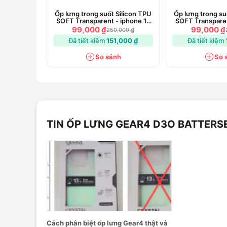
Ốp lưng trong suốt Silicon TPU
Ốp lưng trong su
SOFT Transparent - iphone 15
SOFT Transparen
Pro Max
Pr
99,000 ₫
99,000 ₫
250,000 ₫
Đã tiết kiệm
151,000 ₫
Đã tiết kiệm
So sánh
So 
TIN ỐP LƯNG GEAR4 D3O BATTERSE
Cách phân biệt ốp lưng Gear4 thật và