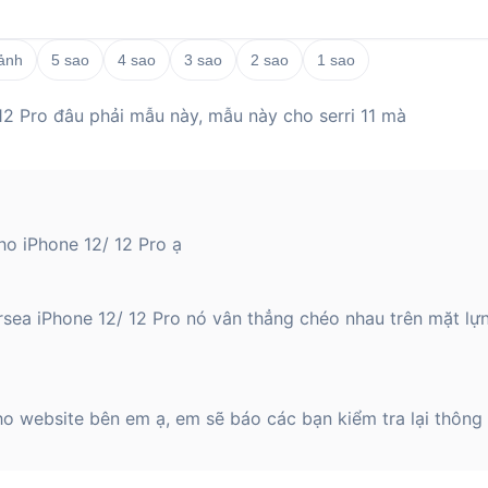
 ảnh
5 sao
4 sao
3 sao
2 sao
1 sao
2 Pro đâu phải mẫu này, mẫu này cho serri 11 mà
o iPhone 12/ 12 Pro ạ
ea iPhone 12/ 12 Pro nó vân thẳng chéo nhau trên mặt lựng
website bên em ạ, em sẽ báo các bạn kiểm tra lại thông ti