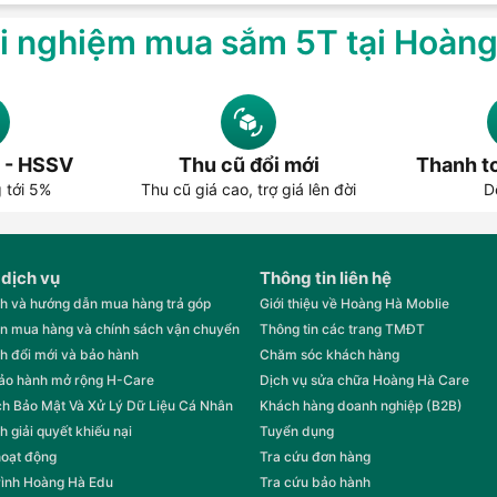
i nghiệm mua sắm 5T tại Hoàn
 - HSSV
Thu cũ đổi mới
Thanh to
g tới 5%
Thu cũ giá cao, trợ giá lên đời
D
 dịch vụ
Thông tin liên hệ
h và hướng dẫn mua hàng trả góp
Giới thiệu về Hoàng Hà Moblie
n mua hàng và chính sách vận chuyển
Thông tin các trang TMĐT
h đổi mới và bảo hành
Chăm sóc khách hàng
bảo hành mở rộng H-Care
Dịch vụ sửa chữa Hoàng Hà Care
h Bảo Mật Và Xử Lý Dữ Liệu Cá Nhân
Khách hàng doanh nghiệp (B2B)
h giải quyết khiếu nại
Tuyển dụng
hoạt động
Tra cứu đơn hàng
rình Hoàng Hà Edu
Tra cứu bảo hành