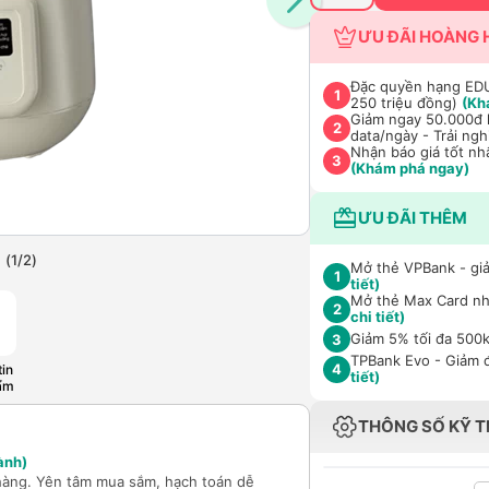
ƯU ĐÃI HOÀNG 
Đặc quyền hạng EDU 
1
250 triệu đồng)
(Kh
Giảm ngay 50.000đ k
2
data/ngày - Trải ng
Nhận báo giá tốt nh
3
(Khám phá ngay)
ƯU ĐÃI THÊM
(
1
/
2
)
Mở thẻ VPBank - giả
1
tiết)
Mở thẻ Max Card nhậ
2
chi tiết)
Giảm 5% tối đa 500k
3
TPBank Evo - Giảm đ
4
in
tiết)
ẩm
THÔNG SỐ KỸ 
ành)
hàng. Yên tâm mua sắm, hạch toán dễ