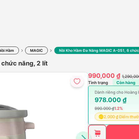
Nồi Hầm
MAGIC
Nồi Kho Hầm Đa Năng MAGIC A-051, 6 chức n
hức năng, 2 lít
990,000 ₫
1,290,00
Tình trạng
Còn hàng
Dành riêng cho Hoàn
978.000 ₫
990.000 ₫
1.2%
2.000 ₫ Điểm thư