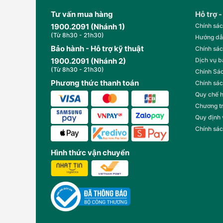
Tư vấn mua hàng
Hỗ trợ -
Kết Luận
1900.2091 (Nhánh 1)
Chính sác
(Từ 8h30 - 21h30)
Hướng dẫ
MAGIC A-051
là lựa chọn hoàn hảo cho những ai mu
thời gian đứng bếp
Bảo hành - Hỗ trợ kỹ thuật
. Từ các món kho truyền thống, c
Chính sác
với một núm vặn, bạn đã có thể nấu xong bữa ăn tròn v
1900.2091 (Nhánh 2)
Dịch vụ 
– mà là
trợ thủ đắc lực
cho gian bếp hiện đại.
(Từ 8h30 - 21h30)
Chính Sác
Phương thức thanh toán
MAGIC A-051 – Nấu gì cũng ngon, đơn giản mà chuẩn 
Chính sác
Nồi nhỏ – năng lực lớn – tiện ích cho mọi gia đình.
Quy chế 
Chương t
Quy định
Chính sác
Hình thức vận chuyển