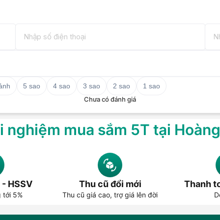
ng Gian
ng chiếm nhiều diện tích, dễ dàng bố trí
lịch, về quê. Đây là thiết bị nhỏ mà có võ
 ảnh
5 sao
4 sao
3 sao
2 sao
1 sao
Chưa có đánh giá
051
i nghiệm mua sắm 5T tại Hoàn
 - HSSV
Thu cũ đổi mới
Thanh to
g tới 5%
Thu cũ giá cao, trợ giá lên đời
D