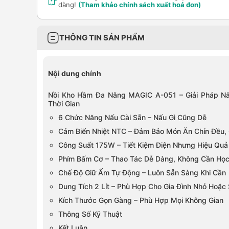
dàng!
(Tham khảo chính sách xuất hoá đơn)
THÔNG TIN SẢN PHẨM
Nội dung chính
Nồi Kho Hầm Đa Năng MAGIC A-051 – Giải Pháp Nấu
Thời Gian
6 Chức Năng Nấu Cài Sẵn – Nấu Gì Cũng Dễ
Cảm Biến Nhiệt NTC – Đảm Bảo Món Ăn Chín Đều,
Công Suất 175W – Tiết Kiệm Điện Nhưng Hiệu Quả
Phím Bấm Cơ – Thao Tác Dễ Dàng, Không Cần Họ
Chế Độ Giữ Ấm Tự Động – Luôn Sẵn Sàng Khi Cần
Dung Tích 2 Lít – Phù Hợp Cho Gia Đình Nhỏ Hoặc
Kích Thước Gọn Gàng – Phù Hợp Mọi Không Gian
Thông Số Kỹ Thuật
Kết Luận