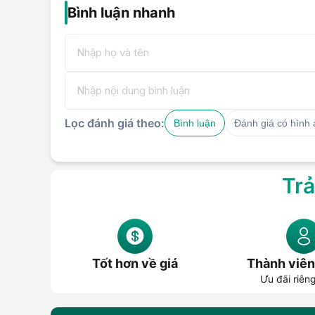
Bình luận nhanh
Kích Thước Gọn Gàng – Phù Hợp Mọi Khô
Với kích thước chỉ
256 x 247 x 225 mm
, sản phẩm khô
trên kệ bếp, tủ bếp, hoặc mang theo khi đi dã ngoại, du 
– tối ưu không gian nhưng vẫn mạnh về chức năng.
Lọc đánh giá theo:
Bình luận
Đánh giá có hình
Thông Số Kỹ Thuật
Tên sản phẩm
: Nồi Kho Hầm Đa Năng MAGIC A-
Trả
Dung tích
: 2 lít
Công suất
: 175W
Điện áp
: 220V ~ 50Hz
Chức năng
: 6 chế độ nấu tự động + giữ ấm
Cảm biến nhiệt độ
: NTC
Bảng điều khiển
: Núm xoay cơ
Kích thước sản phẩm
: 256 x 247 x 225 mm
Tốt hơn về giá
Thành viên
Xuất xứ
: Trung Quốc
Ưu đãi riên
Bảo hành
: 12 tháng chính hãng
Năm ra mắt
: 2024