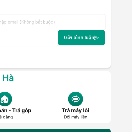
Gửi bình luận
g Hà
án - Trả góp
Trả máy lỗi
ễ dàng
Đổi máy liền