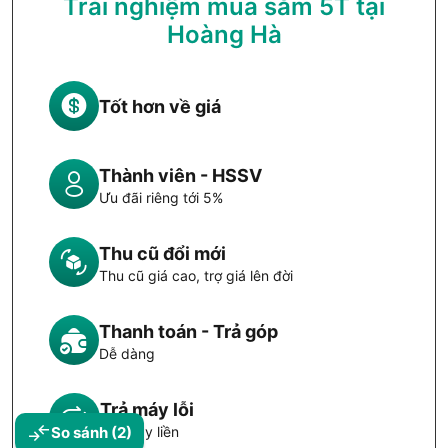
Trải nghiệm mua sắm 5T tại
Hoàng Hà
Tốt hơn về giá
Thành viên - HSSV
Ưu đãi riêng tới 5%
Thu cũ đổi mới
Thu cũ giá cao, trợ giá lên đời
Thanh toán - Trả góp
Dễ dàng
Trả máy lỗi
So sánh
(2)
Đổi máy liền