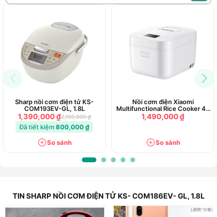
Sharp nồi cơm điện tử KS-
Nồi cơm điện Xiaomi
COM193EV-GL, 1.8L
Multifunctional Rice Cooker 4L
- Chính hãng
1,390,000 ₫
1,490,000 ₫
2,190,000 ₫
Đã tiết kiệm
800,000 ₫
So sánh
So sánh
TIN SHARP NỒI CƠM ĐIỆN TỬ KS- COM186EV- GL, 1.8L