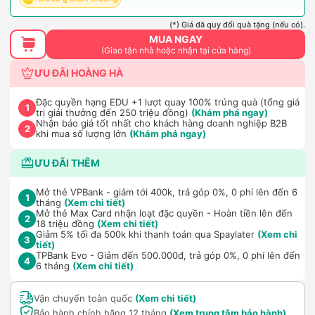
(*) Giá đã quy đổi quà tặng (nếu có).
MUA NGAY
(Giao tận nhà hoặc nhận tại cửa hàng)
ƯU ĐÃI HOÀNG HÀ
Đặc quyền hạng EDU +1 lượt quay 100% trúng quà (tổng giá
1
trị giải thưởng đến 250 triệu đồng)
(Khám phá ngay)
Nhận báo giá tốt nhất cho khách hàng doanh nghiệp B2B
2
khi mua số lượng lớn
(Khám phá ngay)
ƯU ĐÃI THÊM
Mở thẻ VPBank - giảm tới 400k, trả góp 0%, 0 phí lên đến 6
1
tháng
(Xem chi tiết)
Mở thẻ Max Card nhận loạt đặc quyền - Hoàn tiền lên đến
2
18 triệu đồng
(Xem chi tiết)
Giảm 5% tối đa 500k khi thanh toán qua Spaylater
(Xem chi
3
tiết)
TPBank Evo - Giảm đến 500.000đ, trả góp 0%, 0 phí lên đến
4
6 tháng
(Xem chi tiết)
Vận chuyển toàn quốc
(Xem chi tiết)
Bảo hành chính hãng 12 tháng
(Xem trung tâm bảo hành)