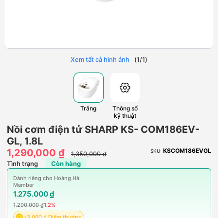
Xem tất cả hình ảnh
(
1
/
1
)
Trắng
Thông số
kỹ thuật
Nồi cơm điện tử SHARP KS- COM186EV-
GL, 1.8L
1,290,000 ₫
KSCOM186EVGL
SKU:
1,350,000 ₫
Tình trạng
Còn hàng
Dành riêng cho Hoàng Hà
Member
1.275.000 ₫
1.290.000 ₫
1.2%
+3.000 ₫ Điểm thưởng