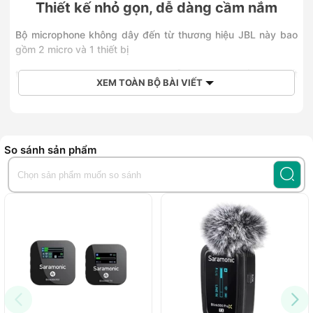
Thiết kế nhỏ gọn, dễ dàng cầm nắm
Bộ microphone không dây đến từ thương hiệu JBL này bao
gồm 2 micro và 1 thiết bị
thu phát tín hiệu mini. Trong đó mỗi micro có khối lượng rất
XEM TOÀN BỘ BÀI VIẾT
nhẹ, mang đến cho người dùng sự thoải mái khi sử dụng.
Nhờ vào khối lượng hợp lý, người dùng không phải lo về việc
làm rơi micro trong khi ca hát hay bị mỏi tay khi cầm, nắm
lâu.
So sánh sản phẩm
Chất âm rõ ràng, đem đến trải nghiệm chân thực
Mặc dù có kích thước nhỏ gọn, tuy nhiên bên trong micro
được trang bị công nghệ âm thanh mạnh mẽ. Điều này cho
phép chiếc microphone có khả năng tái tạo âm thanh trung
thực, giúp người dùng thoải mái hát các nốt cao mà không bị
hụt hơi hay đuối sức.
Bên cạnh khả năng tái tạo âm, microphone còn giúp giọng
hát trở nên sắc nét và bay bổng hơn. Đây cũng là trợ thủ đắc