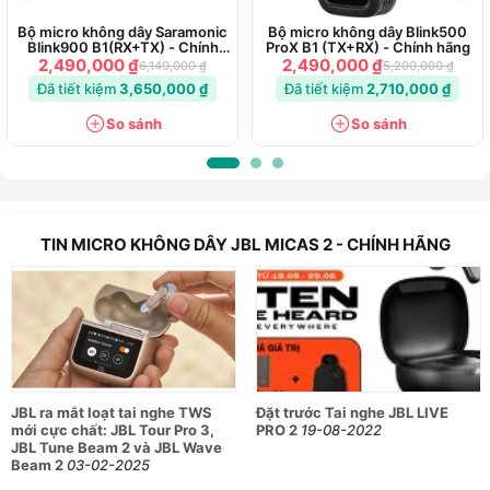
lực, hứa hẹn mang đến một chất giọng truyền cảm, nội lực và
hòa quyện với từng giai điệu nhạc.
Bộ micro không dây Saramonic
Bộ micro không dây Blink500
Blink900 B1(RX+TX) - Chính
ProX B1 (TX+RX) - Chính hãng
hãng
2,490,000 ₫
2,490,000 ₫
6,140,000 ₫
5,200,000 ₫
Với sản phẩm này, người dùng sẽ được trải nghiệm âm thanh
Đã tiết kiệm
3,650,000 ₫
Đã tiết kiệm
2,710,000 ₫
nguyên bản và giọng hát trong và rõ nét đáng kinh ngạc. Bất
kỳ ai cũng có thể thoải mái biểu diễn các ca khúc tone cao
So sánh
So sánh
mà không phải quá gắng sức hoặc mệt mỏi.
Khả năng kết nối đa dạng
TIN MICRO KHÔNG DÂY JBL MICAS 2 - CHÍNH HÃNG
Với micro không dây JBL Micas 2, việc kết nối trở nên vô
cùng đơn giản. Chỉ cần bạn cắm bộ thu phát tín hiệu vào
thiết bị loa, bật microphone, bạn có thể hát sử dụng ngay
micro.
Thêm vào đó, micro JBL Wireless JBL Micas 2 có khả năng
kết nối với hầu hết các thiết bị loa karaoke trên thị trường
JBL ra mắt loạt tai nghe TWS
Đặt trước Tai nghe JBL LIVE
hiện nay, chẳng hạn như amply, loa di động, loa kéo,.... giúp
mới cực chất: JBL Tour Pro 3,
PRO 2
19-08-2022
tối đa hóa trải nghiệm của bạn khi sử dụng.
JBL Tune Beam 2 và JBL Wave
Beam 2
03-02-2025