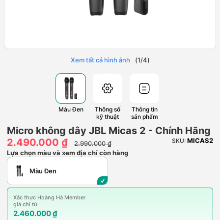
Xem tất cả hình ảnh
(
1
/
4
)
Màu Đen
Thông số
Thông tin
kỹ thuật
sản phẩm
Micro không dây JBL Micas 2 - Chính Hãng
2.490.000 ₫
MICAS2
SKU:
2.990.000 ₫
Lựa chọn màu và xem địa chỉ còn hàng
Màu Đen
Xác thực Hoàng Hà Member
giá chỉ từ
2.460.000 ₫