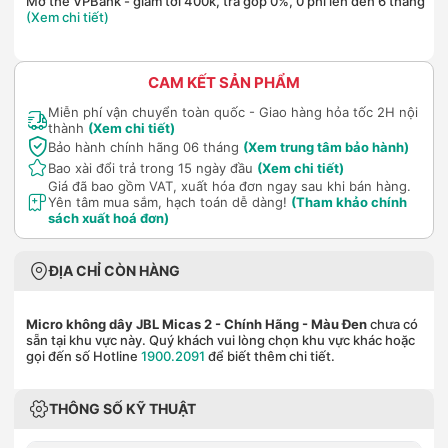
Mở thẻ VPBank - giảm tới 400k, trả góp 0%, 0 phí lên đến 6 tháng
(Xem chi tiết)
CAM KẾT SẢN PHẨM
Miễn phí vận chuyển toàn quốc - Giao hàng hỏa tốc 2H nội
thành
(Xem chi tiết)
Bảo hành chính hãng 06 tháng
(Xem trung tâm bảo hành)
Bao xài đổi trả trong 15 ngày đầu
(Xem chi tiết)
Giá đã bao gồm VAT, xuất hóa đơn ngay sau khi bán hàng.
Yên tâm mua sắm, hạch toán dễ dàng!
(Tham khảo chính
sách xuất hoá đơn)
ĐỊA CHỈ CÒN HÀNG
Micro không dây JBL Micas 2 - Chính Hãng
- Màu Đen
chưa có
sẵn tại khu vực này. Quý khách vui lòng chọn khu vực khác hoặc
gọi đến số Hotline
1900.2091
để biết thêm chi tiết.
THÔNG SỐ KỸ THUẬT