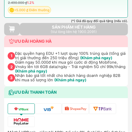
2.490.000 ₫
1.2%
+5.000 ₫ Điểm thưởng
(*) Giá đã quy đổi quà tặng (nếu có).
SẢN PHẨM HẾT HÀNG
(Vui lòng liên hệ 1900.2091)
ƯU ĐÃI HOÀNG HÀ
Đặc quyền hạng EDU +1 lượt quay 100% trúng quà (tổng giá
1
trị giải thưởng đến 250 triệu đồng)
(Khám phá ngay)
Giảm ngay 50.000đ khi mua gói cước di động Mobifone,
Vnsky lên tới 6GB data/ngày - Trải nghiệm 5G chỉ 99k/tháng
2
(Khám phá ngay)
Nhận báo giá tốt nhất cho khách hàng doanh nghiệp B2B
3
khi mua số lượng lớn
(Khám phá ngay)
ƯU ĐÃI THANH TOÁN