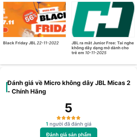
Mua Micro không dây JBL Micas 2 chính hãng tại Hoàng Hà
Mobile để nhận được mức giá tốt nhất thị trường.
Black Friday JBL
22-11-2022
JBL ra mắt Junior Free: Tai nghe
không dây dạng mở dành cho
trẻ em
10-11-2025
Đánh giá về Micro không dây JBL Micas 2
- Chính Hãng
5
1
người đã đánh giá
Đánh giá sản phẩm