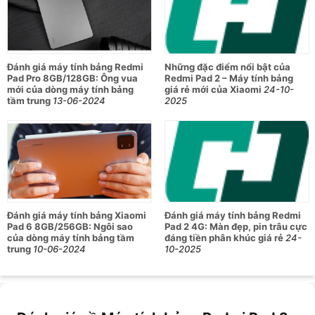
động và chân thực cho nhu cầu giải trí.
Dung lượng pin 9000mAh cung cấp thời lượng sử
dụng lâu dài, đáp ứng cả ngày sử dụng cho học tập,
làm việc và giải trí mà không lo gián đoạn.
Đánh giá máy tính bảng Redmi
Những đặc điểm nổi bật của
Pad Pro 8GB/128GB: Ông vua
Redmi Pad 2 – Máy tính bảng
Bảng thông số chi tiết Redmi Pad 2 4G
mới của dòng máy tính bảng
giá rẻ mới của Xiaomi
24-10-
(4GB+128GB)
tầm trung
13-06-2024
2025
Thông số
Đặc điểm
Kích thước
254.58 x 166.04 x 7.36 mm
Trọng
Khoảng 519g
lượng
Đánh giá máy tính bảng Xiaomi
Đánh giá máy tính bảng Redmi
Chất liệu
Nguyên khối kim loại cao cấp
Pad 6 8GB/256GB: Ngôi sao
Pad 2 4G: Màn đẹp, pin trâu cực
của dòng máy tính bảng tầm
đáng tiền phân khúc giá rẻ
24-
Màu sắc
Xám Graphite, Xanh Bạc Hà, Tím Lavender
trung
10-06-2024
10-2025
11 inch 2.5K (2560x1600), tần số quét
Màn hình
90Hz, độ sáng 600 nit
Chip xử lý
MediaTek Helio G100-Ultra