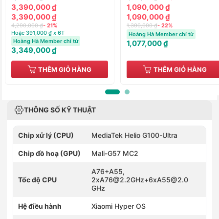
3,390,000 ₫
1,090,000 ₫
3,390,000 ₫
1,090,000 ₫
4,290,000 ₫
- 21%
1,390,000 ₫
- 22%
Hoặc 391,000 ₫ x 6T
Hoàng Hà Member chỉ từ
Hoàng Hà Member chỉ từ
1,077,000 ₫
3,349,000 ₫
THÊM GIỎ HÀNG
THÊM GIỎ HÀNG
THÔNG SỐ KỸ THUẬT
Chip xử lý (CPU)
MediaTek Helio G100-Ultra
Chip đồ hoạ (GPU)
Mali-G57 MC2
A76+A55,
Tốc độ CPU
2xA76@2.2GHz+6xA55@2.0
GHz
Hệ điều hành
Xiaomi Hyper OS