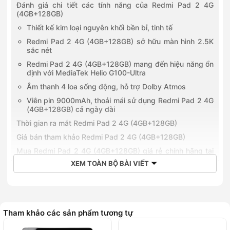
Đánh giá chi tiết các tính năng của Redmi Pad 2 4G
(4GB+128GB)
Thiết kế kim loại nguyên khối bền bỉ, tinh tế
Redmi Pad 2 4G (4GB+128GB) sở hữu màn hình 2.5K
sắc nét
Redmi Pad 2 4G (4GB+128GB) mang đến hiệu năng ổn
định với MediaTek Helio G100-Ultra
Âm thanh 4 loa sống động, hỗ trợ Dolby Atmos
Viên pin 9000mAh, thoải mái sử dụng Redmi Pad 2 4G
(4GB+128GB) cả ngày dài
Thời gian ra mắt Redmi Pad 2 4G (4GB+128GB)
Giá bán tham khảo Redmi Pad 2 4G (4GB+128GB)
Mua Redmi Pad 2 4G (4GB+128GB) giá rẻ chính hãng tại
Hoàng Hà Mobile
XEM TOÀN BỘ BÀI VIẾT
Redmi Pad 2 4G (4GB+128GB)
là chiếc máy tính bảng tầm
trung đến từ Xiaomi, sở hữu cấu hình mạnh mẽ với chip
MediaTek Helio G100-Ultra
,
RAM 4GB
và bộ nhớ trong
Tham khảo các sản phẩm tương tự
128GB
, đáp ứng mượt mà mọi nhu cầu giải trí, học tập hay
làm việc nhẹ nhàng. Thiết bị nổi bật với màn hình
11 inch