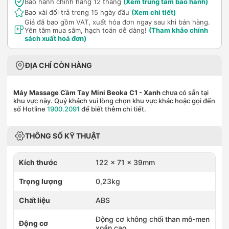
Bảo hành chính hãng 12 tháng
(Xem trung tâm bảo hành)
Bao xài đổi trả trong 15 ngày đầu
(Xem chi tiết)
Giá đã bao gồm VAT, xuất hóa đơn ngay sau khi bán hàng.
Yên tâm mua sắm, hạch toán dễ dàng!
(Tham khảo chính
sách xuất hoá đơn)
ĐỊA CHỈ CÒN HÀNG
Máy Massage Cầm Tay Mini Beoka C1
- Xanh
chưa có sẵn tại
khu vực này. Quý khách vui lòng chọn khu vực khác hoặc gọi đến
số Hotline
1900.2091
để biết thêm chi tiết.
THÔNG SỐ KỸ THUẬT
Kích thước
122 x 71 x 39mm
Trọng lượng
0,23kg
Chất liệu
ABS
Động cơ không chổi than mô-men
Động cơ
xoắn cao