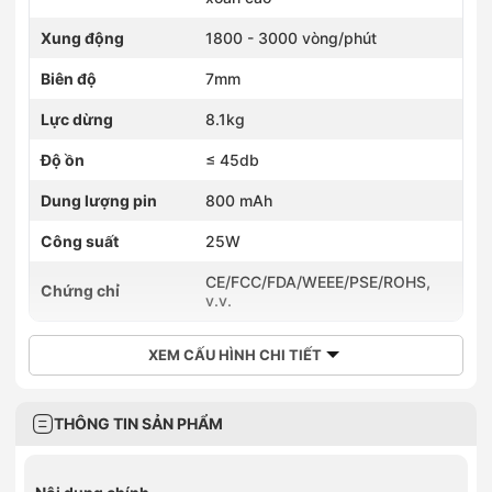
Xung động
1800 - 3000 vòng/phút
Biên độ
7mm
Lực dừng
8.1kg
Độ ồn
≤ 45db
Dung lượng pin
800 mAh
Công suất
25W
CE/FCC/FDA/WEEE/PSE/ROHS,
Chứng chỉ
v.v.
XEM CẤU HÌNH CHI TIẾT
THÔNG TIN SẢN PHẨM