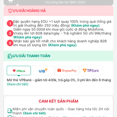
(Vui lòng liên hệ 1900.2091)
ƯU ĐÃI HOÀNG HÀ
Đặc quyền hạng EDU +1 lượt quay 100% trúng quà (tổng giá
1
trị giải thưởng đến 250 triệu đồng)
(Khám phá ngay)
Giảm ngay 50.000đ khi mua gói cước di động Mobifone,
Vnsky lên tới 6GB data/ngày - Trải nghiệm 5G chỉ 99k/tháng
2
(Khám phá ngay)
Nhận báo giá tốt nhất cho khách hàng doanh nghiệp B2B
3
khi mua số lượng lớn
(Khám phá ngay)
ƯU ĐÃI THANH TOÁN
Mở thẻ VPBank - giảm tới 400k, trả góp 0%, 0 phí lên đến 6 tháng
(Xem chi tiết)
CAM KẾT SẢN PHẨM
Miễn phí vận chuyển toàn quốc - Giao hàng hỏa tốc 2H nội
thành
(Xem chi tiết)