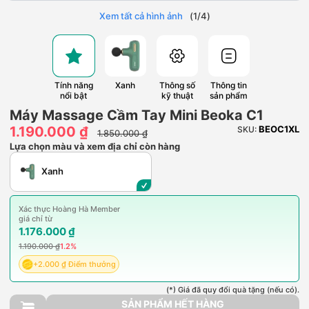
Xem tất cả hình ảnh
(
1
/
4
)
Tính năng
Xanh
Thông số
Thông tin
nổi bật
kỹ thuật
sản phẩm
Máy Massage Cầm Tay Mini Beoka C1
1.190.000 ₫
BEOC1XL
SKU:
1.850.000 ₫
Lựa chọn màu và xem địa chỉ còn hàng
Xanh
Xác thực Hoàng Hà Member
giá chỉ từ
1.176.000 ₫
1.190.000 ₫
1.2%
+2.000 ₫ Điểm thưởng
(*) Giá đã quy đổi quà tặng (nếu có).
SẢN PHẨM HẾT HÀNG