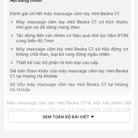
Nội dung chính
Đánh giá chi tiết máy massage cầm tay mini Beoka C1
Máy massage cầm tay mini Beoka C1 có kích thước
nhỏ gọn và dễ dàng mang theo
Tác động đến các nhóm cơ hiệu quả nhờ lực hãm 810N
cùng biên độ 7mm
Máy massage cầm tay mini Beoka C1 sở hữu động cơ
không chổi than, loại bỏ rung động ngẫu nhiên
Thiết kế các bộ phận từ kim loại cao cấp
Giá bán tham khảo của máy massage cầm tay mini Beoka
C1 tại Hoàng Hà Mobile
Sở hữu máy massage cầm tay mini Beoka C1 tại Hoàng
Hà Mobile
Máy massage cầm tay mini Beoka C1
là một sản phẩm đột
phá trong lĩnh vực chăm sóc sức khỏe và thể chất. Với thiết
kế nhỏ gọn, Beoka C1 dễ dàng mang theo bên mình mọi lúc,
XEM TOÀN BỘ BÀI VIẾT
mọi nơi. Đặc biệt, với hệ thống cảm biến gia công chính xác
CNC, công nghệ rung tần số cao tạo tốc độ rung đến 3000
vòng/phút với độ ồn tối đa 45dB, Beoka C1 hứa hẹn sẽ giúp