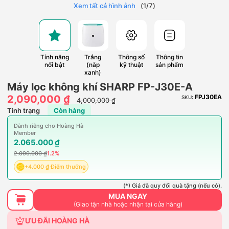
Xem tất cả hình ảnh
(
1
/
7
)
Tính năng
Trắng
Thông số
Thông tin
nổi bật
(nắp
kỹ thuật
sản phẩm
xanh)
Máy lọc không khí SHARP FP-J30E-A
2,090,000 ₫
FPJ30EA
SKU:
4,000,000 ₫
Tình trạng
Còn hàng
Dành riêng cho Hoàng Hà
Member
2.065.000 ₫
2.090.000 ₫
1.2%
+4.000 ₫ Điểm thưởng
(*) Giá đã quy đổi quà tặng (nếu có).
MUA NGAY
(Giao tận nhà hoặc nhận tại cửa hàng)
ƯU ĐÃI HOÀNG HÀ