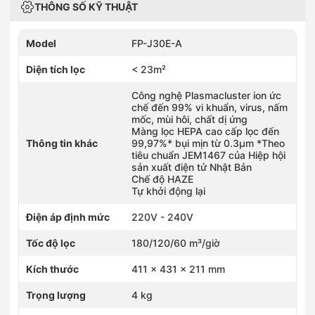
THÔNG SỐ KỸ THUẬT
Model
FP-J30E-A
Diện tích lọc
< 23m²
Công nghệ Plasmacluster ion ức
chế đến 99% vi khuẩn, virus, nấm
mốc, mùi hôi, chất dị ứng
Màng lọc HEPA cao cấp lọc đến
Thông tin khác
99,97%* bụi mịn từ 0.3µm *Theo
tiêu chuẩn JEM1467 của Hiệp hội
sản xuất điện tử Nhật Bản
Chế độ HAZE
Tự khởi động lại
Điện áp định mức
220V - 240V
Tốc độ lọc
180/120/60 m³/giờ
Kích thước
411 x 431 x 211 mm
Trọng lượng
4 kg