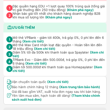
Đặc quyền hạng EDU +1 lượt quay 100% trúng quà (tổng giá
1
trị giải thưởng đến 250 triệu đồng)
(Khám phá ngay)
Nhận báo giá tốt nhất cho khách hàng doanh nghiệp B2B
2
khi mua số lượng lớn
(Khám phá ngay)
ƯU ĐÃI THÊM
Mở thẻ VPBank - giảm tới 400k, trả góp 0%, 0 phí lên đến 6
1
tháng
(Xem chi tiết)
Mở thẻ Max Card nhận loạt đặc quyền - Hoàn tiền lên đến
2
18 triệu đồng
(Xem chi tiết)
Giảm 5% tối đa 500k khi thanh toán qua Spaylater
(Xem chi
3
tiết)
TPBank Evo - Giảm đến 500.000đ, trả góp 0%, 0 phí lên đến
4
6 tháng
(Xem chi tiết)
Giảm tới 500.000đ khi thanh toán qua Homepaylater
(Xem
5
chi tiết)
Vận chuyển toàn quốc
(Xem chi tiết)
Bảo hành chính hãng 12 tháng
(Xem trung tâm bảo hành)
Giá đã bao gồm VAT, xuất hóa đơn ngay sau khi bán hàng.
Yên tâm mua sắm, hạch toán dễ dàng!
(Tham khảo chính
sách xuất hoá đơn)