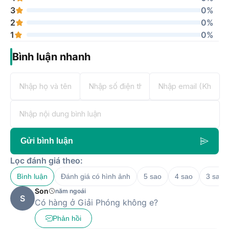
3
0%
2
0%
1
0%
Bình luận nhanh
Gửi bình luận
Lọc đánh giá theo:
Bình luận
Đánh giá có hình ảnh
5 sao
4 sao
3 sao
Son
năm ngoái
S
Có hàng ở Giải Phóng không e?
Phản hồi