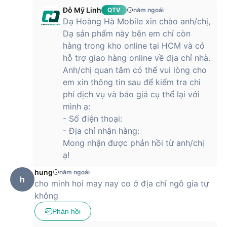
Đỗ Mỹ Linh
QTV
năm ngoái
Dạ Hoàng Hà Mobile xin chào anh/chị,
Dạ sản phẩm này bên em chỉ còn
hàng trong kho online tại HCM và có
hỗ trợ giao hàng online về địa chỉ nhà.
Anh/chị quan tâm có thể vui lòng cho
em xin thông tin sau để kiểm tra chi
phí dịch vụ và báo giá cụ thể lại với
mình ạ:
- Số điện thoại:
- Địa chỉ nhận hàng:
Mong nhận được phản hồi từ anh/chị
ạ!
hung
năm ngoái
h
cho minh hoi may nay co ở địa chỉ ngô gia tự
không
Phản hồi