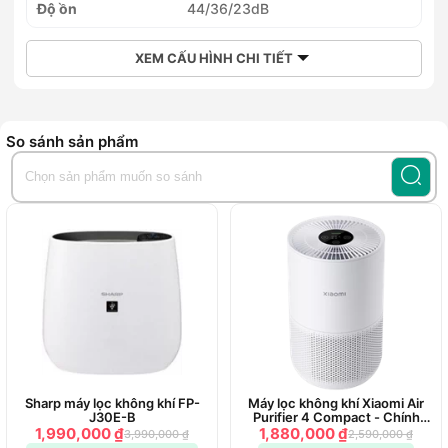
Độ ồn
44/36/23dB
XEM CẤU HÌNH CHI TIẾT
So sánh sản phẩm
Sharp máy lọc không khí FP-
Máy lọc không khí Xiaomi Air
J30E-B
Purifier 4 Compact - Chính
hãng
1,990,000 ₫
1,880,000 ₫
3,990,000 ₫
2,590,000 ₫