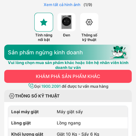
Xem tất cả hình ảnh
(
1
/
9
)
Tính năng
Đen
Thông số
nổi bật
kỹ thuật
Sản phẩm ngừng kinh doanh
Vui lòng chọn mua sản phẩm khác hoặc liên hệ nhân viên kinh
doanh tư vấn
KHÁM PHÁ SẢN PHẨM KHÁC
Gọi
1900.2091
để được tư vấn mua hàng
THÔNG SỐ KỸ THUẬT
Loại máy giặt
Máy giặt sấy
Lồng giặt
Lồng ngang
Khối lượng giặt
Giặt 10 Kg - Sấy 6 Kg