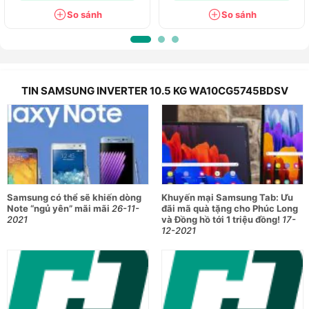
So sánh
So sánh
TIN SAMSUNG INVERTER 10.5 KG WA10CG5745BDSV
Samsung có thể sẽ khiến dòng
Khuyến mại Samsung Tab: Ưu
Note “ngủ yên” mãi mãi
26-11-
đãi mã quà tặng cho Phúc Long
2021
và Đồng hồ tới 1 triệu đồng!
17-
12-2021