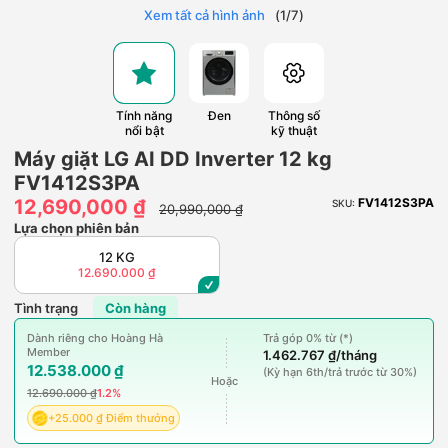
Xem tất cả hình ảnh
(
1
/
7
)
Tính năng
Đen
Thông số
nổi bật
kỹ thuật
Máy giặt LG AI DD Inverter 12 kg
FV1412S3PA
12,690,000 ₫
FV1412S3PA
SKU:
20,990,000 ₫
Lựa chọn phiên bản
12 KG
12.690.000 ₫
Tình trạng
Còn hàng
Dành riêng cho Hoàng Hà
Trả góp 0% từ (*)
Member
1.462.767 ₫/tháng
12.538.000 ₫
(Kỳ hạn 6th/trả trước từ 30%)
Hoặc
12.690.000 ₫
1.2%
+25.000 ₫ Điểm thưởng