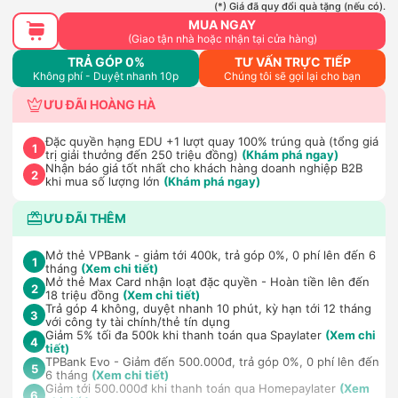
(*) Giá đã quy đổi quà tặng (nếu có).
MUA NGAY
(Giao tận nhà hoặc nhận tại cửa hàng)
TRẢ GÓP 0%
TƯ VẤN TRỰC TIẾP
Không phí - Duyệt nhanh 10p
Chúng tôi sẽ gọi lại cho bạn
ƯU ĐÃI HOÀNG HÀ
Đặc quyền hạng EDU +1 lượt quay 100% trúng quà (tổng giá
1
trị giải thưởng đến 250 triệu đồng)
(Khám phá ngay)
Nhận báo giá tốt nhất cho khách hàng doanh nghiệp B2B
2
khi mua số lượng lớn
(Khám phá ngay)
ƯU ĐÃI THÊM
Mở thẻ VPBank - giảm tới 400k, trả góp 0%, 0 phí lên đến 6
1
tháng
(Xem chi tiết)
Mở thẻ Max Card nhận loạt đặc quyền - Hoàn tiền lên đến
2
18 triệu đồng
(Xem chi tiết)
Trả góp 4 không, duyệt nhanh 10 phút, kỳ hạn tới 12 tháng
3
với công ty tài chính/thẻ tín dụng
Giảm 5% tối đa 500k khi thanh toán qua Spaylater
(Xem chi
4
tiết)
TPBank Evo - Giảm đến 500.000đ, trả góp 0%, 0 phí lên đến
5
6 tháng
(Xem chi tiết)
Giảm tới 500.000đ khi thanh toán qua Homepaylater
(Xem
6