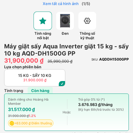
Xem tất cả hình ảnh
(
1
/
5
)
Tính năng
Đen
Thông số
nổi bật
kỹ thuật
Máy giặt sấy Aqua Inverter giặt 15 kg - sấy
10 kg AQD-DH1500G PP
31,900,000 ₫
AQDDH1500GPP
SKU:
35,990,000 ₫
Lựa chọn phiên bản
15 KG - SẤY 10 KG
31.900.000 ₫
Tình trạng
Còn hàng
Dành riêng cho Hoàng Hà
Trả góp 0% từ (*)
Member
3.676.983 ₫/tháng
31.517.000 ₫
(Kỳ hạn 6th/trả trước từ 30%)
Hoặc
31.900.000 ₫
1.2%
+63.000 ₫ Điểm thưởng