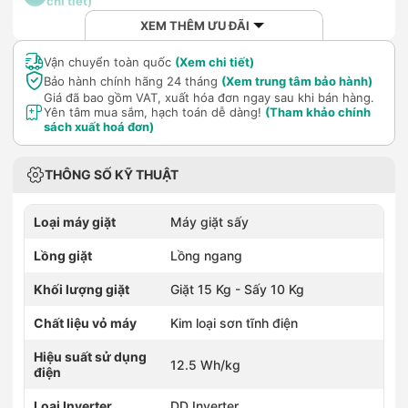
chi tiết)
XEM THÊM ƯU ĐÃI
Vận chuyển toàn quốc
(Xem chi tiết)
Bảo hành chính hãng 24 tháng
(Xem trung tâm bảo hành)
Giá đã bao gồm VAT, xuất hóa đơn ngay sau khi bán hàng.
Yên tâm mua sắm, hạch toán dễ dàng!
(Tham khảo chính
sách xuất hoá đơn)
THÔNG SỐ KỸ THUẬT
Loại máy giặt
Máy giặt sấy
Lồng giặt
Lồng ngang
Khối lượng giặt
Giặt 15 Kg - Sấy 10 Kg
Chất liệu vỏ máy
Kim loại sơn tĩnh điện
Hiệu suất sử dụng
12.5 Wh/kg
điện
Loại Inverter
DD Inverter