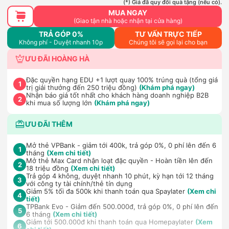
(*) Giá đã quy đổi quà tặng (nếu có).
MUA NGAY
(Giao tận nhà hoặc nhận tại cửa hàng)
TRẢ GÓP 0%
TƯ VẤN TRỰC TIẾP
Không phí - Duyệt nhanh 10p
Chúng tôi sẽ gọi lại cho bạn
ƯU ĐÃI HOÀNG HÀ
Đặc quyền hạng EDU +1 lượt quay 100% trúng quà (tổng giá
1
trị giải thưởng đến 250 triệu đồng)
(Khám phá ngay)
Nhận báo giá tốt nhất cho khách hàng doanh nghiệp B2B
2
khi mua số lượng lớn
(Khám phá ngay)
ƯU ĐÃI THÊM
Mở thẻ VPBank - giảm tới 400k, trả góp 0%, 0 phí lên đến 6
1
tháng
(Xem chi tiết)
Mở thẻ Max Card nhận loạt đặc quyền - Hoàn tiền lên đến
2
18 triệu đồng
(Xem chi tiết)
Trả góp 4 không, duyệt nhanh 10 phút, kỳ hạn tới 12 tháng
3
với công ty tài chính/thẻ tín dụng
Giảm 5% tối đa 500k khi thanh toán qua Spaylater
(Xem chi
4
tiết)
TPBank Evo - Giảm đến 500.000đ, trả góp 0%, 0 phí lên đến
5
6 tháng
(Xem chi tiết)
Giảm tới 500.000đ khi thanh toán qua Homepaylater
(Xem
6