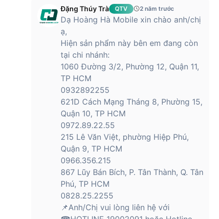
Đặng Thúy Trà
QTV
2 năm trước
Dạ Hoàng Hà Mobile xin chào anh/chị
ạ,
Hiện sản phẩm này bên em đang còn
tại chi nhánh:
1060 Đường 3/2, Phường 12, Quận 11,
TP HCM
0932892255
621D Cách Mạng Tháng 8, Phường 15,
Quận 10, TP HCM
0972.89.22.55
215 Lê Văn Việt, phường Hiệp Phú,
Quận 9, TP HCM
0966.356.215
867 Lũy Bán Bích, P. Tân Thành, Q. Tân
Phú, TP HCM
0828.25.2255
📌Anh/Chị vui lòng liên hệ với
☎HOTLINE 19002091 hoặc Hotline