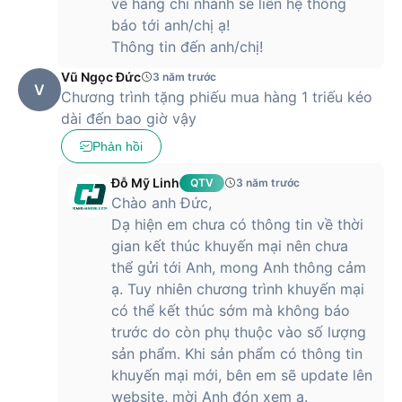
về hàng chi nhánh sẽ liên hệ thông
báo tới anh/chị ạ!
Thông tin đến anh/chị!
Vũ Ngọc Đức
3 năm trước
V
Chương trình tặng phiếu mua hàng 1 triếu kéo
dài đến bao giờ vậy
Phản hồi
Đỗ Mỹ Linh
QTV
3 năm trước
Chào anh Đức,
Dạ hiện em chưa có thông tin về thời
gian kết thúc khuyến mại nên chưa
thể gửi tới Anh, mong Anh thông cảm
ạ. Tuy nhiên chương trình khuyến mại
có thể kết thúc sớm mà không báo
trước do còn phụ thuộc vào số lượng
sản phẩm. Khi sản phẩm có thông tin
khuyến mại mới, bên em sẽ update lên
website, mời Anh đón xem ạ.