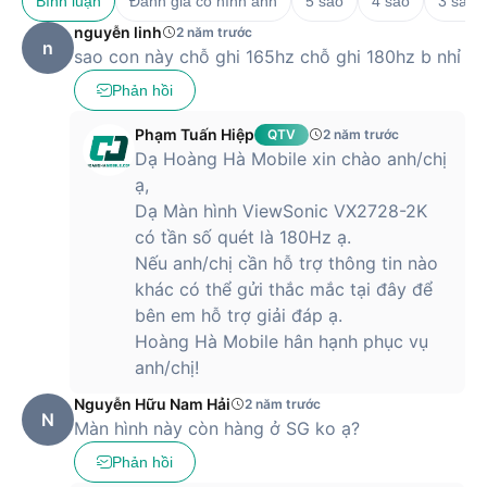
Bình luận
Đánh giá có hình ảnh
5 sao
4 sao
3 sao
nguyễn linh
2 năm trước
n
sao con này chỗ ghi 165hz chỗ ghi 180hz b nhỉ
Phản hồi
Phạm Tuấn Hiệp
QTV
2 năm trước
Dạ Hoàng Hà Mobile xin chào anh/chị
ạ,
Dạ Màn hình ViewSonic VX2728-2K
có tần số quét là 180Hz ạ.
Nếu anh/chị cần hỗ trợ thông tin nào
khác có thể gửi thắc mắc tại đây để
bên em hỗ trợ giải đáp ạ.
Hoàng Hà Mobile hân hạnh phục vụ
anh/chị!
Nguyễn Hữu Nam Hải
2 năm trước
N
Màn hình này còn hàng ở SG ko ạ?
Phản hồi