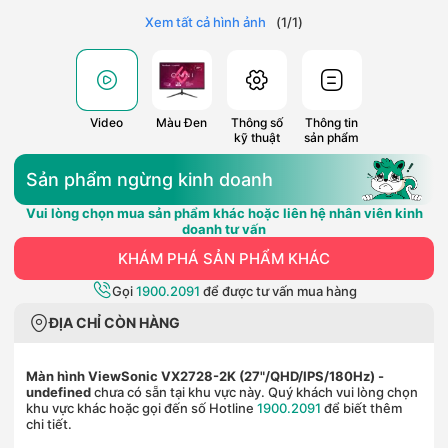
Xem tất cả hình ảnh
(
1
/
1
)
Video
Màu Đen
Thông số
Thông tin
kỹ thuật
sản phẩm
Sản phẩm ngừng kinh doanh
Vui lòng chọn mua sản phẩm khác hoặc liên hệ nhân viên kinh
doanh tư vấn
KHÁM PHÁ SẢN PHẨM KHÁC
Gọi
1900.2091
để được tư vấn mua hàng
ĐỊA CHỈ CÒN HÀNG
Màn hình ViewSonic VX2728-2K (27"/QHD/IPS/180Hz)
-
undefined
chưa có sẵn tại khu vực này. Quý khách vui lòng chọn
khu vực khác hoặc gọi đến số Hotline
1900.2091
để biết thêm
chi tiết.