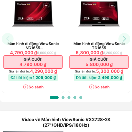
Màn hình di động ViewSonic
Màn hình di động ViewSonic
VG1655
TD1655
(15.6"/FHD/IPS/6.5ms/60Hz)
4,790,000 ₫
5,800,000 ₫
5,999,000 ₫
8,299,000 ₫
GIÁ CUỐI:
GIÁ CUỐI:
4,790,000 ₫
5,800,000 ₫
4,290,000 ₫
5,300,000 ₫
Giá lên đời từ:
Giá lên đời từ:
Đã tiết kiệm
1,209,000 ₫
Đã tiết kiệm
2,499,000 ₫
So sánh
So sánh
Video về Màn hình ViewSonic VX2728-2K
(27"/QHD/IPS/180Hz)