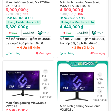
Màn hình ViewSonic VX2758A-
Màn hình gaming ViewSonic
2K-PRO-3
VX2758A-2K-PRO-4
5,900,000 ₫
4,500,000 ₫
7,290,000 ₫
- 19%
5,481,000 ₫
- 18%
Hoặc 680,000 ₫ x 6T
Hoặc 519,000 ₫ x 6T
Hoàng Hà Member chỉ từ
Hoàng Hà Member chỉ từ
5,829,000 ₫
4,446,000 ₫
Mở thẻ VPBank - giảm tới 400k,
Mở thẻ VPBank - giảm tới 400k,
trả góp 0%, 0 phí lên đến 6
trả góp 0%, 0 phí lên đến 6
+ 4 Ưu đãi khác
+ 3 Ưu đãi khác
tháng
tháng
Sẵn hàng
Mua ngay
Sẵn hàng
Mua ngay
180Hz
180Hz
25 inch
25 inch
FHD
FHD
(1920x1080)
(1920x1080)
Màn hình gaming ViewSonic
Màn hình gaming ViewSonic
VX2528
VX2528J
2,990,000 ₫