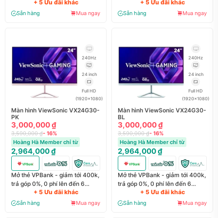
+ 5 Ưu đãi khác
+ 5 Ưu đãi khác
tháng
tháng
Sẵn hàng
Mua ngay
Sẵn hàng
Mua ngay
240Hz
240Hz
24 inch
24 inch
Full HD
Full HD
(1920x1080)
(1920x1080)
Màn hình ViewSonic VX24G30-
Màn hình ViewSonic VX24G30-
PK
BL
3,000,000 ₫
3,000,000 ₫
3,590,000 ₫
- 16%
3,590,000 ₫
- 16%
Hoàng Hà Member chỉ từ
Hoàng Hà Member chỉ từ
2,964,000 ₫
2,964,000 ₫
Mở thẻ VPBank - giảm tới 400k,
Mở thẻ VPBank - giảm tới 400k,
trả góp 0%, 0 phí lên đến 6
trả góp 0%, 0 phí lên đến 6
+ 5 Ưu đãi khác
+ 5 Ưu đãi khác
tháng
tháng
Sẵn hàng
Mua ngay
Sẵn hàng
Mua ngay