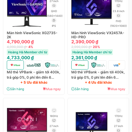
27 inch
170Hz
QHD
23.8 inch
(2560x1440)
FHD
IPS
(1920x1080)
Màn hình ViewSonic XG2735-
Màn hình ViewSonic VX2457A-
2K
HD-PRO
4,790,000 ₫
2,390,000 ₫
4,990,000 ₫
- 4%
2,990,000 ₫
- 20%
Hoàng Hà Member chỉ từ
Hoàng Hà Member chỉ từ
4,733,000 ₫
2,361,000 ₫
Mở thẻ VPBank - giảm tới 400k,
Mở thẻ VPBank - giảm tới 400k,
trả góp 0%, 0 phí lên đến 6
trả góp 0%, 0 phí lên đến 6
+ 5 Ưu đãi khác
+ 4 Ưu đãi khác
tháng
tháng
Sẵn hàng
Mua ngay
Sẵn hàng
Mua ngay
180Hz
170Hz
27 inch
27 inch