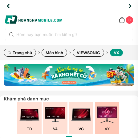
TLINE
TLINE
HẨM
HẨM
cao
cao
cao
LỖI
LỖI
UYỂN
UYỂN
0.2091
0.2091
HÍNH
HÍNH
toàn
toàn
toàn
ĐỔI
ĐỔI
OÀN
OÀN
0
ÃNG
ÃNG
LIỀN
LIỀN
bộ
bộ
bộ
UỐC
UỐC
sản
sản
sản
(*)
(*)
hẩm
hẩm
hẩm
Trang chủ
Màn hình
VIEWSONIC
VX
Khám phá danh mục
TD
VA
VG
VX