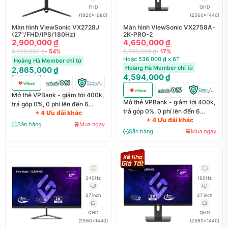
FHD
QHD
(1920x1080)
(2560x1440)
Màn hình ViewSonic VX2728J
Màn hình ViewSonic VX2758A-
(27"/FHD/IPS/180Hz)
2K-PRO-2
2,900,000 ₫
4,650,000 ₫
6,299,000 ₫
- 54%
5,599,000 ₫
- 17%
Hoặc 536,000 ₫ x 6T
Hoàng Hà Member chỉ từ
Hoàng Hà Member chỉ từ
2,865,000 ₫
4,594,000 ₫
Mở thẻ VPBank - giảm tới 400k,
Mở thẻ VPBank - giảm tới 400k,
trả góp 0%, 0 phí lên đến 6
trả góp 0%, 0 phí lên đến 6
+ 4 Ưu đãi khác
tháng
+ 4 Ưu đãi khác
tháng
Sẵn hàng
Mua ngay
Sẵn hàng
Mua ngay
240Hz
180Hz
27 inch
27 inch
QHD
QHD
(2560x1440)
(2560x1440)