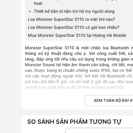
hoạt
Thiết kế bền bỉ tiện ích hỗ trợ người dùng
Loa Monster SuperStar S110 ra mắt khi nào?
Loa Monster SuperStar S110 có giá bao nhiêu?
Mua Monster SuperStar S110 tại Hoàng Hà Mobile
Monster SuperStar S110 là một chiếc loa Bluetooth
thông số kỹ thuật đáng chú ý. Với công suất 5W, s
ràng, đáp ứng tốt nhu cầu sử dụng trong không gian
Monster Sound tái hiện âm thanh cân bằng, chi tiết, m
cao. Được trang bị chuẩn chống nước IPX5, loa có thể
với các hoạt động ngoài trời. Với kết nối Bluetooth v
pin kéo dài đến 8 giờ, và chỉ mất 2 giờ để sạc đầy q
sự kết hợp giữa hiệu suất và tính di động vượt trội.
XEM TOÀN BỘ BÀI V
Đánh giá chi tiết tính năng nổi bật L
Trong thời đại hiện nay, khi nhu cầu thưởng thức âm nh
SO SÁNH SẢN PHẨM TƯƠNG TỰ
chiếc loa Bluetooth nhỏ gọn, tiện lợi nhưng vẫn mang 
mà nhiều người tìm kiếm.