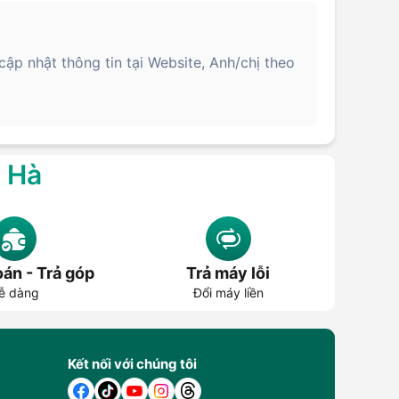
p nhật thông tin tại Website, Anh/chị theo
g Hà
án - Trả góp
Trả máy lỗi
ễ dàng
Đổi máy liền
Kết nối với chúng tôi