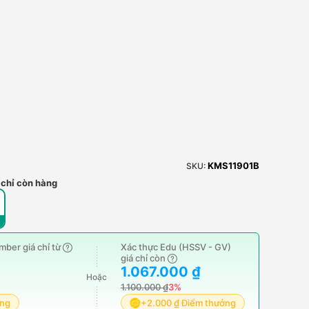
KMS11901B
SKU:
 chỉ còn hàng
ber giá chỉ từ
Xác thực Edu (HSSV - GV)
giá chỉ còn
1.067.000 ₫
Hoặc
1.100.000 ₫
3%
ởng
+2.000 ₫ Điểm thưởng