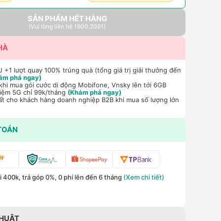
SẢN PHẨM HẾT HÀNG
(Vui lòng liên hệ 1900.2091)
HÀ
+1 lượt quay 100% trúng quà (tổng giá trị giải thưởng đến
ám phá ngay)
hi mua gói cước di động Mobifone, Vnsky lên tới 6GB
hiệm 5G chỉ 99k/tháng
(Khám phá ngay)
ất cho khách hàng doanh nghiệp B2B khi mua số lượng lớn
TOÁN
 400k, trả góp 0%, 0 phí lên đến 6 tháng
(Xem chi tiết)
THUẬT