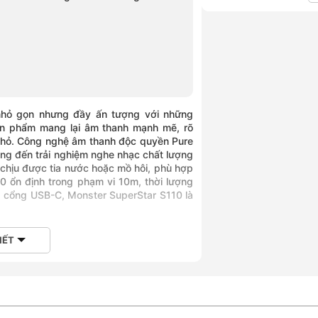
 nhỏ gọn nhưng đầy ấn tượng với những
ản phẩm mang lại âm thanh mạnh mẽ, rõ
 nhỏ. Công nghệ âm thanh độc quyền Pure
ang đến trải nghiệm nghe nhạc chất lượng
 chịu được tia nước hoặc mồ hôi, phù hợp
5.0 ổn định trong phạm vi 10m, thời lượng
ua cổng USB-C, Monster SuperStar S110 là
IẾT
oa Monster SuperStar S110
ạc mọi lúc, mọi nơi trở nên phổ biến, một
đến chất lượng âm thanh vượt trội là điều