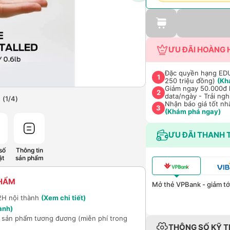
ƯU ĐÃI HOÀNG 
Đặc quyền hạng EDU 
1
250 triệu đồng)
(Kh
Giảm ngay 50.000đ k
2
data/ngày - Trải ng
(
1
/
4
)
Nhận báo giá tốt nh
3
(Khám phá ngay)
ƯU ĐÃI THANH 
số
Thông tin
ật
sản phẩm
PHẨM
Mở thẻ VPBank - giảm tới
2H nội thành
(Xem chi tiết)
ành)
ổi sản phẩm tương đương (miễn phí trong
THÔNG SỐ KỸ 