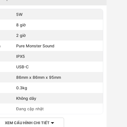
5W
8 giờ
2 giờ
h
Pure Monster Sound
IPX5
USB-C
86mm x 86mm x 95mm
0.3kg
Không dây
Đang cập nhật
XEM CẤU HÌNH CHI TIẾT