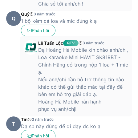
Chia sẻ tới anh/chị!
Ngoài những ưu điểm trên, chiếc loa Karaoke Mini HAVIT
SK819BT chính hãng còn có thời lượng pin vô cùng ấn
Quý
3 năm trước
tượng. Chỉ với một lần sạc đầy, người dùng có thể sử dụng
Q
1 bộ kèm cả loa và mic đúng k ạ
thiết bị liên tục lên tới 5 giờ đồng hồ. Ngoài ra, khi loa hết pin,
bạn cũng chỉ cần chờ sạc khoảng 2,5 tiếng là có thể tiếp tục
Phản hồi
trải nghiệm.
Lê Tuấn Lộc
QTV
3 năm trước
Dạ Hoàng Hà Mobile xin chào anh/chị,
Loa Karaoke Mini HAVIT SK819BT -
Chiếc loa Karaoke Mini HAVIT SK819BT chính hãng kết nối
Chính Hãng có trong hộp 1 loa + 1 mic
với các thiết bị khác nhanh chóng và ổn định qua công nghệ
bluetooth 5.3 hoặc kết nối wifi 2.4 GHz. Thiết bị sẽ được kết
ạ.
nối trong phạm vi lên tới 10m. Người dùng sẽ không cảm
Nếu anh/chị cần hỗ trợ thông tin nào
thấy bị giật, lag hoặc gián đoạn trải nghiệm nghe khi đang
khác có thể gửi thắc mắc tại đây để
kết nối. Sản phẩm loa Karaoke Mini HAVIT SK819BT chính
bên em hỗ trợ giải đáp ạ.
hãng tương thích tốt với hầu hết các thiết bị phổ biến trên thị
Hoàng Hà Mobile hân hạnh
trường như điện thoại thôg minh, laptop,...
phục vụ anh/chị!
Loa Karaoke Mini HAVIT SK819BT chính hãng
Tin
3 năm trước
giá bao nhiêu?
T
Dạ sp này dùng để đi dạy dc ko ạ
Loa Karaoke Mini HAVIT SK819BT chính hãng nằm trong
Phản hồi