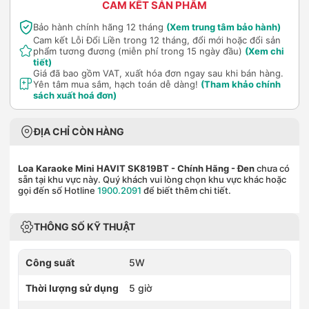
CAM KẾT SẢN PHẨM
Bảo hành chính hãng 12 tháng
(Xem trung tâm bảo hành)
Cam kết Lỗi Đổi Liền trong 12 tháng, đổi mới hoặc đổi sản
phẩm tương đương (miễn phí trong 15 ngày đầu)
(Xem chi
tiết)
Giá đã bao gồm VAT, xuất hóa đơn ngay sau khi bán hàng.
Yên tâm mua sắm, hạch toán dễ dàng!
(Tham khảo chính
sách xuất hoá đơn)
ĐỊA CHỈ CÒN HÀNG
Loa Karaoke Mini HAVIT SK819BT - Chính Hãng
- Đen
chưa có
sẵn tại khu vực này. Quý khách vui lòng chọn khu vực khác hoặc
gọi đến số Hotline
1900.2091
để biết thêm chi tiết.
THÔNG SỐ KỸ THUẬT
Công suất
5W
Thời lượng sử dụng
5 giờ