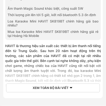
Âm thanh Magic Sound khác biệt, công suất 5W
Thời lượng pin lên tới 5 giờ, kết nối bluetooth 5.3 ổn định
Loa Karaoke Mini HAVIT SK819BT chính hãng giá bao
nhiêu?
Mua loa Karaoke Mini HAVIT SK819BT chính hãng giá rẻ
tại Hoàng Hà Mobile
HAVIT là thương hiệu sản xuất các thiết bị âm thanh nổi tiếng
đến từ Trung Quốc. Sau hơn 20 năm hoạt động trên thị
trường, các sản phẩm của HAVIT đã có mặt tại rất nhiều
quốc gia trên thế giới. Bên cạnh tai nghe không dây, phụ kiện
chơi game, những chiếc loa của HAVIT cũng rất nổi bật với
chất lượng âm thanh tuyệt vời. Trong đó, loa karaoke Mini
HAVIT SK819BT chính hãng có thiết kế nhỏ gọn 2 trong 1, âm
thanh
Magic Sound
, kết nối ổn định với
Bluetooth 5.3
và thời
lượng pin lên tới
5 giờ
.
XEM TOÀN BỘ BÀI VIẾT
Loa Karaoke Mini HAVIT SK819BT chính hãng - Thiết kế
nhỏ gọn, âm thanh ấn tượng