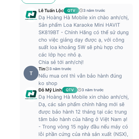
phân khúc rẻ, phải chăng khoảng chưa tới 500.000 đồng. Nó
vẫn có các tính năng đáp ứng được nhu cầu giải trí của
Lê Tuấn Lộc
QTV
3 năm trước
người dùng. Bạn có thể tham khảo thêm các ưu đãi tại Hoàng
Dạ Hoàng Hà Mobile xin chào anh/chị,
Hà Mobile để mua sản phẩm với mức giá tốt nhất nhé.
Sản phẩm Loa Karaoke Mini HAVIT
SK819BT - Chính Hãng có thể sử dụng
Mua loa Karaoke Mini HAVIT SK819BT
cho việc giảng dạy được ạ, với công
chính hãng giá rẻ tại Hoàng Hà Mobile
suất loa khoảng 5W sẽ phù hợp cho
Loa Karaoke Mini HAVIT SK819BT chính hãng được bán trên
các lớp học nhỏ ạ.
hệ thống của Hoàng Hà Mobile với mức giá ưu đãi và chế độ
Chia sẻ tới anh/chị!
bảo hành chính hãng 12 tháng. Hãy đến ngay cửa hàng
Tin
3 năm trước
T
Hoàng Hà Mobile gần nhất hoặc đặt hàng online để được
Nếu mua onl thì vẫn bảo hành đúng
miễn phí vận chuyển toàn quốc.
ko shop
Đỗ Mỹ Linh
QTV
3 năm trước
Dạ Hoàng Hà Mobile xin chào anh/chị,
Dạ, các sản phẩm chính hãng mới sẽ
được bảo hành 12 tháng tại các trung
tâm bảo hành của hãng ở Việt Nam ạ!
- Trong vòng 15 ngày đầu nếu máy có
lỗi phần cứng của nhà sản xuất (NSX),