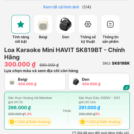
Xem tất cả hình ảnh
(
1
/
4
)
Tính năng
Beigi
Đen
Thông số
Thông tin
nổi bật
kỹ thuật
sản phẩm
Loa Karaoke Mini HAVIT SK819BT - Chính
Hãng
300.000 ₫
SK819BK
SKU:
690.000 ₫
Lựa chọn màu và xem địa chỉ còn hàng
Beigi
Đen
300.000 ₫
300.000 ₫
Xác thực Hoàng Hà Member
Xác thực Edu (HSSV - GV)
giá chỉ từ
giá chỉ còn
296.000 ₫
291.000 ₫
Hoặc
300.000 ₫
1.3%
300.000 ₫
3%
+1.000 ₫ Điểm thưởng
+1.000 ₫ Điểm thưởng
(*) Giá đã quy đổi quà tặng (nếu có).