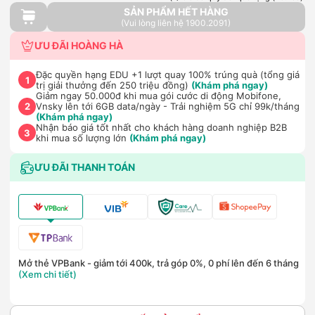
SẢN PHẨM HẾT HÀNG
(Vui lòng liên hệ 1900.2091)
ƯU ĐÃI HOÀNG HÀ
Đặc quyền hạng EDU +1 lượt quay 100% trúng quà (tổng giá
1
trị giải thưởng đến 250 triệu đồng)
(Khám phá ngay)
Giảm ngay 50.000đ khi mua gói cước di động Mobifone,
Vnsky lên tới 6GB data/ngày - Trải nghiệm 5G chỉ 99k/tháng
2
(Khám phá ngay)
Nhận báo giá tốt nhất cho khách hàng doanh nghiệp B2B
3
khi mua số lượng lớn
(Khám phá ngay)
ƯU ĐÃI THANH TOÁN
Mở thẻ VPBank - giảm tới 400k, trả góp 0%, 0 phí lên đến 6 tháng
(Xem chi tiết)