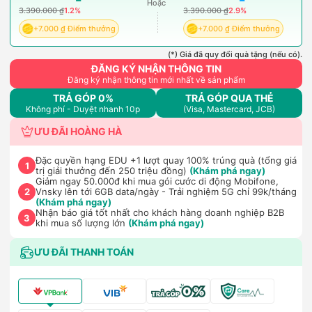
Hoặc
3.390.000 ₫
1.2%
3.390.000 ₫
2.9%
+7.000 ₫ Điểm thưởng
+7.000 ₫ Điểm thưởng
(*) Giá đã quy đổi quà tặng (nếu có).
ĐĂNG KÝ NHẬN THÔNG TIN
Đăng ký nhận thông tin mới nhất về sản phẩm
TRẢ GÓP 0%
TRẢ GÓP QUA THẺ
Không phí - Duyệt nhanh 10p
(Visa, Mastercard, JCB)
ƯU ĐÃI HOÀNG HÀ
Đặc quyền hạng EDU +1 lượt quay 100% trúng quà (tổng giá
1
trị giải thưởng đến 250 triệu đồng)
(Khám phá ngay)
Giảm ngay 50.000đ khi mua gói cước di động Mobifone,
Vnsky lên tới 6GB data/ngày - Trải nghiệm 5G chỉ 99k/tháng
2
(Khám phá ngay)
Nhận báo giá tốt nhất cho khách hàng doanh nghiệp B2B
3
khi mua số lượng lớn
(Khám phá ngay)
ƯU ĐÃI THANH TOÁN