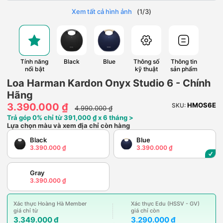
Xem tất cả hình ảnh
(
1
/
3
)
Tính năng
Black
Blue
Thông số
Thông tin
nổi bật
kỹ thuật
sản phẩm
Loa Harman Kardon Onyx Studio 6 - Chính
Hãng
3.390.000 ₫
HMOS6E
SKU:
4.990.000 ₫
Trả góp 0% chỉ từ 391,000 ₫ x 6 tháng >
Lựa chọn màu và xem địa chỉ còn hàng
Black
Blue
3.390.000 ₫
3.390.000 ₫
Gray
3.390.000 ₫
Xác thực Hoàng Hà Member
Xác thực Edu (HSSV - GV)
giá chỉ từ
giá chỉ còn
3.349.000 ₫
3.290.000 ₫