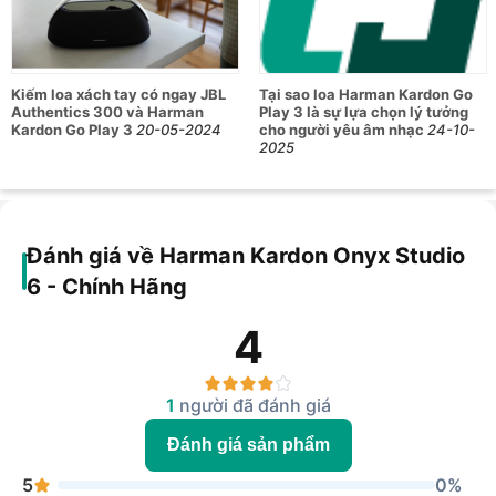
nhạc tuyệt vời cùng chất âm chân thực đến chi tiết mà chiếc
loa này mang lại.
Kiếm loa xách tay có ngay JBL
Tại sao loa Harman Kardon Go
Authentics 300 và Harman
Play 3 là sự lựa chọn lý tưởng
Kardon Go Play 3
20-05-2024
cho người yêu âm nhạc
24-10-
2025
Đánh giá về Harman Kardon Onyx Studio
6 - Chính Hãng
4
1
người đã đánh giá
Đánh giá sản phẩm
5
0%