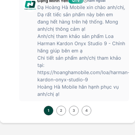
Đặng Minh Yến
QTV
năm ngoái
Dạ Hoàng Hà Mobile xin chào anh/chị,
Dạ rất tiếc sản phẩm này bên em
đang hết hàng trên hệ thống. Mong
anh/chị thông cảm ạ!
Anh/chị tham khảo sản phẩm Loa
Harman Kardon Onyx Studio 9 - Chính
hãng giúp bên em ạ
Chi tiết sản phẩm anh/chị tham khảo
tại:
https://hoanghamobile.com/loa/harman-
kardon-onyx-studio-9
Hoàng Hà Mobile hân hạnh phục vụ
anh/chị ạ!
1
2
3
4