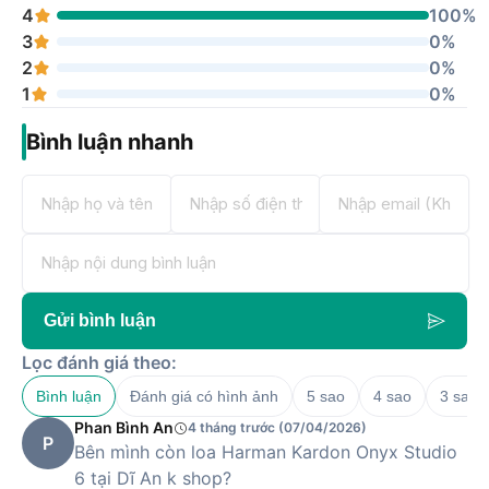
4
100%
3
0%
2
0%
1
0%
Bình luận nhanh
Gửi bình luận
Lọc đánh giá theo:
Bình luận
Đánh giá có hình ảnh
5 sao
4 sao
3 sao
Phan Bình An
4 tháng trước (07/04/2026)
P
Bên mình còn loa Harman Kardon Onyx Studio
6 tại Dĩ An k shop?