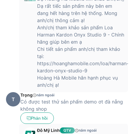
Dạ rất tiếc sản phẩm này bên em
đang hết hàng trên hệ thống. Mong
anh/chị thông cảm ạ!
Anh/chị tham khảo sản phẩm Loa
Harman Kardon Onyx Studio 9 - Chính
hãng giúp bên em ạ
Chi tiết sản phẩm anh/chị tham khảo
tại:
https://hoanghamobile.com/loa/harman-
kardon-onyx-studio-9
Hoàng Hà Mobile hân hạnh phục vụ
anh/chị ạ!
Trọng
năm ngoái
T
Có được test thử sản phẩm demo ơt đà nẵng
không shop
Phản hồi
Đỗ Mỹ Linh
QTV
năm ngoái