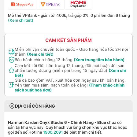
Mở thẻ VPBank - giảm tới 400k, trả góp 0%, 0 phí lên đến 6 tháng
(Xem chi tiết)
CAM KẾT SẢN PHẨM
Miễn phí vận chuyển toàn quốc - Giao hàng hỏa tốc 2H nội
thành
(Xem chi tiết)
Bảo hành chính hãng 12 tháng
(Xem trung tâm bảo hành)
Cam kết Lỗi Đổi Liền trong 12 tháng, đổi mới hoặc đổi sản
phẩm tương đương (miễn phí trong 15 ngày đầu)
(Xem chi
tiết)
Giá đã bao gồm VAT, xuất hóa đơn ngay sau khi bán hàng.
Yên tâm mua sắm, hạch toán dễ dàng!
(Tham khảo chính
sách xuất hoá đơn)
ĐỊA CHỈ CÒN HÀNG
Harman Kardon Onyx Studio 6 - Chính Hãng
- Blue
chưa có
sẵn tại khu vực này. Quý khách vui lòng chọn khu vực khác hoặc
gọi đến số Hotline
1900.2091
để biết thêm chi tiết.