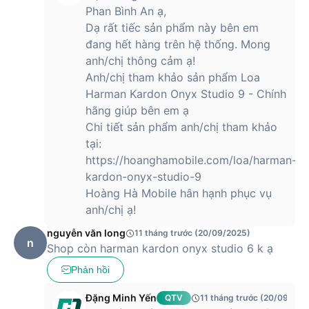
Phan Bình An ạ,
Dạ rất tiếc sản phẩm này bên em
đang hết hàng trên hệ thống. Mong
anh/chị thông cảm ạ!
Anh/chị tham khảo sản phẩm Loa
Harman Kardon Onyx Studio 9 - Chính
hãng giúp bên em ạ
Chi tiết sản phẩm anh/chị tham khảo
tại:
https://hoanghamobile.com/loa/harman-
kardon-onyx-studio-9
Hoàng Hà Mobile hân hạnh phục vụ
anh/chị ạ!
nguyễn văn long
11 tháng trước (20/09/2025)
n
Shop còn harman kardon onyx studio 6 k ạ
Phản hồi
Đặng Minh Yến
QTV
11 tháng trước (20/09/202