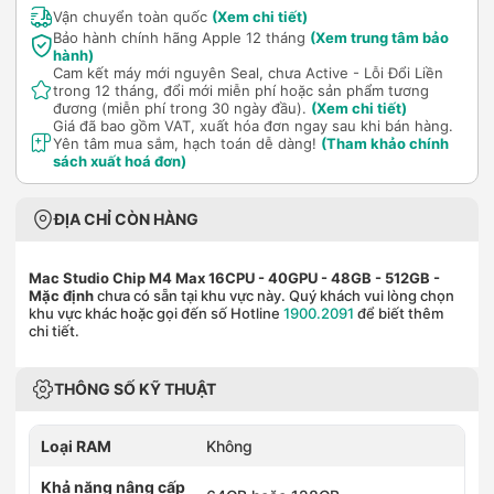
Vận chuyển toàn quốc
(Xem chi tiết)
Bảo hành chính hãng Apple 12 tháng
(Xem trung tâm bảo
hành)
Cam kết máy mới nguyên Seal, chưa Active - Lỗi Đổi Liền
trong 12 tháng, đổi mới miễn phí hoặc sản phẩm tương
đương (miễn phí trong 30 ngày đầu).
(Xem chi tiết)
Giá đã bao gồm VAT, xuất hóa đơn ngay sau khi bán hàng.
Yên tâm mua sắm, hạch toán dễ dàng!
(Tham khảo chính
sách xuất hoá đơn)
ĐỊA CHỈ CÒN HÀNG
Mac Studio Chip M4 Max 16CPU - 40GPU - 48GB - 512GB
-
Mặc định
chưa có sẵn tại khu vực này. Quý khách vui lòng chọn
khu vực khác hoặc gọi đến số Hotline
1900.2091
để biết thêm
chi tiết.
THÔNG SỐ KỸ THUẬT
Loại RAM
Không
Khả năng nâng cấp