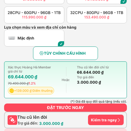
28CPU - 60GPU - 96GB - 1TB
32CPU - 80GPU - 96GB - 1TB
115.990.000 ₫
153.490.000 ₫
Lựa chọn màu và xem địa chỉ còn hàng
Mặc định
TÙY CHỈNH CẤU HÌNH
Xác thực Hoàng Hà Member
Thu cũ lên đời chỉ từ
giá chỉ từ
66.644.000 ₫
69.644.000 ₫
Trợ giá đến
Hoặc
3.000.000 ₫
70.490.000 ₫
1.2%
+139.000 ₫ Điểm thưởng
(*) Giá đã quy đổi quà tặng (nếu có).
ĐẶT TRƯỚC NGAY
Thu cũ lên đời
Kiểm tra ngay
Trợ giá đến:
3.000.000 ₫