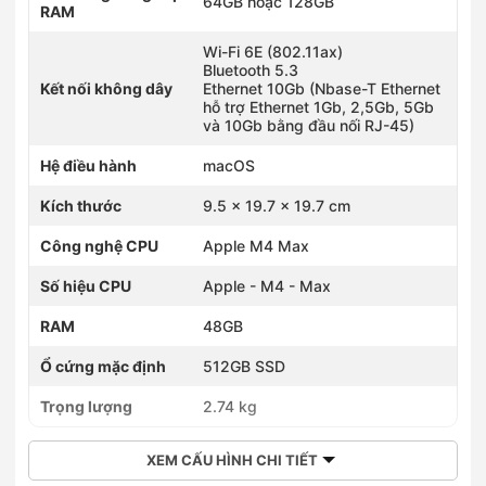
64GB hoặc 128GB
RAM
Wi-Fi 6E (802.11ax)
Bluetooth 5.3
Kết nối không dây
Ethernet 10Gb (Nbase-T Ethernet
hỗ trợ Ethernet 1Gb, 2,5Gb, 5Gb
và 10Gb bằng đầu nối RJ-45)
Hệ điều hành
macOS
Kích thước
9.5 x 19.7 x 19.7 cm
Công nghệ CPU
Apple M4 Max
Số hiệu CPU
Apple - M4 - Max
RAM
48GB
Ổ cứng mặc định
512GB SSD
Trọng lượng
2.74 kg
XEM CẤU HÌNH CHI TIẾT