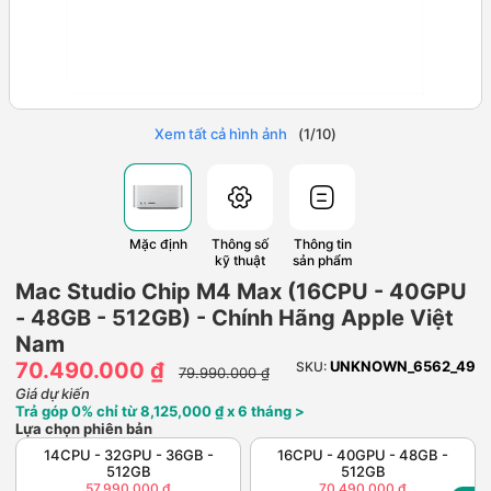
Xem tất cả hình ảnh
(
1
/
10
)
Mặc định
Thông số
Thông tin
kỹ thuật
sản phẩm
Mac Studio Chip M4 Max (16CPU - 40GPU
- 48GB - 512GB) - Chính Hãng Apple Việt
Nam
70.490.000 ₫
UNKNOWN_6562_49
SKU:
79.990.000 ₫
Giá dự kiến
Trả góp 0% chỉ từ 8,125,000 ₫ x 6 tháng >
Lựa chọn phiên bản
14CPU - 32GPU - 36GB -
16CPU - 40GPU - 48GB -
512GB
512GB
57.990.000 ₫
70.490.000 ₫