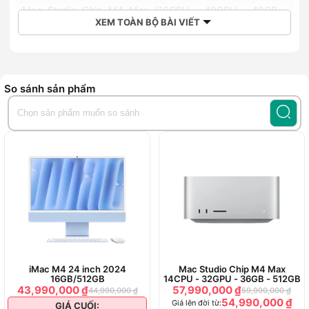
Mac Studio Chip M4 Max (16CPU - 40GPU - 48GB -
512GB) ra mắt vào thời gian nào?
XEM TOÀN BỘ BÀI VIẾT
Mac Studio Chip M4 Max (16CPU - 40GPU - 48GB -
512GB) có giá như thế nào?
Mua Mac Studio Chip M4 Max (16CPU - 40GPU - 48GB -
512GB) chính hãng tại Hoàng Hà Mobile
So sánh sản phẩm
Apple tiếp tục khẳng định vị thế của mình trong phân khúc
máy tính hiệu năng cao với
Mac Studio Chip M4 Max (16CPU
- 40GPU - 48GB - 512GB)
. Sản phẩm trang bị chip M4 Max
đầy ấn tượng với CPU 16 nhân, GPU 40 nhân, bộ nhớ thống
nhất 48GB và ổ lưu trữ SSD 512GB. Chiếc máy này không chỉ
nhỏ gọn mà còn sở hữu hiệu suất vượt xa thế hệ trước. Được
thiết kế dành cho các chuyên gia sáng tạo, Mac Studio M4
Max mang đến khả năng xử lý đồ họa mạnh mẽ, tốc độ truy
xuất dữ liệu siêu nhanh và khả năng kết nối tiên tiến. Nhưng
liệu sản phẩm có thực sự đáng giá so với các lựa chọn khác
trên thị trường? Hãy cùng khám phá trong bài đánh giá chi
iMac M4 24 inch 2024
Mac Studio Chip M4 Max
tiết dưới đây.
16GB/512GB
14CPU - 32GPU - 36GB - 512GB
43,990,000 ₫
57,990,000 ₫
44,990,000 ₫
59,990,000 ₫
Đặc điểm nổi bật
54,990,000 ₫
Giá lên đời từ:
GIÁ CUỐI: