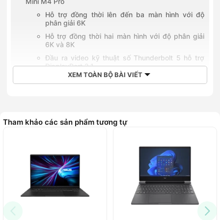
Mini M4 Pro
Hỗ trợ đồng thời lên đến ba màn hình với độ
phân giải 6K
Hỗ trợ đồng thời hai màn hình với độ phân giải
6K và 8K
Đầu ra video kỹ thuật số Thunderbolt 5 hỗ trợ
DisplayPort 2.1
XEM TOÀN BỘ BÀI VIẾT
Hỗ trợ HDMI với độ phân giải 8K
Apple Intelligence tích hợp trên Mac Mini M4 Pro
Khả năng hỗ trợ các công nghệ hình ảnh tiên tiến và
âm thanh chất lượng cao
Tham khảo các sản phẩm tương tự
Khả năng kết nối hiện đại với tốc độ vượt trội của Mac
Mini M4 Pro
Thời điểm ra mắt Mac Mini M4 Pro
Giá bán tham khảo của Mac Mini M4 Pro
So sánh giữa Mac Mini M4 Pro và Mac Mini M4
Về thiết kế
Về hiệu năng và cấu hình chip
Về bộ nhớ và dung lượng lưu trữ