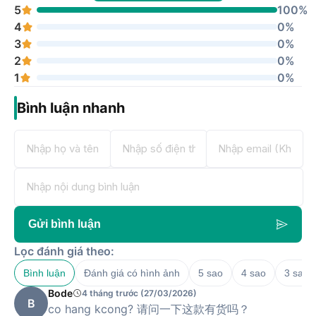
5
100%
Bộ nhớ thống nhất 24GB và ổ lưu trữ SSD 512GB mang
4
0%
đến không gian lưu trữ rộng rãi và hiệu suất tối ưu.
3
0%
Tích hợp hệ thống trí tuệ nhân tạo Apple Intelligence,
2
0%
đem lại những cải tiến vượt trội, nâng cao trải nghiệm
1
0%
sử dụng.
Bình luận nhanh
Khả năng hỗ trợ màn hình linh hoạt, cho phép kết nối
tối đa ba màn hình 6K hoặc 1 màn hình 6K kết hợp 1
màn hình 8K.
Hệ thống kết nối hiện đại bao gồm Wi-Fi 6E, Bluetooth
5.3 và các cổng Thunderbolt 5, đảm bảo tốc độ và khả
năng kết nối tối ưu.
Gửi bình luận
Bảng thông số kỹ thuật chi tiết của Mac
Lọc đánh giá theo:
Mini M4 Pro
Bình luận
Đánh giá có hình ảnh
5 sao
4 sao
3 sao
Với sự ra mắt của Mac Mini M4 Pro,
Apple
đã nâng cấp đáng
Bode
4 tháng trước (27/03/2026)
B
kể hiệu năng và các tính năng đi kèm, mang đến cho người
co hang kcong? 请问一下这款有货吗？