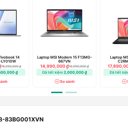
nch nhưng
Laptop Lenovo Ideapad Slim 5
c yêu cầu gọn nhẹ, linh hoạt của người
 hoàn toàn có thể mang laptop bên mình
 làm việc mà không lo nặng nề hay chiếm
Vivobook 14
Laptop MSI Modern 15 F13MG-
Laptop MS
-LY010W
667VN
C2RM
₫
14,990,000 ₫
17,890,0
18,290,000 ₫
16,990,000 ₫
500,000 ₫
Đã tiết kiệm
2,000,000 ₫
Đã tiết ki
sánh
So sánh
H8-83BG001XVN