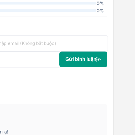
0%
0%
Gửi bình luận
m ạ!