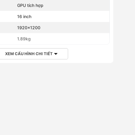
GPU tích hợp
h
16 inch
1920x1200
1.89kg
XEM CẤU HÌNH CHI TIẾT
 All-LngPK Lic
Office Home 2024
2,990,000 ₫
2,990,000 ₫
2,954,000 ₫
Hoàng Hà Member chỉ từ
,068,000 ₫