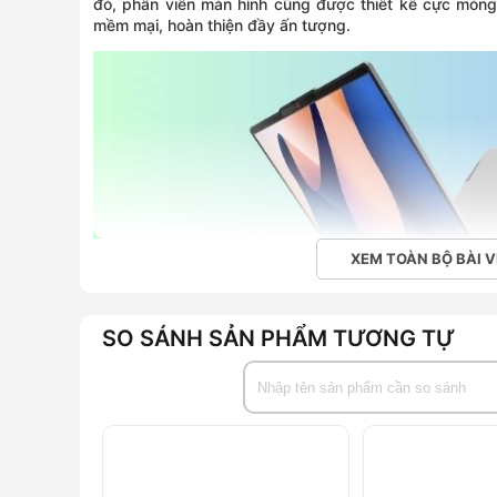
đó, phần viền màn hình cũng được thiết kế cực mỏn
mềm mại, hoàn thiện đầy ấn tượng.
XEM TOÀN BỘ BÀI V
SO SÁNH SẢN PHẨM TƯƠNG TỰ