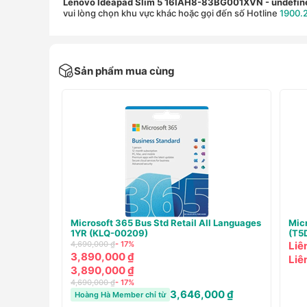
Lenovo Ideapad Slim 5 16IAH8-83BG001XVN
- undefin
vui lòng chọn khu vực khác hoặc gọi đến số Hotline
1900.
Sản phẩm mua cùng
ess 2021
Microsoft Office Professional 2021 Online
Mic
(269-17185)
(KW
12,499,000 ₫
- 24%
4,69
9,490,000 ₫
3,2
9,490,000 ₫
3,2
12,499,000 ₫
- 24%
4,69
9,080,000 ₫
Hoàng Hà Member chỉ từ
Hoà