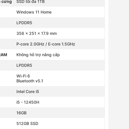
ổ cứng
SSD tối đa 1TB
Windows 11 Home
LPDDR5
356 x 251 x 17.9 mm
P-core 2.0GHz / E-core 1.5GHz
 RAM
Không hỗ trợ nâng cấp
LPDDR5
Wi-Fi 6
Bluetooth v5.1
Intel Core i5
i5 - 12450H
16GB
512GB SSD