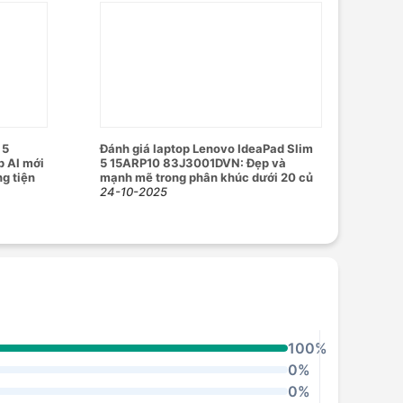
 5
Đánh giá laptop Lenovo IdeaPad Slim
 AI mới
5 15ARP10 83J3001DVN: Đẹp và
g tiện
mạnh mẽ trong phân khúc dưới 20 củ
24-10-2025
100%
0%
0%