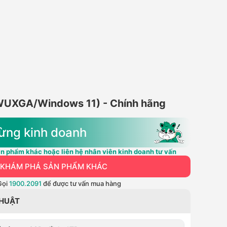
WUXGA/Windows 11) - Chính hãng
ừng kinh doanh
n phẩm khác hoặc liên hệ nhân viên kinh doanh tư vấn
KHÁM PHÁ SẢN PHẨM KHÁC
Gọi
1900.2091
để được tư vấn mua hàng
THUẬT