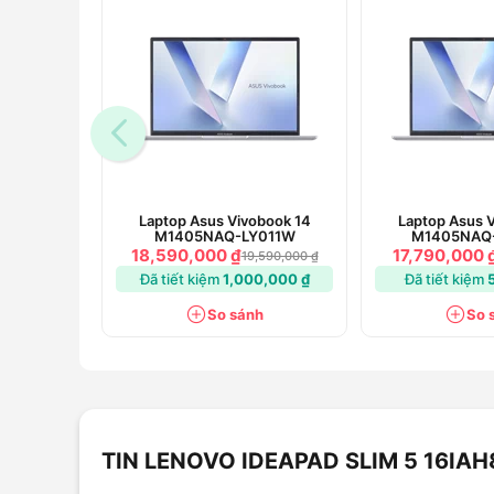
Mặc dù được trang bị màn hình kích thước rộng 16 i
16IAH8-83BG001XVN - Chính hãng
vẫn đáp ứng đượ
dùng. Máy chỉ nặng 1.89kg và độ dày là 17.9mm. Bạn
đến quán cà phê, giảng đường, văn phòng để học tập,
diện tích quá nhiều.
Laptop Asus Vivobook 14
Laptop Asus 
M1405NAQ-LY011W
M1405NAQ
18,590,000 ₫
17,790,000 
19,590,000 ₫
Đã tiết kiệm
1,000,000 ₫
Đã tiết kiệm
So sánh
So 
TIN LENOVO IDEAPAD SLIM 5 16IA