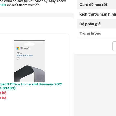
ed
chưa có sẵn tại khu vực này. Quý khách
Card đồ hoạ rời
2091
để biết thêm chi tiết.
Kích thước màn hìn
Độ phân giải
Trọng lượng
rosoft Windows Home 11 64bit All Lng
Microsoft Win Pro 11 64b
9-00664)
Online (FQC-10572)
0,000 ₫
- 30%
5,990,000 ₫
- 14%
90,000 ₫
5,130,000 ₫
90,000 ₫
5,130,000 ₫
0,000 ₫
- 30%
5,990,000 ₫
- 14%
3,251,000 ₫
Hoặc 591,000 ₫ x 6T
ng Hà Member chỉ từ
5
Hoàng Hà Member chỉ từ