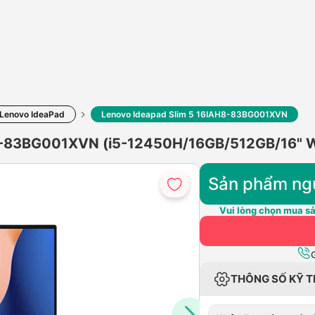
Lenovo IdeaPad
Lenovo Ideapad Slim 5 16IAH8-83BG001XVN
H8-83BG001XVN (i5-12450H/16GB/512GB/16" 
Sản phẩm ng
Vui lòng chọn mua sả
THÔNG SỐ KỸ 