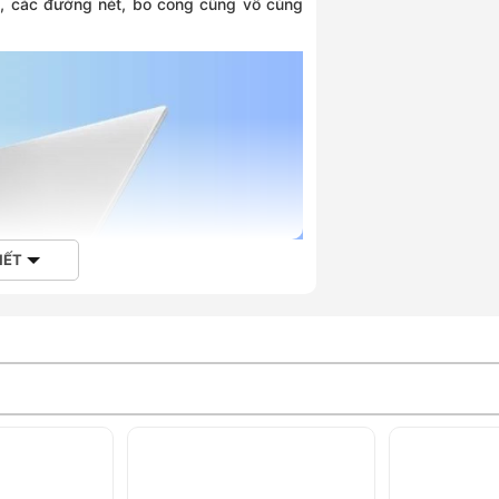
g, các đường nét, bo cong cũng vô cùng
IẾT