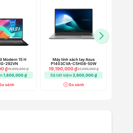
I Modern 15 H
Máy tính xách tay Asus
Laptop 
G-292VN
P1403CVA-C5H08-50W
BM14
00 ₫
19,190,000 ₫
17,990
19,690,000 ₫
22,090,000 ₫
ệm
1,800,000 ₫
Đã tiết kiệm
2,900,000 ₫
Đã tiế
So sánh
So sánh