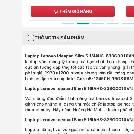
THÊM GIỎ HÀNG
THÔNG TIN SẢN PHẨM
Laptop Lenovo Ideapad Slim 5 16IAH8-83BG001XVN
laptop văn phòng lý tưởng mà bạn nhất định không t
cực ấn tượng đáp ứng tốt các tác vụ văn phòng, giải t
phân giải
1920x1200 pixels
nhưng vẫn rất mỏng nhẹ
hình ổn định với chip
Intel Core i5-12450H
,
16GB RAM
Laptop Lenovo Ideapad Slim 5 16IAH8-83BG001XVN - Tr
Với những đặc điểm, tính năng mà Lenovo Ideapad Slim
dành cho những ai đang tìm một chiếc laptop để học tậ
thường ngày. Hãy cùng Hoàng Hà Mobile khám phá chi
Laptop Lenovo Ideapad Slim 5 16IAH8-83BG001XVN gọn
Laptop nổi bật với vẻ ngoài màu xám bạc thanh lịch, s