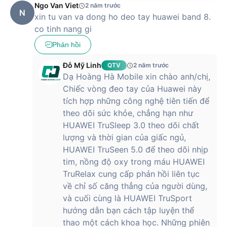
Ngo Van Viet
2 năm trước
N
xin tu van va dong ho deo tay huawei band 8.
co tinh nang gi
Phản hồi
Đỗ Mỹ Linh
QTV
2 năm trước
Dạ Hoàng Hà Mobile xin chào anh/chị,
Chiếc vòng đeo tay của Huawei này
tích hợp những công nghệ tiên tiến để
theo dõi sức khỏe, chẳng hạn như
HUAWEI TruSleep 3.0 theo dõi chất
lượng và thời gian của giấc ngủ,
HUAWEI TruSeen 5.0 để theo dõi nhịp
tim, nồng độ oxy trong máu HUAWEI
TruRelax cung cấp phản hồi liên tục
về chỉ số căng thẳng của người dùng,
và cuối cùng là HUAWEI TruSport
hướng dẫn bạn cách tập luyện thể
thao một cách khoa học. Những phiên