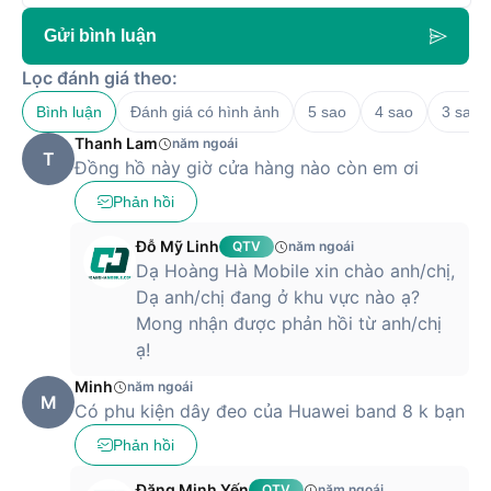
Gửi bình luận
Lọc đánh giá theo:
Bình luận
Đánh giá có hình ảnh
5 sao
4 sao
3 sao
Thanh Lam
năm ngoái
T
Đồng hồ này giờ cửa hàng nào còn em ơi
Phản hồi
Đỗ Mỹ Linh
QTV
năm ngoái
Dạ Hoàng Hà Mobile xin chào anh/chị,
Dạ anh/chị đang ở khu vực nào ạ?
Mong nhận được phản hồi từ anh/chị
ạ!
Minh
năm ngoái
M
Có phu kiện dây đeo của Huawei band 8 k bạn
Phản hồi
Đặng Minh Yến
QTV
năm ngoái