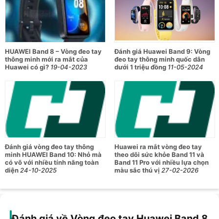
viền mỏng và màn hình kính cong 2,5D chất lượng cao mang
đến vẻ ngoài tinh tế. Thiết bị có hơn 10.000 kiểu mặt đồng
hồ để bạn lựa chọn.
Nhiều công nghệ tiên tiến theo dõi sức
HUAWEI Band 8 – Vòng đeo tay
Đánh giá Huawei Band 9: Vòng
khỏe
thông minh mới ra mắt của
đeo tay thông minh quốc dân
Huawei có gì?
19-04-2023
dưới 1 triệu đồng
11-05-2024
Chiếc vòng đeo tay của Huawei này tích hợp những công
nghệ tiên tiến để theo dõi sức khỏe, chẳng hạn như HUAWEI
TruSleep 3.0 theo dõi chất lượng và thời gian của giấc ngủ,
HUAWEI TruSeen 5.0 để theo dõi nhịp tim, nồng độ oxy trong
máu HUAWEI TruRelax cung cấp phản hồi liên tục về chỉ số
căng thẳng của người dùng, và cuối cùng là HUAWEI
TruSport hướng dẫn bạn cách tập luyện thể thao một cách
Đánh giá vòng đeo tay thông
Huawei ra mắt vòng đeo tay
khoa học. Những phiên bản mới nhất của các công nghệ này
minh HUAWEI Band 10: Nhỏ mà
theo dõi sức khỏe Band 11 và
giúp cải thiện độ chính xác đáng kể.
có võ với nhiều tính năng toàn
Band 11 Pro với nhiều lựa chọn
diện
24-10-2025
màu sắc thú vị
27-02-2026
Huawei Band 8 đạt chuẩn chống nước
5ATM
theo tiêu chuẩn
ISO 22810:2010, nghĩa là thiết bị có thể chịu được áp suất
nước tĩnh ở độ sâu lên đến 50 mét trong 10 phút.
Đánh giá về Vòng đeo tay Huawei Band 8