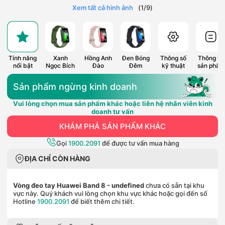
Xem tất cả hình ảnh
(
1
/
9
)
Tính năng
Xanh
Hồng Anh
Đen Bóng
Thông số
Thông tin
nổi bật
Ngọc Bích
Đào
Đêm
kỹ thuật
sản phẩm
Sản phẩm ngừng kinh doanh
Vui lòng chọn mua sản phẩm khác hoặc liên hệ nhân viên kinh
doanh tư vấn
KHÁM PHÁ SẢN PHẨM KHÁC
Gọi
1900.2091
để được tư vấn mua hàng
ĐỊA CHỈ CÒN HÀNG
Vòng đeo tay Huawei Band 8
- undefined
chưa có sẵn tại khu
vực này. Quý khách vui lòng chọn khu vực khác hoặc gọi đến số
Hotline
1900.2091
để biết thêm chi tiết.