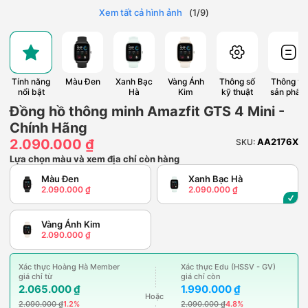
Xem tất cả hình ảnh
(
1
/
9
)
Tính năng
Màu Đen
Xanh Bạc
Vàng Ánh
Thông số
Thông tin
nổi bật
Hà
Kim
kỹ thuật
sản phẩm
Đồng hồ thông minh Amazfit GTS 4 Mini -
Chính Hãng
2.090.000 ₫
AA2176X
SKU:
Lựa chọn màu và xem địa chỉ còn hàng
Màu Đen
Xanh Bạc Hà
2.090.000 ₫
2.090.000 ₫
Vàng Ánh Kim
2.090.000 ₫
Xác thực Hoàng Hà Member
Xác thực Edu (HSSV - GV)
giá chỉ từ
giá chỉ còn
2.065.000 ₫
1.990.000 ₫
Hoặc
2.090.000 ₫
1.2%
2.090.000 ₫
4.8%