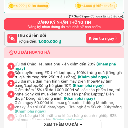
+4.000 ₫ Điểm thưởng
+4.000 ₫ Điểm thưởng
(*) Giá đã quy đổi quà tặng (nếu có).
ĐĂNG KÝ NHẬN THÔNG TIN
Đăng ký nhận thông tin mới nhất về sản phẩm
Thu cũ lên đời
Kiểm tra ngay
Trợ giá đến:
1.000.000 ₫
ƯU ĐÃI HOÀNG HÀ
Ưu đãi Chào Hè, mua phụ kiện giảm đến 20%
(Khám phá
1
ngay)
Đặc quyền hạng EDU +1 lượt quay 100% trúng quà (tổng giá
2
trị giải thưởng đến 250 triệu đồng)
(Khám phá ngay)
Ưu đãi mua dán màn hình kèm máy Điện thoại/Máy tính
3
bảng/Laptop/Đồng hồ giảm 10%
(Khám phá ngay)
Giảm thêm 15% tối đa 1.000.000đ với các sản phẩm Loa, tai
nghe Sony khi mua kèm với các sản phẩm: Laptop/ Điện
4
thoại/ Đồng hồ thông minh
(Khám phá ngay)
Giảm ngay 50.000đ khi mua gói cước di động Mobifone,
Vnsky lên tới 6GB data/ngày - Trải nghiệm 5G chỉ 99k/tháng
5
(Khám phá ngay)
Nhận báo giá tốt nhất cho khách hàng doanh nghiệp B2B
6
khi mua số lượng lớn
(Khám phá ngay)
XEM THÊM ƯU ĐÃI