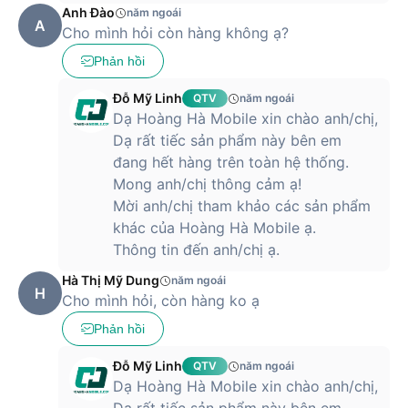
Anh Đào
năm ngoái
A
Cho mình hỏi còn hàng không ạ?
Phản hồi
Đỗ Mỹ Linh
QTV
năm ngoái
Dạ Hoàng Hà Mobile xin chào anh/chị,
Dạ rất tiếc sản phẩm này bên em
đang hết hàng trên toàn hệ thống.
Mong anh/chị thông cảm ạ!
Mời anh/chị tham khảo các sản phẩm
khác của Hoàng Hà Mobile ạ.
Thông tin đến anh/chị ạ.
Hà Thị Mỹ Dung
năm ngoái
H
Cho mình hỏi, còn hàng ko ạ
Phản hồi
Đỗ Mỹ Linh
QTV
năm ngoái
Dạ Hoàng Hà Mobile xin chào anh/chị,