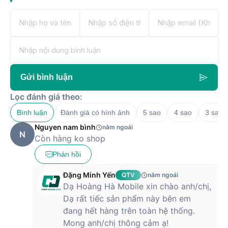
Mua Đồng hồ thông minh Amazfit GTS 4 Mini chính hãng tại
Hoàng Hà Mobile để nhận được mức giá tốt nhất thị trường.
Gửi bình luận
Lọc đánh giá theo:
Bình luận
Đánh giá có hình ảnh
5 sao
4 sao
3 sao
Nguyen nam bình
năm ngoái
N
Còn hàng ko shop
Phản hồi
Đặng Minh Yến
QTV
năm ngoái
Dạ Hoàng Hà Mobile xin chào anh/chị,
Dạ rất tiếc sản phẩm này bên em
đang hết hàng trên toàn hệ thống.
Mong anh/chị thông cảm ạ!