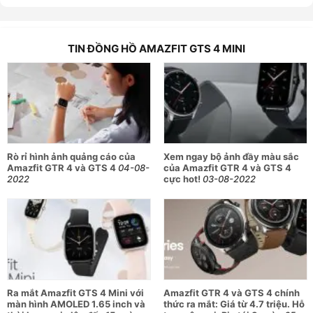
cực ổn áp
Giống như nhiều chiếc đồng hồ thông minh khác, Amazfit
GTS 4 Mini cũng được trang bị nhiều chế độ tập luyện thể
TIN ĐỒNG HỒ AMAZFIT GTS 4 MINI
thao như đi bộ, đạp xe,... mà ở dòng Amazfit GTS 4 Mini này
cung cấp đến hơn 120 chế độ cho bạn thoải mái lựa chọn.
Không chỉ vậy, người dùng còn có thể theo dõi dữ liệu
chuyên biệt sau một thời gian luyện tập như mức hấp thụ oxy
tối đa (VO2Max), khối lượng tập luyện, thời gian hồi
phục,...từ đó giúp tối đa hóa hành trình tập luyện của bạn.
Rò rỉ hình ảnh quảng cáo của
Xem ngay bộ ảnh đầy màu sắc
Đặc biệt, Amazfit GTS 4 Mini còn giúp theo dõi sức khỏe của
Amazfit GTR 4 và GTS 4
04-08-
của Amazfit GTR 4 và GTS 4
bạn liên tục trong 24 giờ qua các chỉ số nổi bật như nhịp tim,
2022
cực hot!
03-08-2022
độ bão hòa Oxy trong máu hay mức độ căng thẳng.
Bên cạnh đó, một tính năng được nhiều người dùng yêu thích
ở chiếc đồng hồ này chính là khả năng theo dõi giấc ngủ qua
nhiều giai đoạn khác nhau như ngủ sâu, giai đoạn REM,... Khi
thức dậy, bạn có thể kiểm tra kết quả theo dõi thông qua
Ra mắt Amazfit GTS 4 Mini với
Amazfit GTR 4 và GTS 4 chính
đồng hồ một cách dễ dàng.
màn hình AMOLED 1.65 inch và
thức ra mắt: Giá từ 4.7 triệu. Hỗ