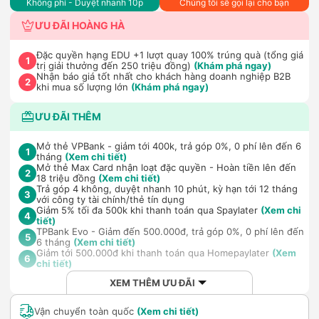
Không phí - Duyệt nhanh 10p
Chúng tôi sẽ gọi lại cho bạn
ƯU ĐÃI HOÀNG HÀ
Đặc quyền hạng EDU +1 lượt quay 100% trúng quà (tổng giá
1
trị giải thưởng đến 250 triệu đồng)
(Khám phá ngay)
Nhận báo giá tốt nhất cho khách hàng doanh nghiệp B2B
2
khi mua số lượng lớn
(Khám phá ngay)
ƯU ĐÃI THÊM
Mở thẻ VPBank - giảm tới 400k, trả góp 0%, 0 phí lên đến 6
1
tháng
(Xem chi tiết)
Mở thẻ Max Card nhận loạt đặc quyền - Hoàn tiền lên đến
2
18 triệu đồng
(Xem chi tiết)
Trả góp 4 không, duyệt nhanh 10 phút, kỳ hạn tới 12 tháng
3
với công ty tài chính/thẻ tín dụng
Giảm 5% tối đa 500k khi thanh toán qua Spaylater
(Xem chi
4
tiết)
TPBank Evo - Giảm đến 500.000đ, trả góp 0%, 0 phí lên đến
5
6 tháng
(Xem chi tiết)
Giảm tới 500.000đ khi thanh toán qua Homepaylater
(Xem
6
chi tiết)
XEM THÊM ƯU ĐÃI
Vận chuyển toàn quốc
(Xem chi tiết)