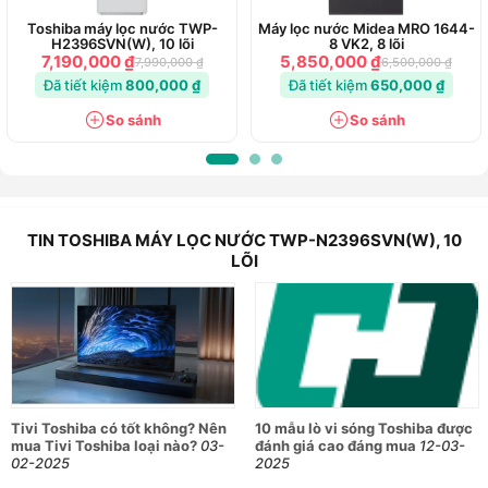
Toshiba máy lọc nước TWP-
Máy lọc nước Midea MRO 1644-
H2396SVN(W), 10 lõi
8 VK2, 8 lõi
7,190,000 ₫
5,850,000 ₫
7,990,000 ₫
6,500,000 ₫
Đã tiết kiệm
800,000 ₫
Đã tiết kiệm
650,000 ₫
So sánh
So sánh
TIN TOSHIBA MÁY LỌC NƯỚC TWP-N2396SVN(W), 10
LÕI
Tivi Toshiba có tốt không? Nên
10 mẫu lò vi sóng Toshiba được
mua Tivi Toshiba loại nào?
03-
đánh giá cao đáng mua
12-03-
02-2025
2025