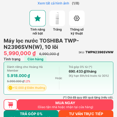
Xem tất cả hình ảnh
(
1
/
8
)
Tính năng
Trắng
Thông số
nổi bật
kỹ thuật
Máy lọc nước TOSHIBA TWP-
N2396SVN(W), 10 lõi
5,990,000 ₫
TWPN2396SVNW
SKU:
6,990,000 ₫
Tình trạng
Còn hàng
Dành riêng cho Hoàng Hà
Trả góp 0% từ (*)
Member
690.433 ₫/tháng
5.918.000 ₫
(Kỳ hạn 6th/trả trước từ 30%)
Hoặc
5.990.000 ₫
1.2%
+12.000 ₫ Điểm thưởng
(*) Giá đã quy đổi quà tặng (nếu có).
MUA NGAY
(Giao tận nhà hoặc nhận tại cửa hàng)
TRẢ GÓP 0%
TƯ VẤN TRỰC TIẾP