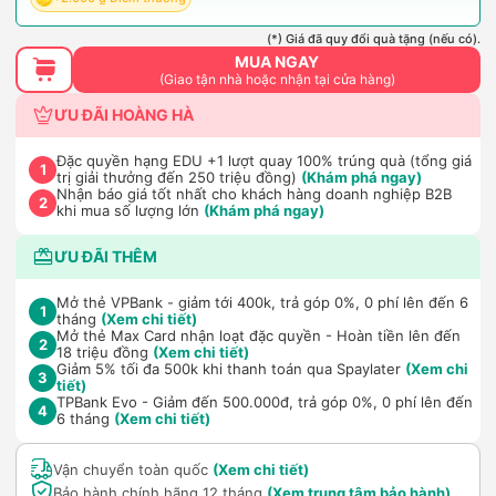
(*) Giá đã quy đổi quà tặng (nếu có).
MUA NGAY
(Giao tận nhà hoặc nhận tại cửa hàng)
ƯU ĐÃI HOÀNG HÀ
Đặc quyền hạng EDU +1 lượt quay 100% trúng quà (tổng giá
1
trị giải thưởng đến 250 triệu đồng)
(Khám phá ngay)
Nhận báo giá tốt nhất cho khách hàng doanh nghiệp B2B
2
khi mua số lượng lớn
(Khám phá ngay)
ƯU ĐÃI THÊM
Mở thẻ VPBank - giảm tới 400k, trả góp 0%, 0 phí lên đến 6
1
tháng
(Xem chi tiết)
Mở thẻ Max Card nhận loạt đặc quyền - Hoàn tiền lên đến
2
18 triệu đồng
(Xem chi tiết)
Giảm 5% tối đa 500k khi thanh toán qua Spaylater
(Xem chi
3
tiết)
TPBank Evo - Giảm đến 500.000đ, trả góp 0%, 0 phí lên đến
4
6 tháng
(Xem chi tiết)
Vận chuyển toàn quốc
(Xem chi tiết)
Bảo hành chính hãng 12 tháng
(Xem trung tâm bảo hành)