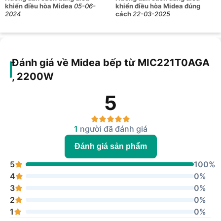
khiển điều hòa Midea
05-06-
khiển điều hòa Midea đúng
2024
cách
22-03-2025
Đánh giá về Midea bếp từ MIC221T0AGA
, 2200W
5
1
người đã đánh giá
Đánh giá sản phẩm
5
100%
4
0%
3
0%
2
0%
1
0%