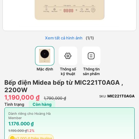
Xem tất cả hình ảnh
(
1
/
1
)
Mặc định
Thông số
Thông tin
kỹ thuật
sản phẩm
Bếp điện Midea bếp từ MIC221T0AGA ,
2200W
1,190,000 ₫
MIC221T0AGA
SKU:
1,790,000 ₫
Tình trạng
Còn hàng
Dành riêng cho Hoàng Hà
Member
1.176.000 ₫
1.190.000 ₫
1.2%
+2.000 ₫ Điểm thưởng