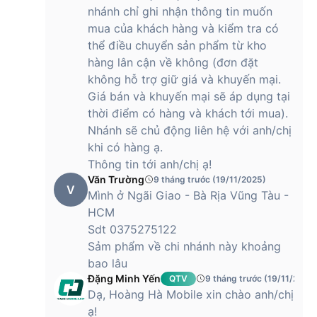
hoàn hảo giữa công nghệ tiên tiến và thiết kế thẩm mỹ, đáp
nhánh chỉ ghi nhận thông tin muốn
ứng tốt nhu cầu giải trí đa phương tiện cũng như làm việc
mua của khách hàng và kiểm tra có
của người dùng hiện đại.
thể điều chuyển sản phẩm từ kho
hàng lân cận về không (đơn đặt
Hiệu năng của Xiaomi 14T Pro vượt trội với
con chip hiện đại
không hỗ trợ giữ giá và khuyến mại.
Giá bán và khuyến mại sẽ áp dụng tại
Sản phẩm được trang bị con chip MediaTek Dimensity
thời điểm có hàng và khách tới mua).
9300+, mang đến hiệu năng ấn tượng trong phân khúc tầm
Nhánh sẽ chủ động liên hệ với anh/chị
trung. Con chip này được xây dựng trên tiến trình 4nm tiên
khi có hàng ạ.
tiến, không chỉ tiết kiệm năng lượng mà còn đảm bảo sức
Thông tin tới anh/chị ạ!
mạnh xử lý vượt trội. Do đó, 9300+ dễ dàng đáp ứng mọi tác
Văn Trường
9 tháng trước (19/11/2025)
vụ hàng ngày, từ lướt web, xem video đến chơi game.
V
Mình ở Ngãi Giao - Bà Rịa Vũng Tàu -
HCM
Sdt 0375275122
GPU Immortalis-G720 MC12 tích hợp trong con chip cũng
Sảm phẩm về chi nhánh này khoảng
góp phần đáng kể vào trải nghiệm đồ họa mượt mà. Người
dùng có thể thoải mái chiến các tựa game phổ biến ở mức
bao lâu
cài đặt đồ họa cao mà không gặp phải tình trạng giật lag.
Đặng Minh Yến
QTV
9 tháng trước (19/11/2025
Thậm chí, với một số tựa game nặng, Dimensity 9300+ vẫn
Dạ, Hoàng Hà Mobile xin chào anh/chị
cho phép chơi ở mức cài đặt trung bình với tốc độ khung
ạ!