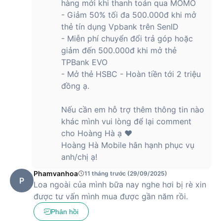
hàng mới khi thanh toán qua MOMO
lượng của Xiaomi giúp 14T Pro hoạt động hiệu quả, kéo dài
thời gian sử dụng. Ngay cả khi chơi game hay sử dụng các
- Giảm 50% tối đa 500.000đ khi mở
ứng dụng nặng, viên pin 5000mAh vẫn đáp ứng tốt, cho
thẻ tín dụng Vpbank trên SenID
phép bạn tận hưởng những giây phút giải trí mà không bị
- Miễn phí chuyển đổi trả góp hoặc
gián đoạn.
giảm đến 500.000đ khi mở thẻ
TPBank EVO
- Mở thẻ HSBC - Hoàn tiền tới 2 triệu
Bên cạnh đó, công nghệ sạc nhanh 120W là một điểm cộng
đồng ạ.
đáng giá, giúp rút ngắn đáng kể thời gian chờ đợi. Chỉ với
khoảng 40 - 45 phút, bạn có thể sạc đầy viên pin từ 0% lên
Nếu cần em hỗ trợ thêm thông tin nào
100%, sẵn sàng cho những hoạt động tiếp theo. Điều này
đặc biệt hữu ích cho những người bận rộn, không có nhiều
khác mình vui lòng để lại comment
thời gian để chờ đợi sạc pin.
cho Hoàng Hà ạ ❤️
Hoàng Hà Mobile hân hạnh phục vụ
Chiếc
điện thoại Xiaomi
này với viên pin 5000mAh và công
anh/chị ạ!
nghệ sạc nhanh 120W mang đến một giải pháp năng lượng
toàn diện, đáp ứng tốt nhu cầu sử dụng hàng ngày của
Phamvanhoa
11 tháng trước (29/09/2025)
người dùng. Bạn có thể yên tâm sử dụng điện thoại suốt cả
P
Loa ngoài của mình bữa nay nghe hơi bị rè xin
ngày dài mà không cần lo lắng về việc hết pin, đồng thời tiết
được tư vấn mình mua được gần năm rồi.
kiệm thời gian chờ đợi sạc pin nhờ công nghệ sạc nhanh tiên
tiến.
Phản hồi