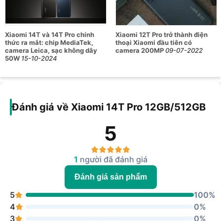
RAM
12GB
Bộ nhớ trong
512GB
Xiaomi 14T và 14T Pro chính
Xiaomi 12T Pro trở thành điện
thức ra mắt: chip MediaTek,
thoại Xiaomi đầu tiên có
50MP + 50MP + 12MP
camera Leica, sạc không dây
camera 200MP
09-07-2022
Thấu kính quang học Leica
50W
15-10-2024
Camera sau
Vario-Summilux
Cảm biến Light Fusion 900
Camera trước
32MP
Đánh giá về Xiaomi 14T Pro 12GB/512GB
Hệ điều hành
Xiaomi HyperOS
5
Pin
5000mAh
Sạc
120W (có dây)
1
người đã đánh giá
Đánh giá chi tiết về các tính năng của
điện thoại Xiaomi 14T Pro
Đánh giá sản phẩm
5
100%
Với thông điệp chủ đạo “Bắt trọn sắc đêm”, chiếc điện thoại
4
0%
14T Pro đến từ thương hiệu Xiaomi hứa hẹn mang đến cho
người dùng trải nghiệm cực kỳ ấn tượng với một số tính năng
3
0%