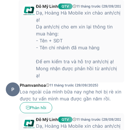
Thời điểm điện thoại Xiaomi 14T Pro ra
Đỗ Mỹ Linh
QTV
11 tháng trước (29/09/2025)
mắt
Dạ, Hoàng Hà Mobile xin chào anh/chị
ạ!
Chiếc điện thoại Xiaomi 14T Pro được ra mắt thị trường vào
Dạ anh/chị cho em xin lại thông tin
cuối tháng 09/2024. Đây là một sự kiện đánh dấu sự xuất
mua hàng:
hiện của dòng sản phẩm mới nhất từ Xiaomi, hứa hẹn mang
- Tên + SĐT
đến những cải tiến đáng kể về công nghệ và trải nghiệm
- Tên chi nhánh đã mua hàng
người dùng.
Để em kiểm tra và hỗ trợ anh/chị ạ!
Xiaomi phiên bản 14T Pro là một chiếc điện thoại tầm trung
Mong nhận được phản hồi từ anh/chị
đáng chú ý, mang đến sự cân bằng giữa hiệu năng, tính
ạ!
năng và giá cả. Với chip Dimensity 9300+ mạnh mẽ, màn
Phamvanhoa
11 tháng trước (29/09/2025)
hình AMOLED 144Hz mượt mà và hệ thống camera linh hoạt,
P
Loa ngoài của mình bữa nay nghe hơi bị rè xin
14T Pro đáp ứng tốt nhu cầu sử dụng hàng ngày và giải trí.
được tư vấn mình mua được gần năm rồi.
Viên pin lớn 5000mAh cùng sạc nhanh 120W đảm bảo thời
gian sử dụng thoải mái.
Phản hồi
Giá dự kiến của điện thoại Xiaomi 14T Pro
Đỗ Mỹ Linh
QTV
11 tháng trước (29/09/2025)
Dạ, Hoàng Hà Mobile xin chào anh/chị
Xiaomi 14T Pro được kỳ vọng sẽ tiếp nối truyền thống của