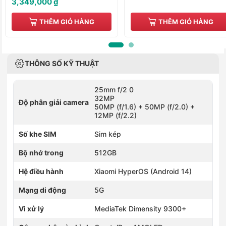
3,349,000 ₫
THÊM GIỎ HÀNG
THÊM GIỎ HÀNG
THÔNG SỐ KỸ THUẬT
25mm f/2 0
32MP
Độ phân giải camera
50MP (f/1.6) + 50MP (f/2.0) +
12MP (f/2.2)
Số khe SIM
Sim kép
Bộ nhớ trong
512GB
Hệ điều hành
Xiaomi HyperOS (Android 14)
Mạng di động
5G
Vi xử lý
MediaTek Dimensity 9300+