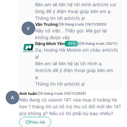
hình ổn định.
Bên em sẽ liên hệ tới mình anh/chị vui
lòng để ý điện thoại giúp bên em ạ.
Nhìn chung, Xiaomi 14T Pro với con chip MediaTek Dimensity
9300+ là một lựa chọn đáng giá cho những người dùng tìm
Thông tin tới anh/chị ạ!
kiếm hiệu năng mạnh mẽ, khả năng xử lý đồ họa tốt trong
Văn Trường
9 tháng trước (19/11/2025)
V
một chiếc điện thoại tầm trung.
Nãy có việc . Thấy gọi. Mà gọi lại
không được vậy
Camera Xiaomi 14T Pro tích hợp cảm biến ảnh
Đặng Minh Yến
QTV
9 tháng trước (20/11/2025
tiên tiến
Dạ, Hoàng Hà Mobile xin chào anh/chị
ạ!
Chiếc điện thoại này đã tạo nên một bước tiến đáng kể trong
lĩnh vực nhiếp ảnh di động, đặc biệt với sự kết hợp hoàn hảo
Bên em sẽ liên hệ lại tới mình ạ.
giữa thấu kính quang học Leica Summilux danh tiếng và cảm
Anh/chị để ý điện thoại giúp bên em
biến ảnh Light Fusion 900 tiên tiến. Sự hợp tác này mang
ạ.
đến những bức ảnh sắc nét, sống động và giàu chi tiết, ngay
Thông tin tới anh/chị ạ!
cả trong điều kiện ánh sáng khó khăn.
Anh tuấn
9 tháng trước (05/11/2025)
A
Nếu đang có xiaomi 14T vừa mua ở hoàng hà
hơn 1 tháng thì có hỗ trợ thu cũ đổi mới lên 14T
Thấu kính Leica Summilux nổi tiếng với khả năng tái tạo màu
sắc trung thực và độ tương phản tuyệt vời. Khi kết hợp với
pro không ạ? Nếu có thì phải bù bao nhiêu?
cảm biến Light Fusion 900 có kích thước lớn và độ phân giải
Phản hồi
cao, Xiaomi 14T Pro cho phép thu được nhiều ánh sáng hơn,