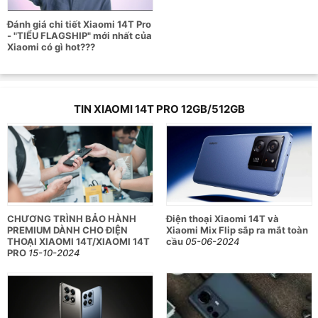
Đánh giá chi tiết Xiaomi 14T Pro
Thông số cấu hình chi tiết điện thoại
- "TIỂU FLAGSHIP" mới nhất của
Xiaomi có gì hot???
Xiaomi 14T Pro
Thông số
Chi tiết
TIN XIAOMI 14T PRO 12GB/512GB
Kích thước
160.4 x 75.1 x 8.39
Trọng lượng
209 g
Chất liệu
Khung hợp kim nhôm
AMOLED
Kích thước 6.67 inch
Tần số quét 144Hz
CHƯƠNG TRÌNH BẢO HÀNH
Điện thoại Xiaomi 14T và
Màn hình
Dolby Vision
PREMIUM DÀNH CHO ĐIỆN
Xiaomi Mix Flip sắp ra mắt toàn
HDR10+
THOẠI XIAOMI 14T/XIAOMI 14T
cầu
05-06-2024
Độ sáng tối đa 4000 nit
PRO
15-10-2024
Độ phân giải 2712 x 1220 pixel
Chipset
MediaTek Dimensity 9300+
GPU
Immortalis-G720 MC12