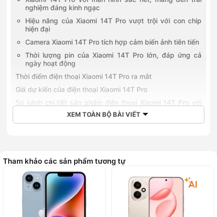
nghiệm đáng kinh ngạc
Hiệu năng của Xiaomi 14T Pro vượt trội với con chip
hiện đại
Camera Xiaomi 14T Pro tích hợp cảm biến ảnh tiên tiến
Thời lượng pin của Xiaomi 14T Pro lớn, đáp ứng cả
ngày hoạt động
Thời điểm điện thoại Xiaomi 14T Pro ra mắt
Giá dự kiến của điện thoại Xiaomi 14T Pro
So sánh chi tiết sản phẩm điện thoại Xiaomi 14T Pro với
Xiaomi 14 Ultra
XEM TOÀN BỘ BÀI VIẾT
Về thiết kế của Xiaomi 14T Pro và Xiaomi 14 Ultra
Về màn hình
Về hiệu năng của Xiaomi 14T Pro và Xiaomi 14 Ultra
Tham khảo các sản phẩm tương tự
Về thời lượng pin
Những ưu đãi khi mua điện thoại Xiaomi 14T Pro tại Hoàng
Hà Mobile
Xiaomi 14T Pro
là một chiếc điện thoại thông minh hứa hẹn
mang lại hiệu năng mạnh mẽ và trải nghiệm chụp ảnh ấn