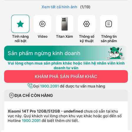
Xem tất cả hình ảnh
(
1
/
19
)
Tính năng
Video
Titan Xám
Thông số
Thông tin
nổi bật
kỹ thuật
sản phẩm
Sản phẩm ngừng kinh doanh
Vui lòng chọn mua sản phẩm khác hoặc liên hệ nhân viên kinh
doanh tư vấn
KHÁM PHÁ SẢN PHẨM KHÁC
Gọi
1900.2091
để được tư vấn mua hàng
ĐỊA CHỈ CÒN HÀNG
Xiaomi 14T Pro 12GB/512GB
- undefined
chưa có sẵn tại khu
vực này. Quý khách vui lòng chọn khu vực khác hoặc gọi đến số
Hotline
1900.2091
để biết thêm chi tiết.