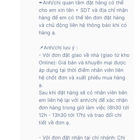
✒Anh/chị quan tâm đặt hàng có thể
bảo mọi chuyển động trên màn hình, từ vuốt chạm, cuộn
cho em xin tên + SDT và địa chỉ nhận
trang đến chơi game hành động nhanh, đều trở nên mượt mà
hàng để em có thể lên đơn đặt hàng
và sống động hơn bao giờ hết. Hiện tượng giật lag hay bóng
và chủ động liên hệ thông báo khi có
mờ gần như biến mất hoàn toàn, mang lại cảm giác chân
thực và đắm chìm.
hàng ạ.
📌Anh/chị lưu ý :
Không chỉ dừng lại ở tần số quét ấn tượng, tấm nền AMOLED
- Với đơn đặt giao về nhà (giao từ kho
6.67 inch với độ phân giải 2712 x 1220 còn mang đến chất
Online): Giá bán và khuyến mại được
lượng hình ảnh tuyệt đỉnh. Màu sắc được tái hiện rực rỡ,
áp dụng tại thời điểm nhân viên liên
sống động, độ tương phản cao tạo chiều sâu cho hình ảnh,
hệ chốt đơn và xuất phiếu mua hàng
trong khi độ sáng lên tới 4000 nit đảm bảo khả năng hiển thị
ạ.
rõ nét ngay cả dưới ánh nắng mặt trời gay gắt. Công nghệ
Sau khi đặt hàng sẽ có nhân viên bên
HDR10+ càng làm tăng thêm sự phong phú và chân thực cho
trải nghiệm xem phim hay chơi game.
em liên hệ lại với anh/chị để xác nhận
đơn hàng trong giờ làm việc (8h30 tới
Xiaomi 14T Pro còn ghi điểm với thiết kế màn hình tràn viền
12h - 13h30 tới 17h) và trao đổi chi
tinh tế, tối ưu không gian hiển thị và mang lại vẻ đẹp hiện đại,
tiết về đơn ạ.
sang trọng. Lớp kính cường lực bảo vệ màn hình khỏi trầy
xước, cho người dùng yên tâm sử dụng hàng ngày. Nhìn
chung, màn hình của chiếc điện thoại này là một sự kết hợp
- Với đơn đặt nhận tại chi nhánh: Chi