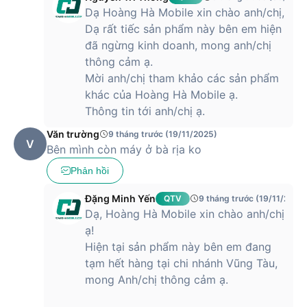
Dạ Hoàng Hà Mobile xin chào anh/chị,
Màn hình tràn viền với viền siêu mỏng mang đến không gian
Dạ rất tiếc sản phẩm này bên em hiện
hiển thị rộng lớn, tối ưu hóa trải nghiệm xem phim, chơi game
đã ngừng kinh doanh, mong anh/chị
hay làm việc. Camera trước được đặt khéo léo trong một nốt
thông cảm ạ.
ruồi nhỏ gọn, không làm ảnh hưởng đến tính thẩm mỹ tổng
Mời anh/chị tham khảo các sản phẩm
thể. Cụm camera sau được thiết kế nổi bật với các ống kính
khác của Hoàng Hà Mobile ạ.
được sắp xếp hài hòa trong một mô-đun hình chữ nhật, tạo
Thông tin tới anh/chị ạ.
điểm nhấn tinh tế cho mặt lưng.
Văn trường
9 tháng trước (19/11/2025)
Xiaomi 14T Pro được ra mắt với những gam màu trẻ trung,
V
Bên mình còn máy ở bà rịa ko
năng động, đáp ứng sở thích cá nhân của người dùng. Nhìn
chung, thiết kế của chiếc điện thoại này là sự kết hợp hoàn
Phản hồi
hảo giữa tính thẩm mỹ và công năng, mang đến một sản
phẩm vừa đẹp mắt vừa tiện dụng, xứng đáng là một lựa chọn
Đặng Minh Yến
QTV
9 tháng trước (19/11/2025
hàng đầu trong phân khúc tầm trung.
Dạ, Hoàng Hà Mobile xin chào anh/chị
ạ!
Xiaomi 14T Pro với màn hình sắc nét, mang
Hiện tại sản phẩm này bên em đang
đến trải nghiệm đáng kinh ngạc
tạm hết hàng tại chi nhánh Vũng Tàu,
Màn hình của sản phẩm với tần số quét 144Hz, thực sự là
mong Anh/chị thông cảm ạ.
một điểm nhấn đáng chú ý, nâng tầm trải nghiệm thị giác của
người dùng lên một tầm cao mới. Tần số quét cao này đảm