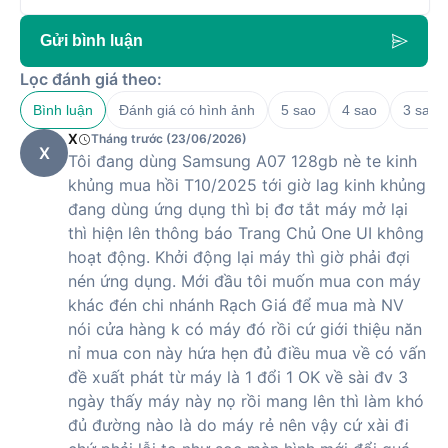
190-192 Tăng Bạt Hổ, Phường Quy Nhơn, Gia Lai
(Có hàng
trải nghiệm)
Trọng lượng
~184g
Gửi bình luận
0898198383
Chuẩn kháng
232 Nguyễn Thái Học, Phường Quy Nhơn Nam, Gia Lai
IP54
Lọc đánh giá theo:
bụi/nước
0899328383
33 Trần Phú, Phường Pleiku, Gia Lai
Bình luận
Đánh giá có hình ảnh
5 sao
4 sao
3 sao
Cảm biến vân tay cạnh viền
0899639191
Bảo mật
Mở khóa bằng khuôn mặt
X
Tháng trước (23/06/2026)
Số 161 đường Trần Phú, Phường Thành Sen, Hà Tĩnh
(Có
X
hàng trải nghiệm)
Tôi đang dùng Samsung A07 128gb nè te kinh
0936511516
Đánh giá chi tiết điện thoại Samsung
khủng mua hồi T10/2025 tới giờ lag kinh khủng
147 Đà Nẵng, Phường Ngô Quyền, Hải Phòng
Galaxy A07
đang dùng ứng dụng thì bị đơ tắt máy mở lại
0793237272
thì hiện lên thông báo Trang Chủ One UI không
39 Lạch Tray, Phường Gia Viên, Hải Phòng
Samsung A07 mang đến trải nghiệm cân bằng giữa hiệu
0904202067
hoạt động. Khởi động lại máy thì giờ phải đợi
năng và giá thành. Máy sở hữu màn hình LCD 6.7 inch với
67 Bạch Đằng, Phường Thuỷ Nguyên, Hải Phòng
(Có hàng
nén ứng dụng. Mới đầu tôi muốn mua con máy
tần số quét 90Hz, giúp thao tác mượt và dễ chịu hơn khi
trải nghiệm)
khác đén chi nhánh Rạch Giá để mua mà NV
0906026382
xem nội dung. Vi xử lý Helio G99 kết hợp RAM 4GB cho phép
95 Lê Thanh Nghị, Phường Lê Thanh Nghị, Hải Phòng
nói cửa hàng k có máy đó rồi cứ giới thiệu năn
chạy mượt các tác vụ thông thường và một số game nhẹ.
0961791516
nỉ mua con này hứa hẹn đủ điều mua về có vấn
Camera chính 50MP hỗ trợ chụp ảnh rõ nét, phù hợp với
Số 258 Đường Tô Hiệu, Phường Lê Chân, Hải Phòng
người dùng yêu thích nhiếp ảnh di động. Cuối cùng, viên pin
đề xuất phát từ máy là 1 đổi 1 OK về sài đv 3
0766386633
dung lượng lớn 5000mAh cùng sạc nhanh 25W giúp
điện
ngày thấy máy này nọ rồi mang lên thì làm khó
Số 2 Phố Nối, Phường Mỹ Hào, Hưng Yên
(Có hàng trải
thoại
có thể sử dụng được lâu dài mà không gián đoạn.
nghiệm)
đủ đường nào là do máy rẻ nên vậy cứ xài đi
0896639638