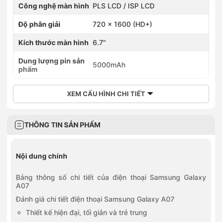
Công nghệ màn hình
PLS LCD / ISP LCD
382 Nguyễn Văn Cừ, Phường Bồ Đề, Hà Nội
(Có hàng trải
nghiệm)
0968323399
Độ phân giải
720 x 1600 (HD+)
392 Cầu Giấy, Phường Cầu Giấy, Hà Nội
Kích thước màn hình
6.7"
0936045959
59 Quang Trung, Xã Vân Đình, Hà Nội
(Có hàng trải
Dung lượng pin sản
nghiệm)
5000mAh
phẩm
0968789651
651 Nguyễn Văn Linh, Phường Long Biên, Hà Nội
0899559669
XEM CẤU HÌNH CHI TIẾT
Số 484 khu 7, Xã Hoài Đức, Hà Nội
0942892255
188Ter Trần Quang Khải, Phường Tân Định, Hồ Chí Minh
THÔNG TIN SẢN PHẨM
0828252255
1060 Đường 3/2, Phường Phú Thọ, Hồ Chí Minh
0889968436
Nội dung chính
436 Quang Trung, Phường Gò Vấp, Hồ Chí Minh
0702825505
Bảng thông số chi tiết của điện thoại Samsung Galaxy
505 Lê Hồng Phong, Phường Vườn Lài, Hồ Chí Minh
A07
0836302255
Số 418 Nguyễn Thị Thập, Phường Tân Hưng, Hồ Chí Minh
Đánh giá chi tiết điện thoại Samsung Galaxy A07
(Có hàng trải nghiệm)
Thiết kế hiện đại, tối giản và trẻ trung
0966356215