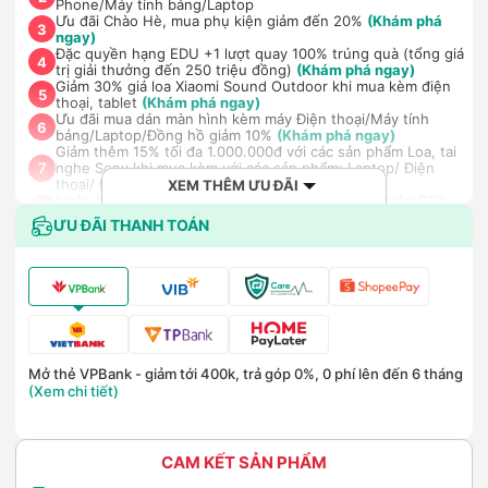
Phone/Máy tính bảng/Laptop
Ưu đãi Chào Hè, mua phụ kiện giảm đến 20%
(Khám phá
3
ngay)
Đặc quyền hạng EDU +1 lượt quay 100% trúng quà (tổng giá
4
trị giải thưởng đến 250 triệu đồng)
(Khám phá ngay)
Giảm 30% giá loa Xiaomi Sound Outdoor khi mua kèm điện
5
thoại, tablet
(Khám phá ngay)
Ưu đãi mua dán màn hình kèm máy Điện thoại/Máy tính
6
bảng/Laptop/Đồng hồ giảm 10%
(Khám phá ngay)
Giảm thêm 15% tối đa 1.000.000đ với các sản phẩm Loa, tai
nghe Sony khi mua kèm với các sản phẩm: Laptop/ Điện
7
thoại/ Đồng hồ thông minh
(Khám phá ngay)
XEM THÊM ƯU ĐÃI
Nhận báo giá tốt nhất cho khách hàng doanh nghiệp B2B
8
khi mua số lượng lớn
(Khám phá ngay)
ƯU ĐÃI THANH TOÁN
Mở thẻ VPBank - giảm tới 400k, trả góp 0%, 0 phí lên đến 6 tháng
(Xem chi tiết)
CAM KẾT SẢN PHẨM