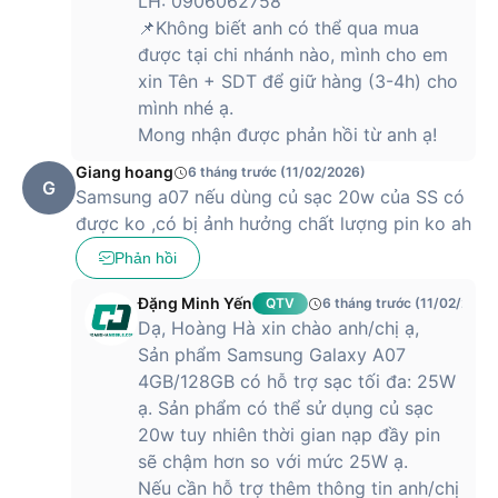
LH: 0906062758
📌Không biết anh có thể qua mua
được tại chi nhánh nào, mình cho em
Galaxy A07 cũng hỗ trợ đầy đủ các kết nối hiện đại như 4G,
xin Tên + SDT để giữ hàng (3-4h) cho
Wi-Fi 5, Bluetooth 5.3, định vị GPS và jack cắm tai nghe
mình nhé ạ.
3.5mm, mang lại sự tiện lợi cao cho người dùng trong đời
Mong nhận được phản hồi từ anh ạ!
sống hằng ngày. Với 4G, bạn có thể truy cập Internet nhanh
chóng ở mọi nơi; Wi-Fi 5 đảm bảo tốc độ truyền tải ổn định
Giang hoang
6 tháng trước (11/02/2026)
G
khi làm việc hoặc giải trí trực tuyến; Bluetooth 5.3 giúp kết
Samsung a07 nếu dùng củ sạc 20w của SS có
nối tai nghe, loa và các thiết bị ngoại vi mượt mà, tiết kiệm
được ko ,có bị ảnh hưởng chất lượng pin ko ah
pin hơn; GPS hỗ trợ định vị chính xác khi di chuyển, đi du lịch
hoặc sử dụng bản đồ; trong khi jack 3.5mm vẫn giữ tính phổ
Phản hồi
biến và linh hoạt, cho phép bạn dùng tai nghe có dây mà
Đặng Minh Yến
không cần adapter.
QTV
6 tháng trước (11/02/2026
Dạ, Hoàng Hà xin chào anh/chị ạ,
Tất cả kết hợp lại giúp Galaxy A07 trở thành một chiếc
Sản phẩm Samsung Galaxy A07
smartphone dễ dùng, tương thích tốt và đáp ứng trọn vẹn
4GB/128GB có hỗ trợ sạc tối đa: 25W
nhu cầu kết nối cơ bản đến nâng cao.
ạ. Sản phẩm có thể sử dụng củ sạc
Điện thoại thông minh Samsung Galaxy
20w tuy nhiên thời gian nạp đầy pin
A07 ra mắt năm nào?
sẽ chậm hơn so với mức 25W ạ.
Nếu cần hỗ trợ thêm thông tin anh/chị