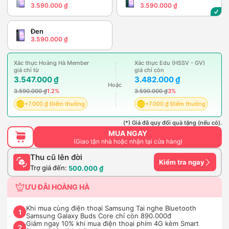
3.590.000 ₫
3.590.000 ₫
Đen
3.590.000 ₫
Xác thực Hoàng Hà Member
Xác thực Edu (HSSV - GV)
giá chỉ từ
giá chỉ còn
3.547.000 ₫
3.482.000 ₫
Hoặc
3.590.000 ₫
1.2%
3.590.000 ₫
3%
+7.000 ₫ Điểm thưởng
+7.000 ₫ Điểm thưởng
(*) Giá đã quy đổi quà tặng (nếu có).
MUA NGAY
(Giao tận nhà hoặc nhận tại cửa hàng)
Thu cũ lên đời
Kiểm tra ngay
Trợ giá đến:
500.000 ₫
ƯU ĐÃI HOÀNG HÀ
Khi mua cùng điện thoại Samsung Tai nghe Bluetooth
1
Samsung Galaxy Buds Core chỉ còn 890.000đ
Giảm ngay 10% khi mua điện thoại phím 4G kèm Smart
2