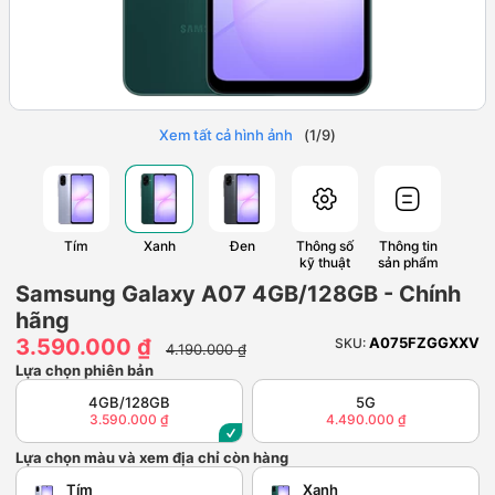
Xem tất cả hình ảnh
(
1
/
9
)
Tím
Xanh
Đen
Thông số
Thông tin
kỹ thuật
sản phẩm
Samsung Galaxy A07 4GB/128GB - Chính
hãng
3.590.000 ₫
A075FZGGXXV
SKU:
4.190.000 ₫
Lựa chọn phiên bản
4GB/128GB
5G
3.590.000 ₫
4.490.000 ₫
Lựa chọn màu và xem địa chỉ còn hàng
Tím
Xanh