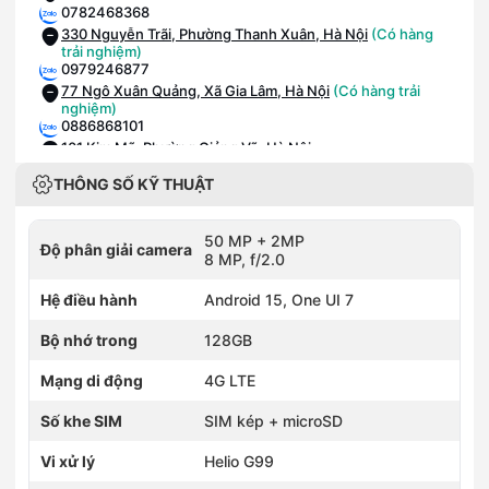
0782468368
330 Nguyễn Trãi, Phường Thanh Xuân, Hà Nội
(Có hàng
trải nghiệm)
0979246877
77 Ngô Xuân Quảng, Xã Gia Lâm, Hà Nội
(Có hàng trải
nghiệm)
0886868101
101 Kim Mã, Phường Giảng Võ, Hà Nội
0936231213
THÔNG SỐ KỸ THUẬT
418 Xã Đàn, Phường Văn Miếu - Quốc Tử Giám, Hà Nội
0815867989
89 Tam Trinh, Phường Vĩnh Tuy, Hà Nội
(Có hàng trải
50 MP + 2MP
Độ phân giải camera
nghiệm)
8 MP, f/2.0
0985568109
109 Trần Duy Hưng, Phường Yên Hòa, Hà Nội
(Có hàng trải
Hệ điều hành
Android 15, One UI 7
nghiệm)
0985981110
Bộ nhớ trong
128GB
110 Phố Xốm, Phường Phú Lương, Hà Nội
(Có hàng trải
nghiệm)
Mạng di động
4G LTE
0836886258
258 Ngô Gia Tự, Phường Việt Hưng, Hà Nội
(Có hàng trải
Số khe SIM
SIM kép + microSD
nghiệm)
0886868010
Vi xử lý
Helio G99
336 Đường Phạm Văn Đồng, Phường Đông Ngạc, Hà Nội
0915963222