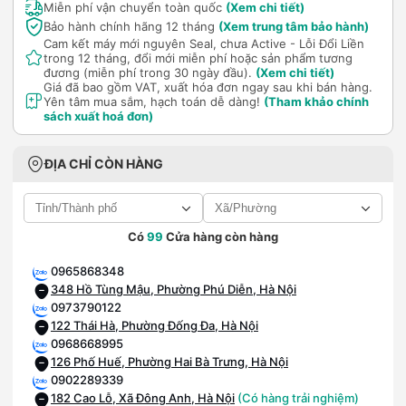
Miễn phí vận chuyển toàn quốc
(Xem chi tiết)
Bảo hành chính hãng 12 tháng
(Xem trung tâm bảo hành)
Cam kết máy mới nguyên Seal, chưa Active - Lỗi Đổi Liền
trong 12 tháng, đổi mới miễn phí hoặc sản phẩm tương
đương (miễn phí trong 30 ngày đầu).
(Xem chi tiết)
Giá đã bao gồm VAT, xuất hóa đơn ngay sau khi bán hàng.
Yên tâm mua sắm, hạch toán dễ dàng!
(Tham khảo chính
sách xuất hoá đơn)
ĐỊA CHỈ CÒN HÀNG
Có
99
Cửa hàng còn hàng
0965868348
348 Hồ Tùng Mậu, Phường Phú Diễn, Hà Nội
0973790122
122 Thái Hà, Phường Đống Đa, Hà Nội
0968668995
126 Phố Huế, Phường Hai Bà Trưng, Hà Nội
0902289339
182 Cao Lỗ, Xã Đông Anh, Hà Nội
(Có hàng trải nghiệm)